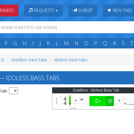
INNERS
REQUESTS
SUBMIT
NEW TABS
F
G
H
I
J
K
L
M
N
O
P
Q
R
S
T
: D
Distillers bass tabs
Idoless bass tabs
 — IDOLESS BASS TABS
Distillers - Idoless Bass Tab
 tab: