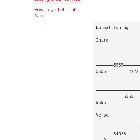
How to get better at
Bass
Normal Tuning
Intro
—————————————————
—————————————————
———————5555——————
5555—————————2222
—————————————————
—————————————————
———————————5555——
5555—————————————
Verse
—————————————————
—————————————————
———————34533—————
———3—————————————