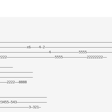
————————————————————————————————————————————————————————
——————————————x6————4—2—————————————————————————————————
—————————————————————————4——————————————5555————————————
2222————————————————————————5555————————————22222222——
———————
—————————————————
—————————————————
————2222——8888
————————————————————————
23455—543———————————————
———————————————3—321—
————————————————————————