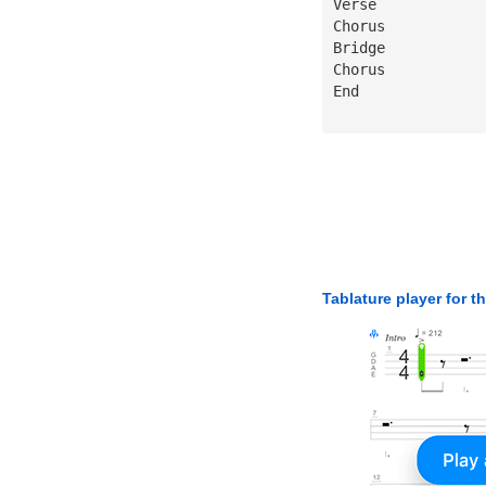
Verse
Chorus
Bridge
Chorus
End
Tablature player for t