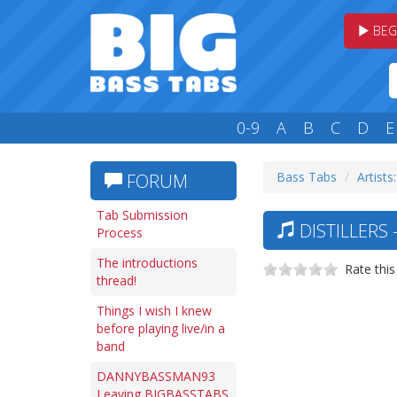
BEG
0-9
A
B
C
D
E
Bass Tabs
Artists
FORUM
Tab Submission
DISTILLERS
Process
The introductions
Rate this
thread!
Things I wish I knew
before playing live/in a
band
DANNYBASSMAN93
Leaving BIGBASSTABS