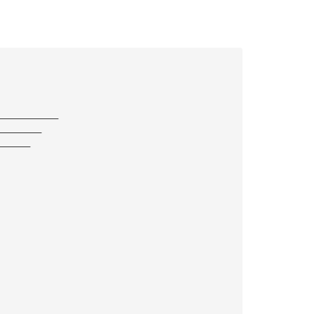
———————————
————————
——————