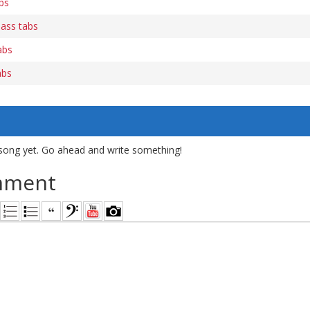
bs
bass tabs
abs
abs
song yet. Go ahead and write something!
mment