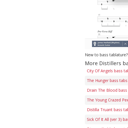
New to bass tablature?
More Distillers b
City Of Angels bass ta
The Hunger bass tabs
Drain The Blood bass
The Young Crazed Pee
Distilla Truant bass ta
Sick Of It All (ver 3) b