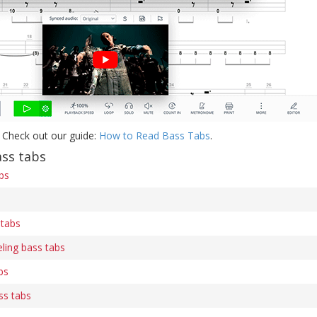
 Check out our guide:
How to Read Bass Tabs
.
ass tabs
bs
 tabs
ling bass tabs
bs
ass tabs