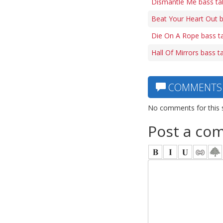
Dismantle Me bass ta
Beat Your Heart Out 
Die On A Rope bass t
Hall Of Mirrors bass t
COMMENTS
No comments for this 
Post a co