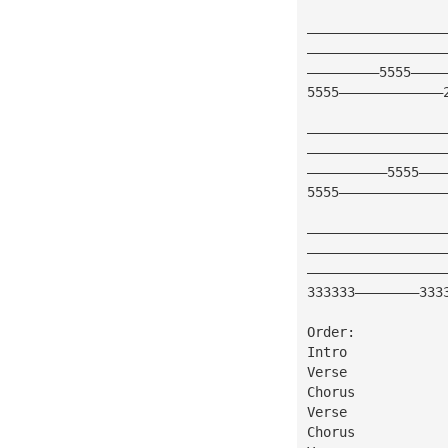
—————————————————
—————————————————
—————————5555————
5555—————————————
—————————————————
—————————————————
——————————5555———
5555—————————————
—————————————————
—————————————————
—————————————————
333333————————333
Order:
Intro
Verse
Chorus
Verse
Chorus