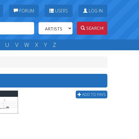
FORUM
USERS
LOG IN
SEARCH!
U
V
W
X
Y
Z
ADD TO FAVS