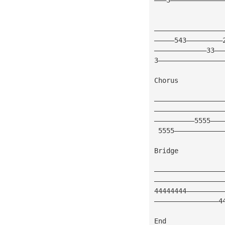
—————————————————
—————543—————————
—————————————33——
3————————————————
Chorus
—————————————————
—————————————————
——————————5555———
 5555————————————
Bridge
—————————————————
—————————————————
44444444—————————
————————————————4
End