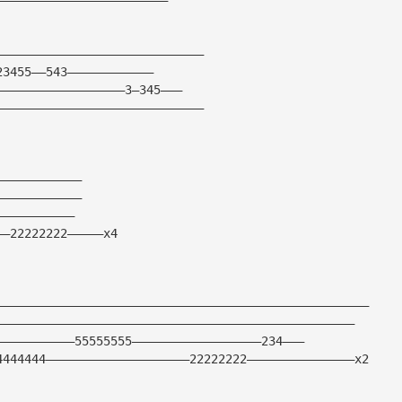
—————————————————————————————
23455——543————————————
——————————————————3—345———
—————————————————————————————
————————————
————————————
———————————
——22222222—————x4
————————————————————————————————————————————————————
——————————————————————————————————————————————————
———————————55555555——————————————————234———
4444444————————————————————22222222———————————————x2