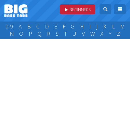
BEGINNERS
0-9
A
B
C
D
E
F
G
H
I
J
K
L
M
N
O
P
Q
R
S
T
U
V
W
X
Y
Z