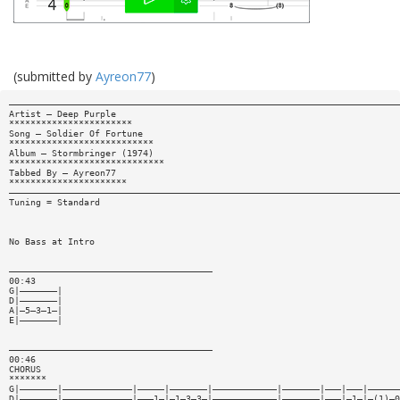
(submitted by
Ayreon77
)
—————————————————————————————————————————————————————————————————————————
Artist — Deep Purple
***********************
Song — Soldier Of Fortune
***************************
Album — Stormbringer (1974)
*****************************
Tabbed By — Ayreon77
**********************
—————————————————————————————————————————————————————————————————————————
Tuning = Standard
No Bass at Intro
——————————————————————————————————————
00:43
G|———————|
D|———————|
A|—5—3—1—|
E|———————|
——————————————————————————————————————
00:46
CHORUS
*******
G|———————|—————————————|—————|———————|————————————|———————|———|———|——————
D|———————|—————————————|———1—|—1—3—3—|————————————|———————|———|—1—|—(1)—0