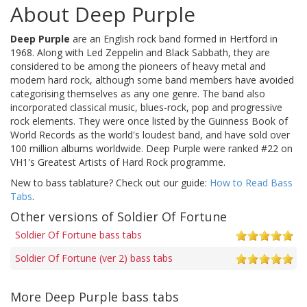
About Deep Purple
Deep Purple
are an English rock band formed in Hertford in
1968. Along with Led Zeppelin and Black Sabbath, they are
considered to be among the pioneers of heavy metal and
modern hard rock, although some band members have avoided
categorising themselves as any one genre. The band also
incorporated classical music, blues-rock, pop and progressive
rock elements. They were once listed by the Guinness Book of
World Records as the world's loudest band, and have sold over
100 million albums worldwide. Deep Purple were ranked #22 on
VH1's Greatest Artists of Hard Rock programme.
New to bass tablature? Check out our guide:
How to Read Bass
Tabs
.
Other versions of Soldier Of Fortune
Soldier Of Fortune bass tabs
Soldier Of Fortune (ver 2) bass tabs
More Deep Purple bass tabs