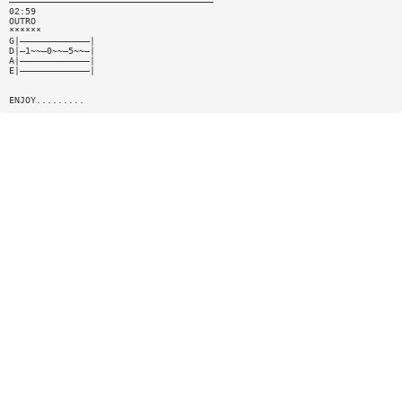
——————————————————————————————————————
02:59
OUTRO
******
G|—————————————|
D|—1~~—0~~—5~~—|
A|—————————————|
E|—————————————|
ENJOY.........