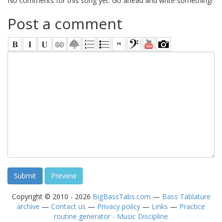
No comments for this song yet. Go ahead and write something!
Post a comment
Copyright © 2010 - 2026
BigBassTabs.com
—
Bass Tablature
archive
—
Contact us
—
Privacy policy
—
Links
—
Practice
routine generator - Music Discipline