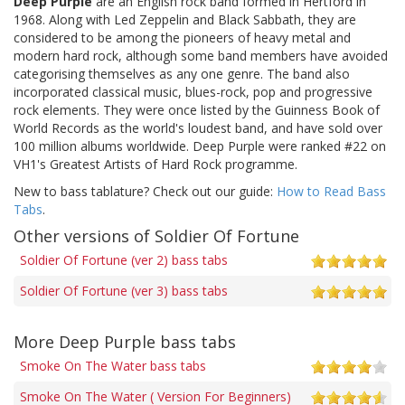
Deep Purple
are an English rock band formed in Hertford in
1968. Along with Led Zeppelin and Black Sabbath, they are
considered to be among the pioneers of heavy metal and
modern hard rock, although some band members have avoided
categorising themselves as any one genre. The band also
incorporated classical music, blues-rock, pop and progressive
rock elements. They were once listed by the Guinness Book of
World Records as the world's loudest band, and have sold over
100 million albums worldwide. Deep Purple were ranked #22 on
VH1's Greatest Artists of Hard Rock programme.
New to bass tablature? Check out our guide:
How to Read Bass
Tabs
.
Other versions of Soldier Of Fortune
Soldier Of Fortune (ver 2) bass tabs
Soldier Of Fortune (ver 3) bass tabs
More Deep Purple bass tabs
Smoke On The Water bass tabs
Smoke On The Water ( Version For Beginners)