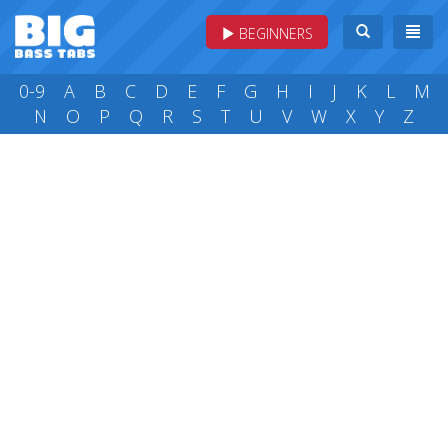
BEGINNERS
0-9
A
B
C
D
E
F
G
H
I
J
K
L
M
N
O
P
Q
R
S
T
U
V
W
X
Y
Z