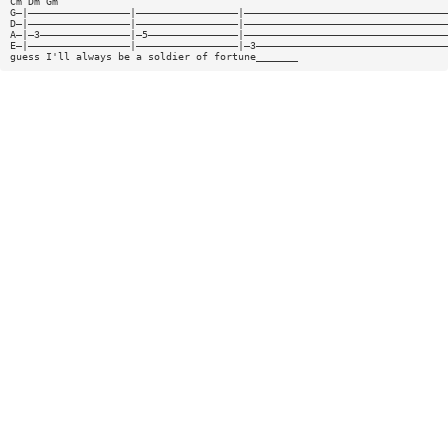
Cm Dm Gm
G—|—————————————————|—————————————————|——————————————————————————————————
D—|—————————————————|—————————————————|——————————————————————————————————
A—|—3———————————————|—5———————————————|——————————————————————————————————
E—|—————————————————|—————————————————|—3————————————————————————————————
guess I'll always be a soldier of fortune_______