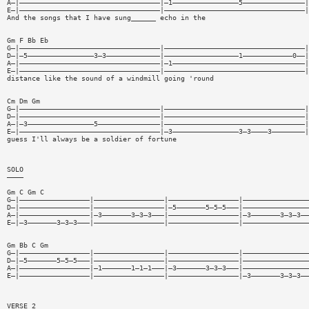
A—|——————————————————————————————————|—1————————————————5———————————————|
E—|——————————————————————————————————|——————————————————————————————————|
And the songs that I have sung______ echo in the
Gm F Bb Eb
G—|——————————————————————————————————|——————————————————————————————————|
D—|—5————————————————3—3—————————————|——————————————————1————————————0——|
A—|——————————————————————————————————|—1————————————————————————————————|
E—|——————————————————————————————————|——————————————————————————————————|
distance like the sound of a windmill going 'round
Cm Dm Gm
G—|——————————————————————————————————|——————————————————————————————————|
D—|——————————————————————————————————|——————————————————————————————————|
A—|—3————————————————5———————————————|——————————————————————————————————|
E—|——————————————————————————————————|—3————————————————3—3————3————————|
guess I'll always be a soldier of fortune
SOLO
————
Gm C Gm C
G—|—————————————————|—————————————————|—————————————————|————————————————
D—|—————————————————|—————————————————|—5———————5—5—5———|————————————————
A—|—————————————————|—3———————3—3—3———|—————————————————|—3———————3—3—3——
E—|—3———————3—3—3———|—————————————————|—————————————————|————————————————
Gm Bb C Gm
G—|—————————————————|—————————————————|—————————————————|————————————————
D—|—5———————5—5—5———|—————————————————|—————————————————|————————————————
A—|—————————————————|—1———————1—1—1———|—3———————3—3—3———|————————————————
E—|—————————————————|—————————————————|—————————————————|—3———————3—3—3——
VERSE 2