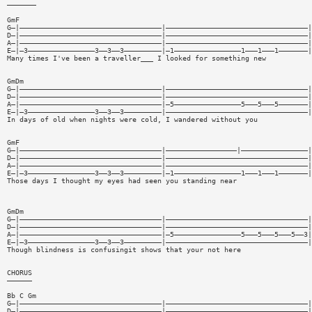
———————
GmF
G—|——————————————————————————————————|——————————————————————————————————|
D—|——————————————————————————————————|——————————————————————————————————|
A—|——————————————————————————————————|——————————————————————————————————|
E—|—3————————————————3——3——3—————————|—1————————————————1———1———1———————|
Many times I've been a traveller___ I looked for something new
GmDm
G—|——————————————————————————————————|——————————————————————————————————|
D—|——————————————————————————————————|——————————————————————————————————|
A—|——————————————————————————————————|—5————————————————5———5———5———————|
E—|—3————————————————3——3——3—————————|——————————————————————————————————|
In days of old when nights were cold, I wandered without you
GmF
G—|——————————————————————————————————|—————————————————|————————————————|
D—|——————————————————————————————————|——————————————————————————————————|
A—|——————————————————————————————————|——————————————————————————————————|
E—|—3————————————————3——3——3—————————|—1————————————————1———1———1———————|
Those days I thought my eyes had seen you standing near
GmDm
G—|——————————————————————————————————|——————————————————————————————————|
D—|——————————————————————————————————|——————————————————————————————————|
A—|——————————————————————————————————|—5————————————————5———5———5———5——3|
E—|—3————————————————3——3——3—————————|——————————————————————————————————|
Though blindness is confusingit shows that your not here
CHORUS
——————
Bb C Gm
G—|——————————————————————————————————|——————————————————————————————————|
D—|——————————————————————————————————|——————————————————————————————————|