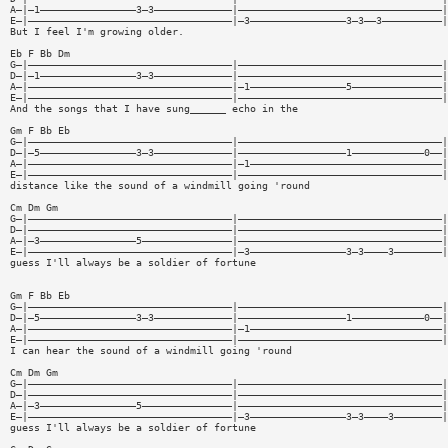
A—|—1————————————————3—3—————————————|——————————————————————————————————|
E—|——————————————————————————————————|—3————————————————3—3——3——————————|
But I feel I'm growing older.
Eb F Bb Dm
G—|——————————————————————————————————|——————————————————————————————————|
D—|—1————————————————3—3—————————————|——————————————————————————————————|
A—|——————————————————————————————————|—1————————————————5———————————————|
E—|——————————————————————————————————|——————————————————————————————————|
And the songs that I have sung______ echo in the
Gm F Bb Eb
G—|——————————————————————————————————|——————————————————————————————————|
D—|—5————————————————3—3—————————————|——————————————————1————————————0——|
A—|——————————————————————————————————|—1————————————————————————————————|
E—|——————————————————————————————————|——————————————————————————————————|
distance like the sound of a windmill going 'round
Cm Dm Gm
G—|——————————————————————————————————|——————————————————————————————————|
D—|——————————————————————————————————|——————————————————————————————————|
A—|—3————————————————5———————————————|——————————————————————————————————|
E—|——————————————————————————————————|—3————————————————3—3————3————————|
guess I'll always be a soldier of fortune
Gm F Bb Eb
G—|——————————————————————————————————|——————————————————————————————————|
D—|—5————————————————3—3—————————————|——————————————————1————————————0——|
A—|——————————————————————————————————|—1————————————————————————————————|
E—|——————————————————————————————————|——————————————————————————————————|
I can hear the sound of a windmill going 'round
Cm Dm Gm
G—|——————————————————————————————————|——————————————————————————————————|
D—|——————————————————————————————————|——————————————————————————————————|
A—|—3————————————————5———————————————|——————————————————————————————————|
E—|——————————————————————————————————|—3————————————————3—3————3————————|
guess I'll always be a soldier of fortune