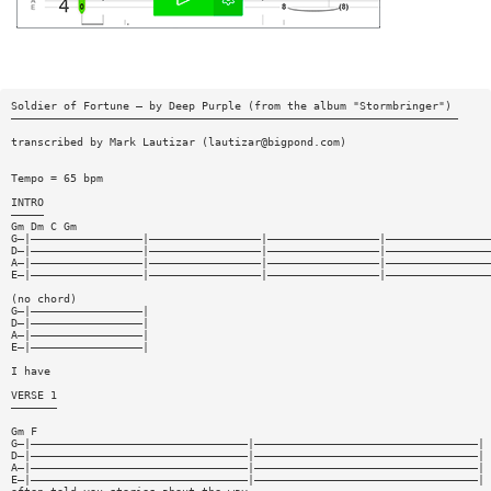
Soldier of Fortune — by Deep Purple (from the album "Stormbringer")
————————————————————————————————————————————————————————————————————
transcribed by Mark Lautizar (
lautizar@bigpond.com
)
Tempo = 65 bpm
INTRO
—————
Gm Dm C Gm
G—|—————————————————|—————————————————|—————————————————|————————————————
D—|—————————————————|—————————————————|—————————————————|————————————————
A—|—————————————————|—————————————————|—————————————————|————————————————
E—|—————————————————|—————————————————|—————————————————|————————————————
(no chord)
G—|—————————————————|
D—|—————————————————|
A—|—————————————————|
E—|—————————————————|
I have
VERSE 1
———————
Gm F
G—|—————————————————————————————————|——————————————————————————————————|
D—|—————————————————————————————————|——————————————————————————————————|
A—|—————————————————————————————————|——————————————————————————————————|
E—|—————————————————————————————————|——————————————————————————————————|