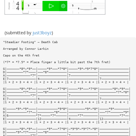
(submitted by
just3boyz
)
"Steadier Footing" — Death Cab
Arranged by Connor Larkin
Capo on the 4th fret
(*7* = *7.5* = Place finger a little bit past the 7th fret)
G|———————*8*—*9*——|—————*9*———*7*8*|—————*9*—*9*7*8*|————————————————|
D|—————————*7*————|———*8*——————————|————————————————|————————————————|
A|—————————————*7*|————————————————|7———————————————|————————————————|
E|7———————————————|4———————————————|————————————————|7———————————————|
|1 + 2 + 3 + 4 + |1 + 2 + 3 + 4 + |1 + 2 + 3 + 4 + |1 + 2 + 3 + 4 + |
G|———————*8*—*9*——|—————*9*———*7*8*|—————*9*———*7*8*|———————*8*—*9*——|
D|—————————*7*————|———*8*——————————|————————————————|—————————*7*—*8*|
A|—————————————*7*|————————————————|7———————————————|————————————————|
E|7———————————————|4———————————————|————————————————|7———————————————|
|1 + 2 + 3 + 4 + |1 + 2 + 3 + 4 + |1 + 2 + 3 + 4 + |1 + 2 + 3 + 4 + |
G|—————*9*—*9*————|———————————*9*8*|—————————*9*—*8*|—————*9*————————|
D|———————————*7*——|—————————*8*————|————————————————|———*7*———————*9*|
A|6———————————————*7*—————*7*——————|—————*7*————————|———————————*7*——|
E|————————————————|12——————————————|4———————————————|12——————————————|
|1 + 2 + 3 + 4 + |1 + 2 + 3 + 4 + |1 + 2 + 3 + 4 + |1 + 2 + 3 + 4 + |
G|———————*8*—*9*——|—————*9*———*7*8*|—*9*9*—*9*7*—*8*|————————————————|
D|—————*9*—*7*————|———*8*——————————|————————————————|————————————————|
A|—————————————*7*|————————————————|7———————————————|————————————————|