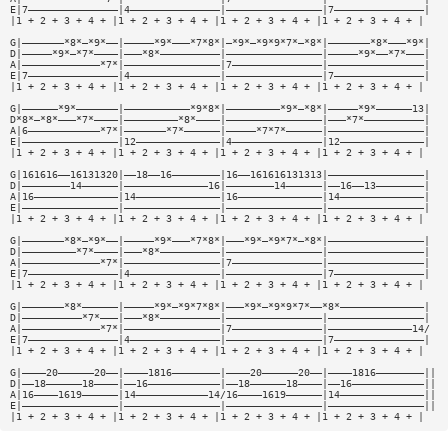
E|7———————————————|4———————————————|————————————————|7———————————————|
|1 + 2 + 3 + 4 + |1 + 2 + 3 + 4 + |1 + 2 + 3 + 4 + |1 + 2 + 3 + 4 + |
G|———————*8*—*9*——|—————*9*———*7*8*|—*9*—*9*9*7*—*8*|———————*8*———*9*|
D|—————*9*—*7*————|———*8*——————————|————————————————|—————*9*——*7*———|
A|—————————————*7*|————————————————|7———————————————|————————————————|
E|7———————————————|4———————————————|————————————————|7———————————————|
|1 + 2 + 3 + 4 + |1 + 2 + 3 + 4 + |1 + 2 + 3 + 4 + |1 + 2 + 3 + 4 + |
G|——————*9*———————|———————————*9*8*|—————————*9*—*8*|—————*9*——————13|
D*8*—*8*———*7*————|—————————*8*————|————————————————|———*7*——————————|
A|6————————————*7*|———————*7*——————|—————*7*7*——————|————————————————|
E|————————————————|12——————————————|4———————————————|12——————————————|
|1 + 2 + 3 + 4 + |1 + 2 + 3 + 4 + |1 + 2 + 3 + 4 + |1 + 2 + 3 + 4 + |
G|161616——16131320|——18——16————————|16——161616131313|————————————————|
D|————————14——————|——————————————16|————————14——————|——16——13————————|
A|16——————————————|14——————————————|16——————————————|14——————————————|
E|————————————————|————————————————|————————————————|————————————————|
|1 + 2 + 3 + 4 + |1 + 2 + 3 + 4 + |1 + 2 + 3 + 4 + |1 + 2 + 3 + 4 + |
G|———————*8*—*9*——|—————*9*———*7*8*|———*9*—*9*7*—*8*|————————————————|
D|—————————*7*————|———*8*——————————|————————————————|————————————————|
A|—————————————*7*|————————————————|7———————————————|————————————————|
E|7———————————————|4———————————————|————————————————|7———————————————|
|1 + 2 + 3 + 4 + |1 + 2 + 3 + 4 + |1 + 2 + 3 + 4 + |1 + 2 + 3 + 4 + |
G|———————*8*——————|—————*9*—*9*7*8*|———*9*—*9*9*7*——*8*——————————————|
D|——————————*7*———|———*8*——————————|————————————————|————————————————|
A|—————————————*7*|————————————————|7———————————————|——————————————14/
E|7———————————————|4———————————————|————————————————|7———————————————|
|1 + 2 + 3 + 4 + |1 + 2 + 3 + 4 + |1 + 2 + 3 + 4 + |1 + 2 + 3 + 4 + |
G|————20——————20——|————1816————————|————20——————20——|————1816————————||
D|——18——————18————|——16————————————|——18——————18————|——16————————————||
A|16————1619——————|14————————————14/16————1619——————|14——————————————||
E|————————————————|————————————————|————————————————|————————————————||
|1 + 2 + 3 + 4 + |1 + 2 + 3 + 4 + |1 + 2 + 3 + 4 + |1 + 2 + 3 + 4 + |