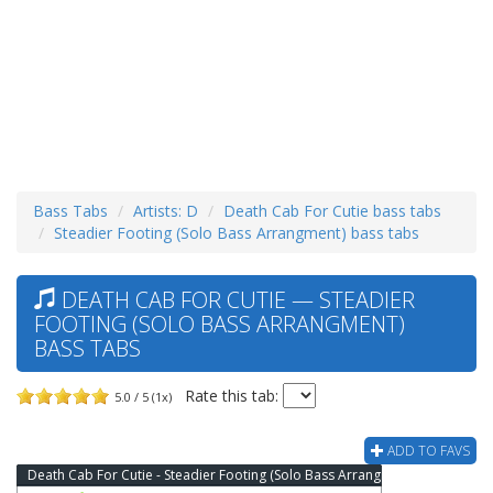
Bass Tabs
Artists: D
Death Cab For Cutie bass tabs
Steadier Footing (Solo Bass Arrangment) bass tabs
DEATH CAB FOR CUTIE — STEADIER
FOOTING (SOLO BASS ARRANGMENT)
BASS TABS
Rate this tab:
5.0 / 5 (1x)
ADD TO FAVS
Death Cab For Cutie - Steadier Footing (Solo Bass Arrangment) Bass Tab