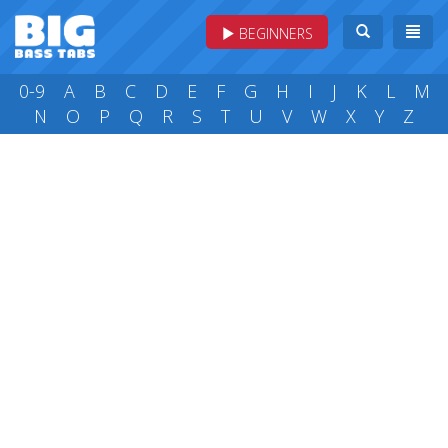
BEGINNERS
0-9
A
B
C
D
E
F
G
H
I
J
K
L
M
N
O
P
Q
R
S
T
U
V
W
X
Y
Z