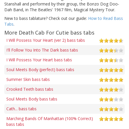
Stanshall and performed by their group, the Bonzo Dog Doo-
Dah Band, in The Beatles' 1967 film, Magical Mystery Tour.
New to bass tablature? Check out our guide:
How to Read Bass
Tabs
.
More Death Cab For Cutie bass tabs
I Will Possess Your Heart (ver 2) bass tabs
I'll Follow You Into The Dark bass tabs
I Will Possess Your Heart bass tabs
Soul Meets Body (perfect) bass tabs
Summer Skin bass tabs
Crooked Teeth bass tabs
Soul Meets Body bass tabs
Cath... bass tabs
Marching Bands Of Manhattan (100% Correct)
bass tabs