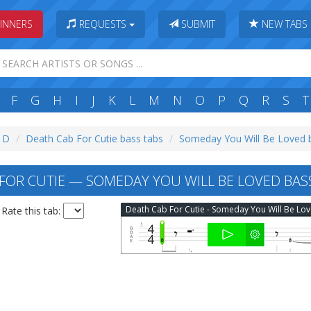
INNERS
REQUESTS
SUBMIT
NEW TABS
F
G
H
I
J
K
L
M
N
O
P
Q
R
S
T
: D
Death Cab For Cutie bass tabs
Someday You Will Be Loved 
FOR CUTIE — SOMEDAY YOU WILL BE LOVED BAS
Dea
Rate this tab: