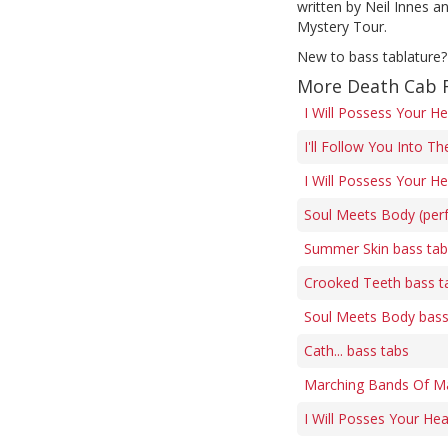
written by Neil Innes 
Mystery Tour.
New to bass tablature?
More Death Cab F
I Will Possess Your He
I'll Follow You Into T
I Will Possess Your He
Soul Meets Body (perf
Summer Skin bass tab
Crooked Teeth bass t
Soul Meets Body bass
Cath... bass tabs
Marching Bands Of Ma
I Will Posses Your He