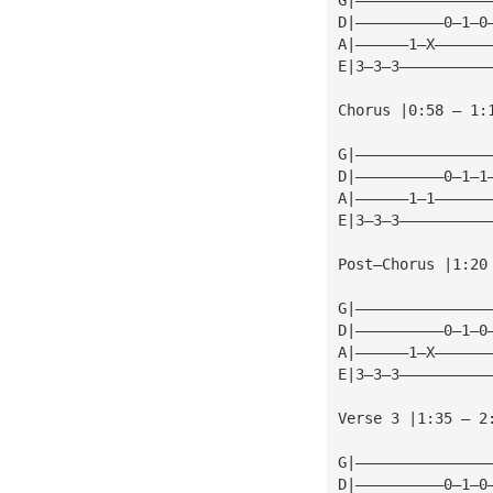
D|——————————0—1—0
A|——————1—X——————
E|3—3—3——————————
Chorus |0:58 — 1:
G|———————————————
D|——————————0—1—1
A|——————1—1——————
E|3—3—3——————————
Post—Chorus |1:20
G|———————————————
D|——————————0—1—0
A|——————1—X——————
E|3—3—3——————————
Verse 3 |1:35 — 2
G|———————————————
D|——————————0—1—0