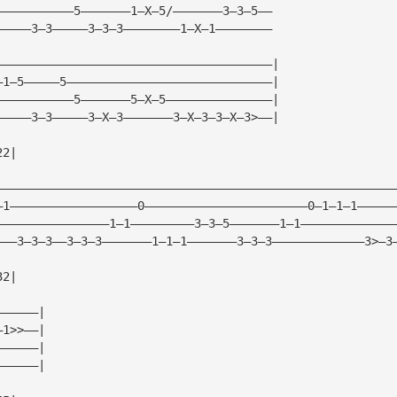
———————————5———————1—X—5/———————3—3—5——
—————3—3—————3—3—3————————1—X—1————————
———————————————————————————————————————|
—1—5—————5—————————————————————————————|
———————————5———————5—X—5———————————————|
—————3—3—————3—X—3———————3—X—3—3—X—3>——|
22|
————————————————————————————————————————————————————————
—1——————————————————0———————————————————————0—1—1—1—————
————————————————1—1—————————3—3—5———————1—1—————————————
———3—3—3——3—3—3———————1—1—1———————3—3—3—————————————3>—3
32|
——————|
—1>>——|
——————|
——————|