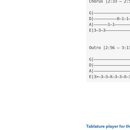
Chorus |2:33 — 2:
G|———————————————
D|——————————0—1—1
A|——————1—1——————
E|3—3—3——————————
Outro |2:56 — 3:1
G|———————————————
D|———————————————
A|———————————————
E|3>—3—3—X—3—3—X—
Tablature player for t