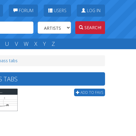
FORUM
USERS
LOG IN
SEARCH!
U
V
W
X
Y
Z
bass tabs
S TABS
th Cab For Cutie - Someday You Will Be Loved Bass Tab
ADD TO FAVS