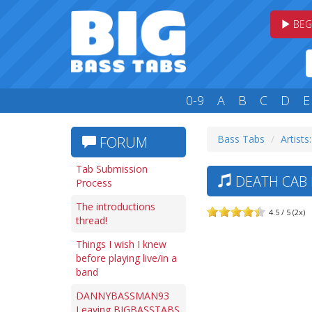
BEG
0-9
A
B
C
D
E
Bass Tabs
Artists
FORUM
Tab Submission
DEATH CAB 
Process
The introductions
4.5 / 5 (2x)
thread!
Things I wish I knew
before playing live/in a
band
DANNYBASSMAN93
Leaving BIGBASSTABS