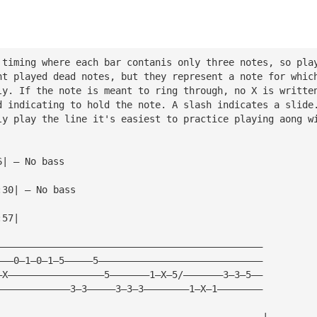
 timing where each bar contanis only three notes, so pla
nt played dead notes, but they represent a note for whic
ly. If the note is meant to ring through, no X is writte
d indicating to hold the note. A slash indicates a slide
ly play the line it's easiest to practice playing aong w
6| — No bass
:30| — No bass
:57|
———————————————————————————————————————————————
———0—1—0—1—5—————5—————————————————————————————
—X—————————————————5———————1—X—5/———————3—3—5——
—————————————3—3—————3—3—3————————1—X—1————————
———————————————————————————————————————————————|