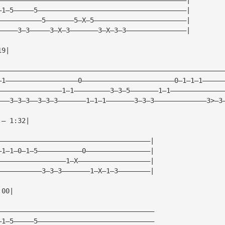
—1—5—————5—————————————————————————————————————|
———————————5———————5—X—5———————————————————————|
—————3—3—————3—X—3———————3—X—3—3———————————————|
19|
————————————————————————————————————————————————————————
—1——————————————————0———————————————————————0—1—1—1—————
————————————————1—1—————————3—3—5———————1—1—————————————
———3—3—3——3—3—3———————1—1—1———————3—3—3—————————————3>—3
 — 1:32|
——————————————————————————————————————|
—1—1—0—1—5———————————0————————————————|
—————————————————1—X——————————————————|
———————————3—3—3———————1—X—1—3————————|
:00|
———————————————————————————————————————
—1—5—————5—————————————————————————————