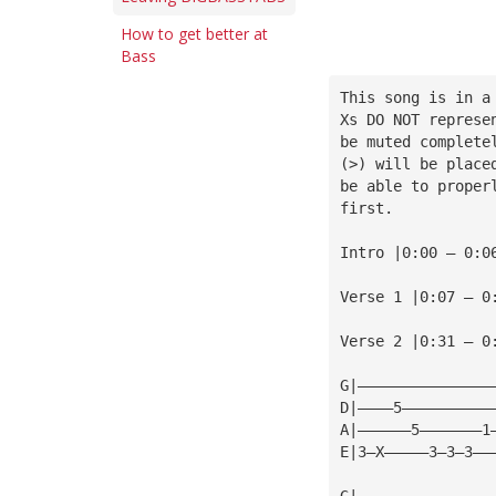
How to get better at
Bass
This song is in a
Xs DO NOT represe
be muted complete
(>) will be place
be able to proper
first.
Intro |0:00 — 0:0
Verse 1 |0:07 — 0
Verse 2 |0:31 — 0
G|———————————————
D|————5——————————
A|——————5———————1
E|3—X—————3—3—3——
G|———————————————