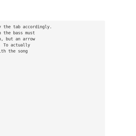
y the tab accordingly. 
h the bass must 
n, but an arrow 
. To actually 
ith the song 