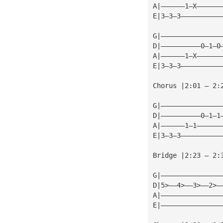
A|——————1—X——————
E|3—3—3——————————
G|———————————————
D|——————————0—1—0
A|——————1—X——————
E|3—3—3——————————
Chorus |2:01 — 2:
G|———————————————
D|——————————0—1—1
A|——————1—1——————
E|3—3—3——————————
Bridge |2:23 — 2:
G|———————————————
D|5>——4>——3>——2>—
A|———————————————
E|———————————————