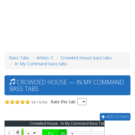
Bass Tabs
Artists: C
Crowded House bass tabs
In My Command bass tabs
CROWDED HOUSE — IN MY COMMAND
BASS TABS
Rate this tab:
5.0 / 5 (1x)
ADD TO FAVS
Crowded House - In My Command Bass Tab