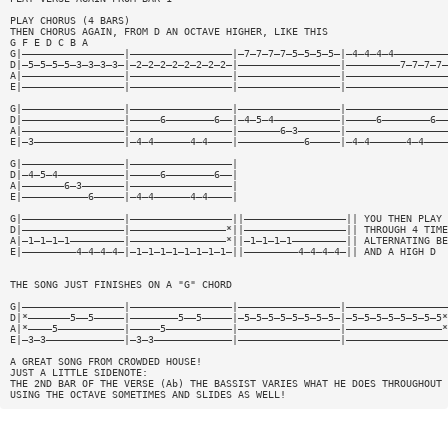
PLAY CHORUS (4 BARS)
THEN CHORUS AGAIN, FROM D AN OCTAVE HIGHER, LIKE THIS
G F E D C B A
G|—————————————————|—————————————————|—7—7—7—7—5—5—5—5—|—4—4—4—4—————————
D|—5—5—5—5—3—3—3—3—|—2—2—2—2—2—2—2—2—|—————————————————|—————————7—7—7—7—
A|—————————————————|—————————————————|—————————————————|—————————————————
E|—————————————————|—————————————————|—————————————————|—————————————————
G|—————————————————|—————————————————|—————————————————|—————————————————
D|—————————————————|—————6————————6——|—4—5—4———————————|—————6————————6——
A|—————————————————|—————————————————|———————6—3———————|—————————————————
E|—3———————————————|—4—4——————4—4————|———————————6—————|—4—4——————4—4————
G|—————————————————|—————————————————|
D|—4—5—4———————————|—————6————————6——|
A|———————6—3———————|—————————————————|
E|———————————6—————|—4—4——————4—4————|
G|—————————————————|—————————————————||—————————————————|| YOU THEN PLAY 
D|—————————————————|————————————————*||—————————————————|| THROUGH 4 TIME
A|—1—1—1—1—————————|————————————————*||—1—1—1—1—————————|| ALTERNATING BE
E|—————————4—4—4—4—|—1—1—1—1—1—1—1—1—||—————————4—4—4—4—|| AND A HIGH D
THE SONG JUST FINISHES ON A "G" CHORD
G|—————————————————|—————————————————|—————————————————|—————————————————
D|*———————5——5—————|————————5——5—————|—5—5—5—5—5—5—5—5—|—5—5—5—5—5—5—5—5*
A|*————5———————————|—————5———————————|—————————————————|————————————————*
E|—3—3—————————————|—3—3—————————————|—————————————————|—————————————————
A GREAT SONG FROM CROWDED HOUSE!
JUST A LITTLE SIDENOTE:
THE 2ND BAR OF THE VERSE (Ab) THE BASSIST VARIES WHAT HE DOES THROUGHOUT 
USING THE OCTAVE SOMETIMES AND SLIDES AS WELL!