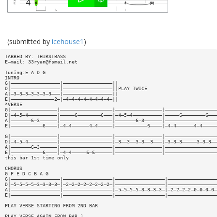
(submitted by
icehouse1
)
TABBED BY: THIRSTBASS
E—mail:
33ryan@fsmail.net
Tuning:E A D G
INTRO
G|—————————————————|—————————————————||
D|—————————————————|—————————————————||PLAY TWICE
A|—3—3—3—3—3—3—3———|—————————————————||
E|———————————————2—|—4—4—4—4—4—4—4—4—||
*VERSE
G|————————————————|——————————————————|————————————————|——————————————————
D|—4—5—4——————————|—————6————————6———|—4—5—4——————————|—————6————————6———
A|———————6—3——————|——————————————————|———————6—3——————|——————————————————
E|———————————6————|—4—4——————4—4—————|———————————6————|—4—4——————4—4—————
G|————————————————|——————————————————|————————————————|——————————————————
D|—4—5—4——————————|——————————————————|—3——3——3—3——3———|—3—3—3—————3—3—3——
A|———————6—3——————|——————————————————|————————————————|——————————————————
E|———————————6————|—4—4—————6—6——————|————————————————|——————————————————
this bar 1st time only
CHORUS
G F E D C B A G
G|—————————————————|—————————————————|—————————————————|—————————————————
D|—5—5—5—5—3—3—3—3—|—2—2—2—2—2—2—2—2—|—————————————————|—————————————————
A|—————————————————|—————————————————|—5—5—5—5—3—3—3—3—|—2—2—2—2—0—0—0—0—
E|—————————————————|—————————————————|—————————————————|—————————————————
PLAY VERSE STARTING FROM 2ND BAR
PLAY VERSE AGAIN FROM BAR 1