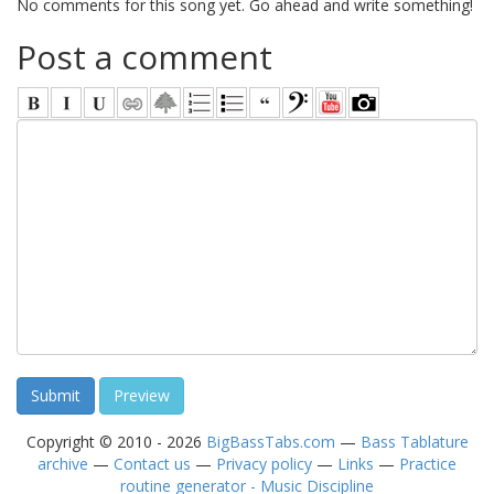
No comments for this song yet. Go ahead and write something!
Post a comment
Copyright © 2010 - 2026
BigBassTabs.com
—
Bass Tablature
archive
—
Contact us
—
Privacy policy
—
Links
—
Practice
routine generator - Music Discipline