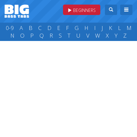
BEGINNERS
0-9
A
B
C
D
E
F
G
H
I
J
K
L
M
N
O
P
Q
R
S
T
U
V
W
X
Y
Z