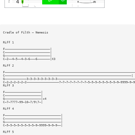
Cradle of Filth — Nemesis
Riff 1
F—————————————————————————|
C—————————————————————————|
G—————————————————————————|
C—2——4—5——4—3—6———6———————|X3
Riff 2
F————————————————————————————————————————————————————————————————————————
C——————————————————————————————————————————————————————————————————————| 
G————————————3—3—3—3—3—3—3—3—3———————————————————————————————————————————
C—2—2—2—2—2—2——————————————————7—7—7—7—7—7—7—7—5—5—5—5—5—5—5—5—9—9999—9—9
Riff 3
F————————————————————|
C————————————————————|
G————————————————————|x4
C—7—7777—99—10—7/9\7—|
Riff 4
F———————————————————————————————|
C———————————————————————————————|
G———————————————————————————————|
C—5—5—5—5—5—5—5—5—9—9999—9—9—9——|
Riff 5