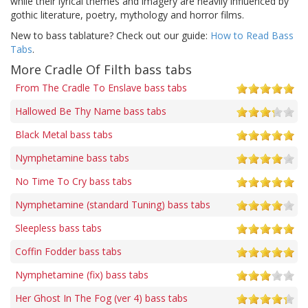
while their lyrical themes and imagery are heavily influenced by
gothic literature, poetry, mythology and horror films.
New to bass tablature? Check out our guide:
How to Read Bass
Tabs
.
More Cradle Of Filth bass tabs
From The Cradle To Enslave bass tabs
Hallowed Be Thy Name bass tabs
Black Metal bass tabs
Nymphetamine bass tabs
No Time To Cry bass tabs
Nymphetamine (standard Tuning) bass tabs
Sleepless bass tabs
Coffin Fodder bass tabs
Nymphetamine (fix) bass tabs
Her Ghost In The Fog (ver 4) bass tabs