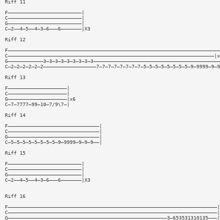
Riff 11
F—————————————————————————|
C—————————————————————————|
G—————————————————————————|
C—2——4—5——4—3—6———6———————|X3
Riff 12
F————————————————————————————————————————————————————————————————————————
C——————————————————————————————————————————————————————————————————————|x
G————————————3—3—3—3—3—3—3—3—3———————————————————————————————————————————
C—2—2—2—2—2—2——————————————————7—7—7—7—7—7—7—7—5—5—5—5—5—5—5—5—9—9999—9—9
Riff 13
F————————————————————|
C————————————————————|
G————————————————————|x6
C—7—7777—99—10—7/9\7—|
Riff 14
F———————————————————————————————|
C———————————————————————————————|
G———————————————————————————————|
C—5—5—5—5—5—5—5—5—9—9999—9—9—9——|
Riff 15
F—————————————————————————|
C—————————————————————————|
G—————————————————————————|
C—2——4—5——4—3—6———6———————|X3
Riff 16
F———————————————————————————————————————————————————————————————————————|
C———————————————————————————————————————————————————————————————————————|
G——————————————————————————————————————————————————————3—653531310135———|