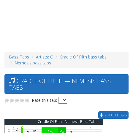
Bass Tabs
Artists: C
Cradle Of Filth bass tabs
Nemesis bass tabs
CRADLE OF FILTH — NEMESIS BASS
TABS
Rate this tab:
ADD TO FAVS
Cradle Of Filth - Nemesis Bass Tab