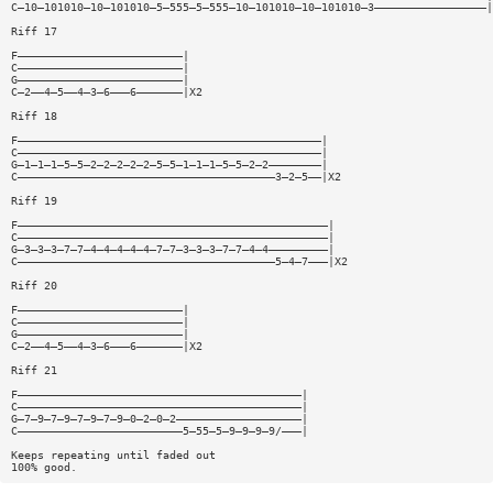
C—10—101010—10—101010—5—555—5—555—10—101010—10—101010—3—————————————————|
Riff 17
F—————————————————————————|
C—————————————————————————|
G—————————————————————————|
C—2——4—5——4—3—6———6———————|X2
Riff 18
F——————————————————————————————————————————————|
C——————————————————————————————————————————————|
G—1—1—1—5—5—2—2—2—2—2—5—5—1—1—1—5—5—2—2————————|
C———————————————————————————————————————3—2—5——|X2
Riff 19
F———————————————————————————————————————————————|
C———————————————————————————————————————————————|
G—3—3—3—7—7—4—4—4—4—4—7—7—3—3—3—7—7—4—4—————————|
C———————————————————————————————————————5—4—7———|X2
Riff 20
F—————————————————————————|
C—————————————————————————|
G—————————————————————————|
C—2——4—5——4—3—6———6———————|X2
Riff 21
F———————————————————————————————————————————|
C———————————————————————————————————————————|
G—7—9—7—9—7—9—7—9—0—2—0—2———————————————————|
C—————————————————————————5—55—5—9—9—9—9/———|
Keeps repeating until faded out
100% good.