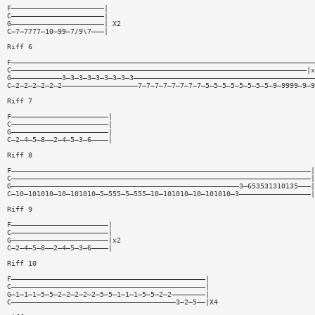
F——————————————————————|
C——————————————————————|
G——————————————————————| X2
C—7—7777—10—99—7/9\7———|
Riff 6
F————————————————————————————————————————————————————————————————————————
C——————————————————————————————————————————————————————————————————————|x
G————————————3—3—3—3—3—3—3—3—3———————————————————————————————————————————
C—2—2—2—2—2—2——————————————————7—7—7—7—7—7—7—7—5—5—5—5—5—5—5—5—9—9999—9—9
Riff 7
F———————————————————————|
C———————————————————————|
G———————————————————————|
C—2—4—5—8——2—4—5—3—6————|
Riff 8
F———————————————————————————————————————————————————————————————————————|
C———————————————————————————————————————————————————————————————————————|
G——————————————————————————————————————————————————————3—653531310135———|
C—10—101010—10—101010—5—555—5—555—10—101010—10—101010—3—————————————————|
Riff 9
F———————————————————————|
C———————————————————————|
G———————————————————————|x2
C—2—4—5—8——2—4—5—3—6————|
Riff 10
F——————————————————————————————————————————————|
C——————————————————————————————————————————————|
G—1—1—1—5—5—2—2—2—2—2—5—5—1—1—1—5—5—2—2————————|
C———————————————————————————————————————3—2—5——|X4