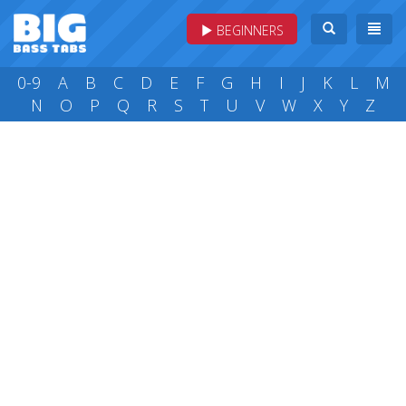
BEGINNERS
0-9
A
B
C
D
E
F
G
H
I
J
K
L
M
N
O
P
Q
R
S
T
U
V
W
X
Y
Z