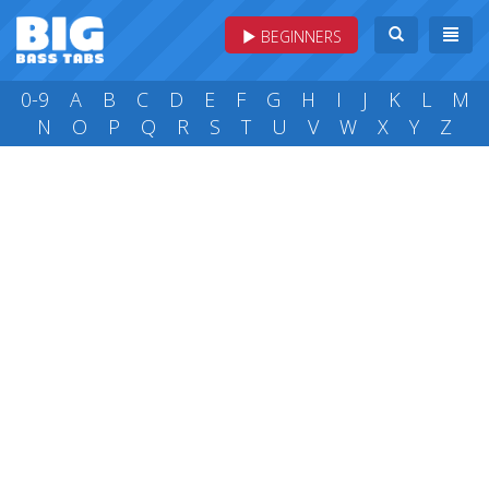
BEGINNERS
0-9
A
B
C
D
E
F
G
H
I
J
K
L
M
N
O
P
Q
R
S
T
U
V
W
X
Y
Z