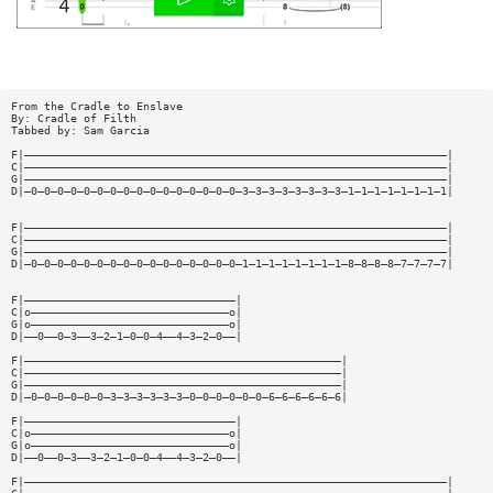
From the Cradle to Enslave
By: Cradle of Filth
Tabbed by: Sam Garcia
F|————————————————————————————————————————————————————————————————|
C|————————————————————————————————————————————————————————————————|
G|————————————————————————————————————————————————————————————————|
D|—0—0—0—0—0—0—0—0—0—0—0—0—0—0—0—0—3—3—3—3—3—3—3—3—1—1—1—1—1—1—1—1|
F|————————————————————————————————————————————————————————————————|
C|————————————————————————————————————————————————————————————————|
G|————————————————————————————————————————————————————————————————|
D|—0—0—0—0—0—0—0—0—0—0—0—0—0—0—0—0—1—1—1—1—1—1—1—1—8—8—8—8—7—7—7—7|
F|————————————————————————————————|
C|o——————————————————————————————o|
G|o——————————————————————————————o|
D|——0——0—3——3—2—1—0—0—4——4—3—2—0——|
F|————————————————————————————————————————————————|
C|————————————————————————————————————————————————|
G|————————————————————————————————————————————————|
D|—0—0—0—0—0—0—3—3—3—3—3—3—0—0—0—0—0—0—6—6—6—6—6—6|
F|————————————————————————————————|
C|o——————————————————————————————o|
G|o——————————————————————————————o|
D|——0——0—3——3—2—1—0—0—4——4—3—2—0——|
F|————————————————————————————————————————————————————————————————|