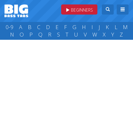
BEGINNERS
0-9
A
B
C
D
E
F
G
H
I
J
K
L
M
N
O
P
Q
R
S
T
U
V
W
X
Y
Z