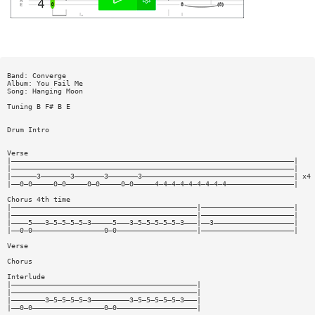
Band: Converge
Album: You Fail Me
Song: Hanging Moon
Tuning B F# B E
Drum Intro
Verse
|———————————————————————————————————————————————————————————————————|
|———————————————————————————————————————————————————————————————————|
|——————3———————3———————3———————3————————————————————————————————————| x4
|——0—0—————0—0—————0—0—————0—0—————4—4—4—4—4—4—4—4—4————————————————|
Chorus 4th time
|————————————————————————————————————————————|——————————————————————|
|————————————————————————————————————————————|——————————————————————|
|————5———3—5—5—5—5—3—————5———3—5—5—5—5—5—3———|——3———————————————————|
|——0—0—————————————————0—0———————————————————|——————————————————————|
Verse
Chorus
Interlude
|————————————————————————————————————————————|
|————————————————————————————————————————————|
|————————3—5—5—5—5—3—————————3—5—5—5—5—5—3———|
|——0—0—————————————————0—0———————————————————|