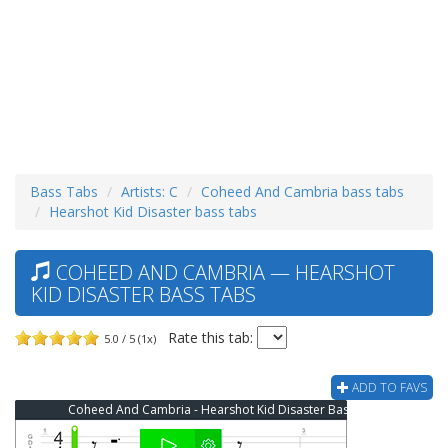
Bass Tabs
Artists: C
Coheed And Cambria bass tabs
Hearshot Kid Disaster bass tabs
COHEED AND CAMBRIA — HEARSHOT
KID DISASTER BASS TABS
Rate this tab:
5.0 / 5 (1x)
ADD TO FAVS
Coheed And Cambria - Hearshot Kid Disaster Bass Tab