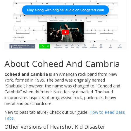
About Coheed And Cambria
Coheed and Cambria
is an American rock band from New
York, formed in 1995. The band was originally named
"Shabütie"; however, the name was changed to "Coheed and
Cambria" when drummer Nate Kelley departed. The band
incorporates aspects of progressive rock, punk rock, heavy
metal and post-hardcore.
New to bass tablature? Check out our guide:
How to Read Bass
Tabs
.
Other versions of Hearshot Kid Disaster