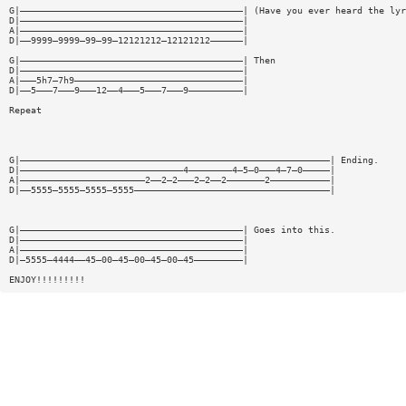
G|—————————————————————————————————————————| (Have you ever heard the lyr
D|—————————————————————————————————————————|
A|—————————————————————————————————————————|
D|——9999—9999—99—99—12121212—12121212——————|
G|—————————————————————————————————————————| Then
D|—————————————————————————————————————————|
A|———5h7—7h9———————————————————————————————|
D|——5———7———9———12——4———5———7———9——————————|
Repeat
G|—————————————————————————————————————————————————————————| Ending.
D|——————————————————————————————4————————4—5—0———4—7—0—————|
A|———————————————————————2——2—2———2—2——2———————2———————————|
D|——5555—5555—5555—5555————————————————————————————————————|
G|—————————————————————————————————————————| Goes into this.
D|—————————————————————————————————————————|
A|—————————————————————————————————————————|
D|—5555—4444——45—00—45—00—45—00—45—————————|
ENJOY!!!!!!!!!