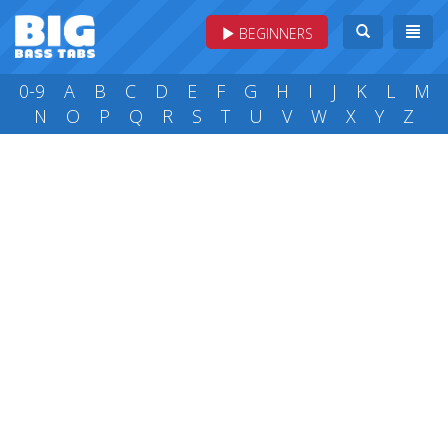
BEGINNERS
0-9
A
B
C
D
E
F
G
H
I
J
K
L
M
N
O
P
Q
R
S
T
U
V
W
X
Y
Z