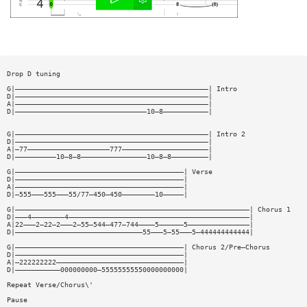
Drop D tuning
G|———————————————————————————————————————————————| Intro
D|———————————————————————————————————————————————|
A|———————————————————————————————————————————————|
D|————————————————————————————————10—8———————————|
G|———————————————————————————————————————————————| Intro 2
D|———————————————————————————————————————————————|
A|—77————————————————————777—————————————————————|
D|——————————10—8—8————————————————10—8—8—————————|
G|—————————————————————————————————————————| Verse
D|—————————————————————————————————————————|
A|—————————————————————————————————————————|
D|—555———555———55/77—450—450————————10—————|
G|—————————————————————————————————————————————————————————| Chorus 1
D|———4————————4————————————————————————————————————————————|
A|22———2—22—2———2—55—544—477—744————5——————5———————————————|
D|———————————————————————————————55———5—55———5—444444444444|
G|—————————————————————————————————————————| Chorus 2/Pre—Chorus
D|—————————————————————————————————————————|
A|—222222222———————————————————————————————|
D|———————————000000000—55555555550000000000|
Repeat Verse/Chorus\'
Pause