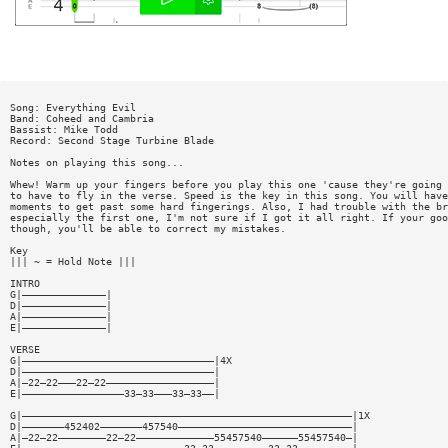
Song: Everything Evil
Band: Coheed and Cambria
Bassist: Mike Todd
Record: Second Stage Turbine Blade
Notes on playing this song...
Whew! Warm up your fingers before you play this one 'cause they're going
to have to fly in the verse. Speed is the key in this song. You will have
moments to get past some hard fingerings. Also, I had trouble with the br
especially the first one, I'm not sure if I got it all right. If your goo
though, you'll be able to correct my mistakes.
Key
||| ~ = Hold Note |||
INTRO
G|——————————————|
D|——————————————|
A|——————————————|
E|——————————————|
VERSE
G|————————————————————————————————|4X
D|————————————————————————————————|
A|—22—22———22—22——————————————————|
E|—————————————————33—33———33—33——|
G|———————————————————————————————————————————————————————|1X
D|———————452402———————457540—————————————————————————————|
A|—22—22————————22—22—————————————55457540——————55457540—|