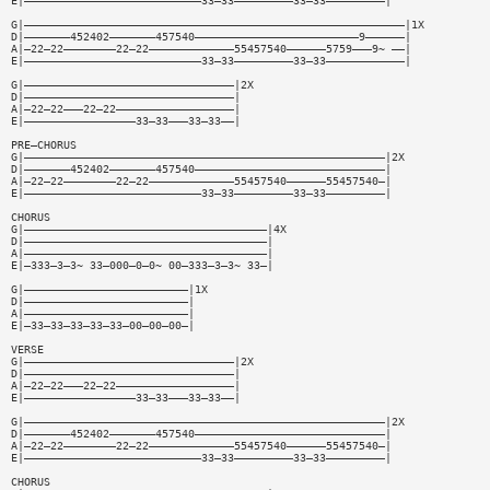
E|———————————————————————————33—33—————————33—33—————————|
G|——————————————————————————————————————————————————————————|1X
D|———————452402———————457540—————————————————————————9——————|
A|—22—22————————22—22—————————————55457540——————5759———9~ ——|
E|———————————————————————————33—33—————————33—33————————————|
G|————————————————————————————————|2X
D|————————————————————————————————|
A|—22—22———22—22——————————————————|
E|—————————————————33—33———33—33——|
PRE—CHORUS
G|———————————————————————————————————————————————————————|2X
D|———————452402———————457540—————————————————————————————|
A|—22—22————————22—22—————————————55457540——————55457540—|
E|———————————————————————————33—33—————————33—33—————————|
CHORUS
G|—————————————————————————————————————|4X
D|—————————————————————————————————————|
A|—————————————————————————————————————|
E|—333—3—3~ 33—000—0—0~ 00—333—3—3~ 33—|
G|—————————————————————————|1X
D|—————————————————————————|
A|—————————————————————————|
E|—33—33—33—33—33—00—00—00—|
VERSE
G|————————————————————————————————|2X
D|————————————————————————————————|
A|—22—22———22—22——————————————————|
E|—————————————————33—33———33—33——|
G|———————————————————————————————————————————————————————|2X
D|———————452402———————457540—————————————————————————————|
A|—22—22————————22—22—————————————55457540——————55457540—|
E|———————————————————————————33—33—————————33—33—————————|
CHORUS