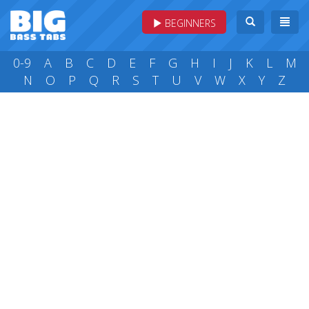
BEGINNERS
0-9
A
B
C
D
E
F
G
H
I
J
K
L
M
N
O
P
Q
R
S
T
U
V
W
X
Y
Z