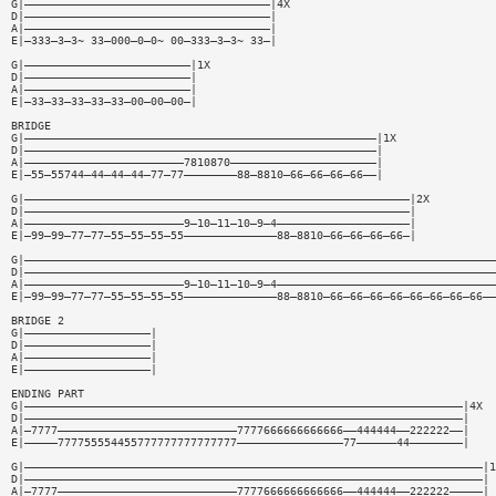
G|—————————————————————————————————————|4X
D|—————————————————————————————————————|
A|—————————————————————————————————————|
E|—333—3—3~ 33—000—0—0~ 00—333—3—3~ 33—|
G|—————————————————————————|1X
D|—————————————————————————|
A|—————————————————————————|
E|—33—33—33—33—33—00—00—00—|
BRIDGE
G|—————————————————————————————————————————————————————|1X
D|—————————————————————————————————————————————————————|
A|————————————————————————7810870——————————————————————|
E|—55—55744—44—44—44—77—77————————88—8810—66—66—66—66——|
G|——————————————————————————————————————————————————————————|2X
D|——————————————————————————————————————————————————————————|
A|————————————————————————9—10—11—10—9—4————————————————————|
E|—99—99—77—77—55—55—55—55——————————————88—8810—66—66—66—66—|
G|———————————————————————————————————————————————————————————————————————
D|———————————————————————————————————————————————————————————————————————
A|————————————————————————9—10—11—10—9—4—————————————————————————————————
E|—99—99—77—77—55—55—55—55——————————————88—8810—66—66—66—66—66—66—66—66——
BRIDGE 2
G|———————————————————|
D|———————————————————|
A|———————————————————|
E|———————————————————|
ENDING PART
G|——————————————————————————————————————————————————————————————————|4X
D|——————————————————————————————————————————————————————————————————|
A|—7777———————————————————————————7777666666666666——444444——222222——|
E|—————777755554455777777777777777————————————————77——————44————————|
G|—————————————————————————————————————————————————————————————————————|1
D|—————————————————————————————————————————————————————————————————————|
A|—7777———————————————————————————7777666666666666——444444——222222—————|