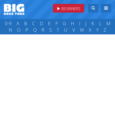
BEGINNERS
0-9
A
B
C
D
E
F
G
H
I
J
K
L
M
N
O
P
Q
R
S
T
U
V
W
X
Y
Z