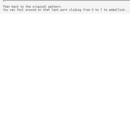
E————————————————————————————————————————————————————————————————————————
Then back to the original pattern.
You can fool around on that last part sliding from 5 to 7 to embellish...