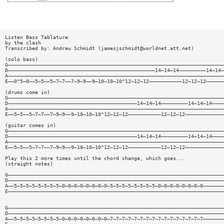
Listen Bass Tablature
by the clash
Transcribed by: Andrew Schmidt (
jamesjschmidt@worldnet.att.net
)
(solo bass)
G————————————————————————————————————————————————————————————————————————
D—————————————————————————————————————————————————14—14—14—————————14—14—
A————————————————————————————————————————————————————————————————————————
E——0^5—0——5—5——5—7—7——7—9—9——9—10—10—10^12—12—12———————————12—12—12——————
(drums come in)
G————————————————————————————————————————————————————————————————————————
D———————————————————————————————————————————14—14—14—————————14—14—14————
A————————————————————————————————————————————————————————————————————————
E——5—5——5—7—7——7—9—9——9—10—10—10^12—12—12———————————12—12—12—————————————
(guitar comes in)
G————————————————————————————————————————————————————————————————————————
D———————————————————————————————————————————14—14—14—————————14—14—14————
A————————————————————————————————————————————————————————————————————————
E——5—5——5—7—7——7—9—9——9—10—10—10^12—12—12———————————12—12—12—————————————
Play this 2 more times until the chord change, which goes...
(straight notes)
G————————————————————————————————————————————————————————————————————————
D————————————————————————————————————————————————————————————————————————
A——5—5—5—5—5—5—5—5—0—0—0—0—0—0—0—0—5—5—5—5—5—5—5—5—0—0—0—0—0—0—0—0———————
E————————————————————————————————————————————————————————————————————————
G————————————————————————————————————————————————————————————————————————
D————————————————————————————————————————————————————————————————————————
A——5—5—5—5—5—5—5—5—0—0—0—0—0—0—0—0—7—7—7—7—7—7—7—7—7—7—7—7—7—7—7—7———————