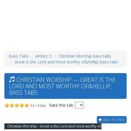
Bass Tabs
Artists: C
Christian Worship bass tabs
Great is the Lord and most worthy of&hellip; bass tabs
CHRISTIAN WORSHIP — GREAT IS THE
LORD AND MOST WORTHY OF&HELLIP;
BASS TABS
Rate this tab:
5.0 / 5 (2x)
ADD TO FAVS
Christian Worship - Great is the Lord and most worthy of&hellip; Bass Tab