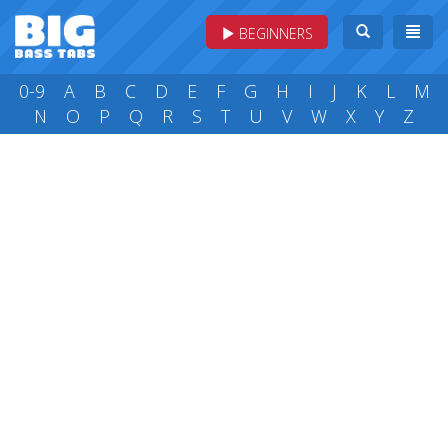
BEGINNERS
0-9
A
B
C
D
E
F
G
H
I
J
K
L
M
N
O
P
Q
R
S
T
U
V
W
X
Y
Z