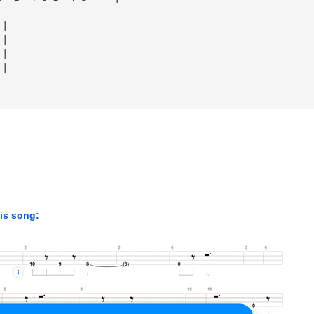
||
||
||
||
his song: