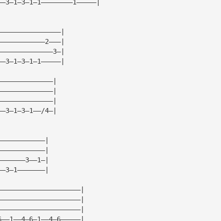
——3—1—3—1—1————————1—————|
————————————————|
————————————2———|
——————————————3—|
——3—1—3—1—1—————|
——————————————|
——————————————|
——————————————|
——3—1—3—1——/4—|
————————————|
————————————|
———————3——1—|
——3—1———————|
—————————————————————|
—————————————————————|
—————————————————————|
6——1——4—6—1——4—6—————|