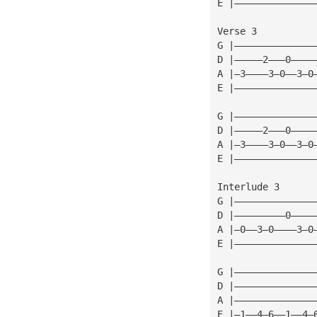
E |——————————————
Verse 3
G |——————————————
D |—————2———0————
A |—3————3—0——3—0
E |——————————————
G |——————————————
D |—————2———0————
A |—3————3—0——3—0
E |——————————————
Interlude 3
G |——————————————
D |—————————0————
A |—0——3—0————3—0
E |——————————————
G |——————————————
D |——————————————
A |——————————————
E |—1——4—6——1——4—