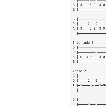
A |—3————3—0——3—0
E |——————————————
G |——————————————
D |—————2———0————
A |—3————3—0——3—0
E |——————————————
Interlude 1
G |——————————————
D |—————————0————
A |—0——3—0————3—0
E |——————————————
Verse 2
G |——————————————
D |—————2———0————
A |—3————3—0——3—0
E |——————————————
G |——————————————
D |—————2———0————