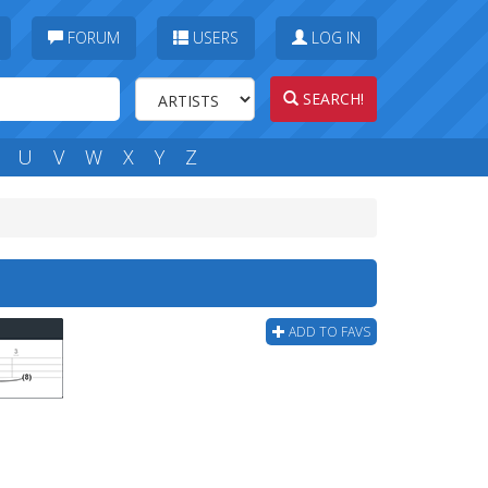
FORUM
USERS
LOG IN
SEARCH!
U
V
W
X
Y
Z
ADD TO FAVS