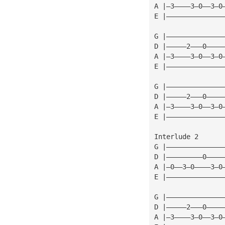
A |—3————3—0——3—0
E |——————————————
G |——————————————
D |—————2———0————
A |—3————3—0——3—0
E |——————————————
G |——————————————
D |—————2———0————
A |—3————3—0——3—0
E |——————————————
Interlude 2
G |——————————————
D |—————————0————
A |—0——3—0————3—0
E |——————————————
G |——————————————
D |—————2———0————
A |—3————3—0——3—0