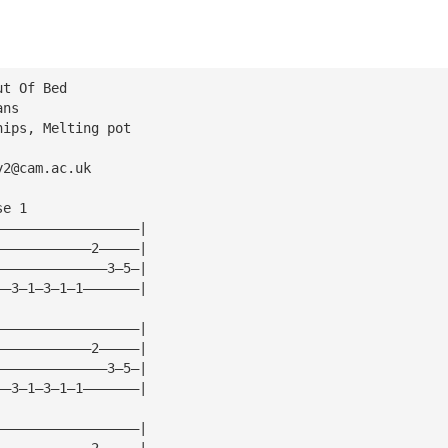
ut Of Bed
ans 
hips, Melting pot
y2@cam.ac.uk
se 1
——————————————————|
————————————2—————|
——————————————3—5—|
——3—1—3—1—1———————|
——————————————————|
————————————2—————|
——————————————3—5—|
——3—1—3—1—1———————|
——————————————————|
————————————2—————|