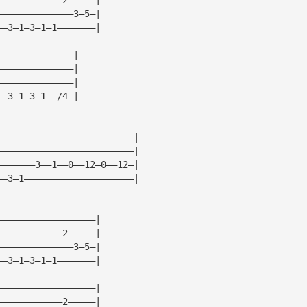
——————————————3—5—|
——3—1—3—1—1———————|
——————————————|
——————————————|
——————————————|
——3—1—3—1——/4—|
—————————————————————————|
—————————————————————————|
———————3——1——0——12—0——12—|
——3—1————————————————————|
——————————————————|
————————————2—————|
——————————————3—5—|
——3—1—3—1—1———————|
——————————————————|
————————————2—————|