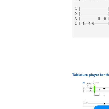
G |——————————————
D |——————————————
A |—————————8——6—
E |—1——4—6———————
Tablature player for t