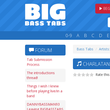
BEG
0-9
A
B
C
D
E
Bass Tabs
Artists
FORUM
Tab Submission
CHARLATANS
Process
The introductions
Rate this
thread!
Things I wish I knew
before playing live/in a
band
DANNYBASSMAN93
Leaving BIGBASSTABS