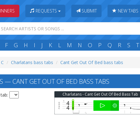
INNERS
REQUESTS
SUBMIT
NEW TABS
F
G
H
I
J
K
L
M
N
O
P
Q
R
S
T
: C
Charlatans bass tabs
Cant Get Out Of Bed bass tabs
 — CANT GET OUT OF BED BASS TABS
Charlatans - Cant Get Out Of Bed Bass Tab
 tab: