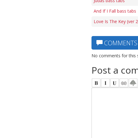
Judas bass tabs
And If I Fall bass tabs
Love Is The Key (ver 2
COMMENTS
No comments for this 
Post a co