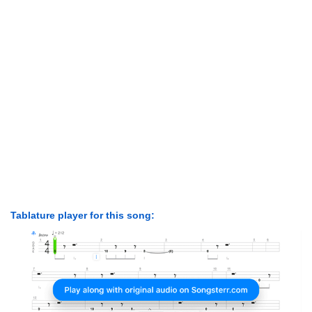
Tablature player for this song: