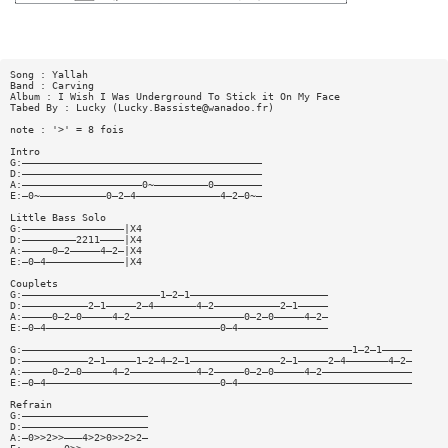
Song : Yallah
Band : Carving
Album : I Wish I Was Underground To Stick it On My Face
Tabed By : Lucky (
Lucky.Bassiste@wanadoo.fr
)
note : '>' = 8 fois
Intro
G:————————————————————————————————————————
D:————————————————————————————————————————
A:————————————————————0~—————————0————————
E:—0~———————————0—2—4——————————————4—2—0~—
Little Bass Solo
G:—————————————————|X4
D:—————————2211————|X4
A:—————0—2—————4—2—|X4
E:—0—4—————————————|X4
Couplets
G:———————————————————————1—2—1———————————————————————
D:———————————2—1—————2—4———————4—2———————————2—1—————
A:—————0—2—0—————4—2———————————————————0—2—0—————4—2—
E:—0—4—————————————————————————————0—4———————————————
G:———————————————————————————————————————————————————————1—2—1—————
D:———————————2—1—————1—2—4—2—1———————————————2—1—————2—4———————4—2—
A:—————0—2—0—————4—2———————————4—2—————0—2—0—————4—2———————————————
E:—0—4—————————————————————————————0—4—————————————————————————————
Refrain
G:—————————————————————
D:—————————————————————
A:—0>>2>>———4>2>0>>2>2—