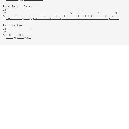
E:———————0>>———————————
Bass Solo — Outro
G:—————————————————————————————————————————————————————————————————
D:—————————————————————————————————————6———————————————4—————————4—
A:—————7———————————————6———————6———4———————4———4—3—2———————0———2———
E:—0———————0———2—3—4———————4—————4———————————————————————————0—————
Riff de fin
G:——————————————
D:——————————————
A:—4>>———0>>————
E:————2>>———0>>—