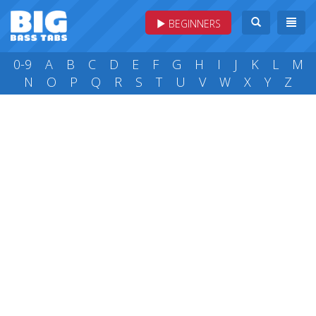
BEGINNERS
0-9
A
B
C
D
E
F
G
H
I
J
K
L
M
N
O
P
Q
R
S
T
U
V
W
X
Y
Z