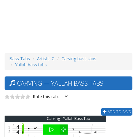
Bass Tabs
Artists: C
Carving bass tabs
Yallah bass tabs
CARVING — YALLAH BASS TABS
Rate this tab:
ADD TO FAVS
Carving - Yallah Bass Tab