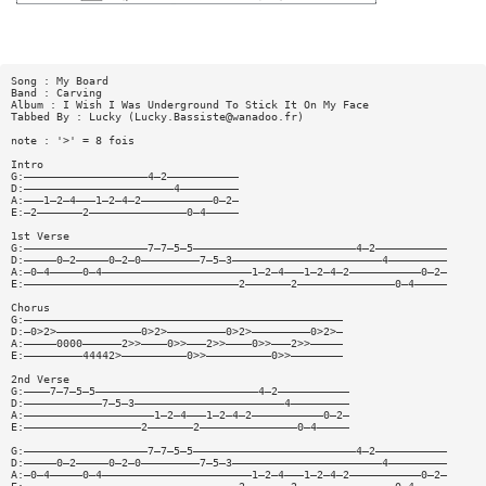
Song : My Board
Band : Carving
Album : I Wish I Was Underground To Stick It On My Face
Tabbed By : Lucky (
Lucky.Bassiste@wanadoo.fr
)
note : '>' = 8 fois
Intro
G:———————————————————4—2———————————
D:———————————————————————4—————————
A:———1—2—4———1—2—4—2———————————0—2—
E:—2———————2———————————————0—4—————
1st Verse
G:———————————————————7—7—5—5—————————————————————————4—2———————————
D:—————0—2—————0—2—0—————————7—5—3———————————————————————4—————————
A:—0—4—————0—4———————————————————————1—2—4———1—2—4—2———————————0—2—
E:—————————————————————————————————2———————2———————————————0—4—————
Chorus
G:—————————————————————————————————————————————————
D:—0>2>—————————————0>2>—————————0>2>—————————0>2>—
A:—————0000——————2>>————0>>———2>>————0>>———2>>—————
E:—————————44442>——————————0>>——————————0>>————————
2nd Verse
G:————7—7—5—5—————————————————————————4—2———————————
D:————————————7—5—3———————————————————————4—————————
A:————————————————————1—2—4———1—2—4—2———————————0—2—
E:——————————————————2———————2———————————————0—4—————
G:———————————————————7—7—5—5—————————————————————————4—2———————————
D:—————0—2—————0—2—0—————————7—5—3———————————————————————4—————————
A:—0—4—————0—4———————————————————————1—2—4———1—2—4—2———————————0—2—