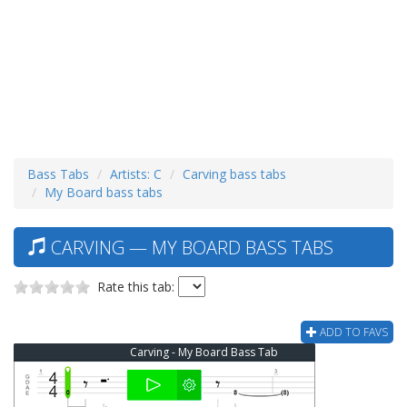
Bass Tabs
Artists: C
Carving bass tabs
My Board bass tabs
CARVING — MY BOARD BASS TABS
Rate this tab:
ADD TO FAVS
Carving - My Board Bass Tab