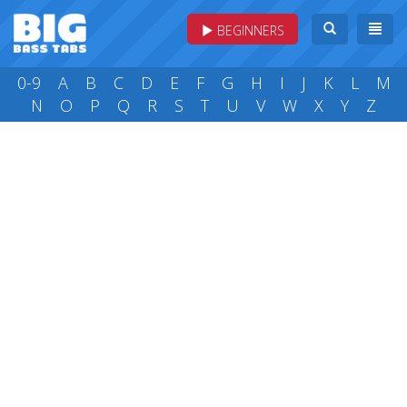
BEGINNERS
0-9
A
B
C
D
E
F
G
H
I
J
K
L
M
N
O
P
Q
R
S
T
U
V
W
X
Y
Z