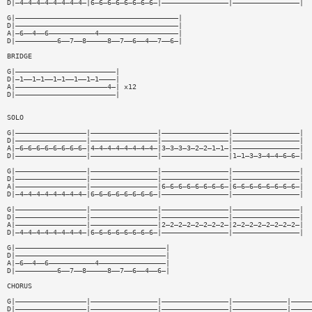
D|—4—4—4—4—4—4—4—4—|6—6—6—6—6—6—6—6—|————————————————|————————————————|
G|———————————————————————————————————————|
D|———————————————————————————————————————|
A|—6——4——6———————————4———————————————————|
D|——————————6——7——8—————8——7——6——4——7——6—|
BRIDGE
G|————————————————————————|
D|—1——1—1——1—1——1——1—1————|
A|——————————————————————4—| x12
D|————————————————————————|
SOLO
G|—————————————————|————————————————|————————————————|————————————————|
D|—————————————————|————————————————|————————————————|————————————————|
A|—6—6—6—6—6—6—6—6—|4—4—4—4—4—4—4—4—|3—3—3—3—2—2—1—1—|————————————————|
D|—————————————————|————————————————|————————————————|1—1—3—3—4—4—6—6—|
G|—————————————————|————————————————|————————————————|————————————————|
D|—————————————————|————————————————|————————————————|————————————————|
A|—————————————————|————————————————|6—6—6—6—6—6—6—6—|6—6—6—6—6—6—6—6—|
D|—4—4—4—4—4—4—4—4—|6—6—6—6—6—6—6—6—|————————————————|————————————————|
G|—————————————————|————————————————|————————————————|————————————————|
D|—————————————————|————————————————|————————————————|————————————————|
A|—————————————————|————————————————|2—2—2—2—2—2—2—2—|2—2—2—2—2—2—2—2—|
D|—4—4—4—4—4—4—4—4—|6—6—6—6—6—6—6—6—|————————————————|————————————————|
G|————————————————————————————————————|
D|————————————————————————————————————|
A|—6——4——6———————————4————————————————|
D|——————————6——7——8—————8——7——6——4——6—|
CHORUS
G|—————————————————|————————————————|————————————————|—————————————|—————
D|—————————————————|————————————————|————————————————|—————————————|—————