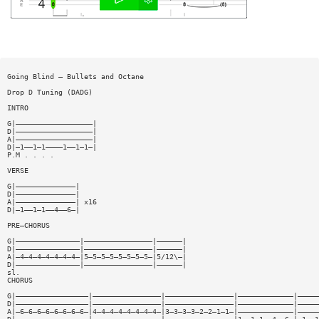
Going Blind — Bullets and Octane
Drop D Tuning (DADG)
INTRO
G|——————————————————|
D|——————————————————|
A|——————————————————|
D|—1——1—1————1——1—1—|
P.M . . . .
VERSE
G|——————————————|
D|——————————————|
A|——————————————| x16
D|—1——1—1——4——6—|
PRE—CHORUS
G|———————————————|————————————————|——————|
D|———————————————|————————————————|——————|
A|—4—4—4—4—4—4—4—|5—5—5—5—5—5—5—5—|5/12\—|
D|———————————————|————————————————|——————|
sl.
CHORUS
G|—————————————————|————————————————|————————————————|—————————————|—————
D|—————————————————|————————————————|————————————————|—————————————|—————
A|—6—6—6—6—6—6—6—6—|4—4—4—4—4—4—4—4—|3—3—3—3—2—2—1—1—|—————————————|—————