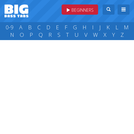
BEGINNERS
0-9
A
B
C
D
E
F
G
H
I
J
K
L
M
N
O
P
Q
R
S
T
U
V
W
X
Y
Z