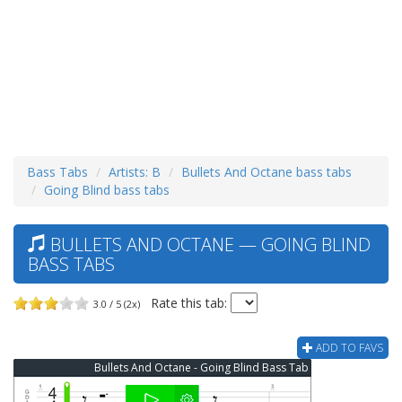
Bass Tabs
Artists: B
Bullets And Octane bass tabs
Going Blind bass tabs
BULLETS AND OCTANE — GOING BLIND
BASS TABS
Rate this tab:
3.0 / 5 (2x)
ADD TO FAVS
Bullets And Octane - Going Blind Bass Tab