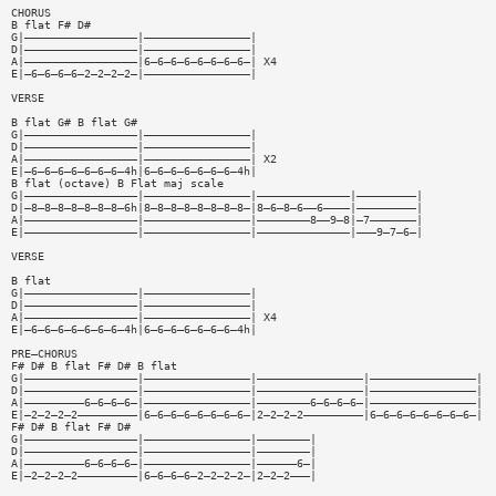
CHORUS
B flat F# D#
G|—————————————————|————————————————|
D|—————————————————|————————————————|
A|—————————————————|6—6—6—6—6—6—6—6—| X4
E|—6—6—6—6—2—2—2—2—|————————————————|
VERSE
B flat G# B flat G#
G|—————————————————|————————————————|
D|—————————————————|————————————————|
A|—————————————————|————————————————| X2
E|—6—6—6—6—6—6—6—4h|6—6—6—6—6—6—6—4h|
B flat (octave) B Flat maj scale
G|—————————————————|————————————————|——————————————|—————————|
D|—8—8—8—8—8—8—8—6h|8—8—8—8—8—8—8—8—|8—6—8—6——6————|—————————|
A|—————————————————|————————————————|————————8——9—8|—7———————|
E|—————————————————|————————————————|——————————————|———9—7—6—|
VERSE
B flat
G|—————————————————|————————————————|
D|—————————————————|————————————————|
A|—————————————————|————————————————| X4
E|—6—6—6—6—6—6—6—4h|6—6—6—6—6—6—6—4h|
PRE—CHORUS
F# D# B flat F# D# B flat
G|—————————————————|————————————————|————————————————|————————————————|
D|—————————————————|————————————————|————————————————|————————————————|
A|—————————6—6—6—6—|————————————————|————————6—6—6—6—|————————————————|
E|—2—2—2—2—————————|6—6—6—6—6—6—6—6—|2—2—2—2—————————|6—6—6—6—6—6—6—6—|
F# D# B flat F# D#
G|—————————————————|————————————————|————————|
D|—————————————————|————————————————|————————|
A|—————————6—6—6—6—|————————————————|——————6—|
E|—2—2—2—2—————————|6—6—6—6—2—2—2—2—|2—2—2———|