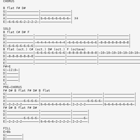
CHORUS
B flat F# D#
G|—————————————————|————————————————|
D|—————————————————|————————————————|
A|—————————————————|6—6—6—6—6—6—6—6—| X4
E|—6—6—6—6—2—2—2—2—|————————————————|
SOLO
B flat C# D# F
G|——————————————|————————————————|————————————————|————————————————|
D|——————————————|————————————————|————————————————|————————————————|
A|——————————————|—4—4—4—4—4—4—4—4|—6—6—6—6—6—6—6—6|—8—8—8—8—8—8—8—8|
E|—6—6—6—6—6—6—6|————————————————|————————————————|————————————————|
B flat (oct.) C# (oct.) D# (oct.) F (octave)
G|——————————————|—6—6—6—6—6—6—6—6|—8—8—8—8—8—8—8—8|—10—10—10—10—10—10—10—
D|—8—8—8—8—8—8—8|————————————————|————————————————|——————————————————————
A|——————————————|————————————————|————————————————|——————————————————————
E|——————————————|————————————————|————————————————|——————————————————————
F#>E
G|—11\0—|
D|——————|
A|——————|
E|——————|
sl.
PRE—CHORUS
F# D# B flat F# D# B flat
G|—————————————————|————————————————|————————————————|————————————————|
D|—————————————————|————————————————|————————————————|————————————————|
A|—————————6—6—6—6—|————————————————|————————6—6—6—6—|————————————————|
E|—2—2—2—2—————————|6—6—6—6—6—6—6—6—|2—2—2—2—————————|6—6—6—6—6—6—6—6—|
F# D# B flat F# D#
G|—————————————————|————————————————|————————|
D|—————————————————|————————————————|————————|
A|—————————6—6—6—6—|————————————————|——————6—|
E|—2—2—2—2—————————|6—6—6—6—2—2—2—2—|2—2—2———|
FILL
E>Bb
G|————————|
D|————————|