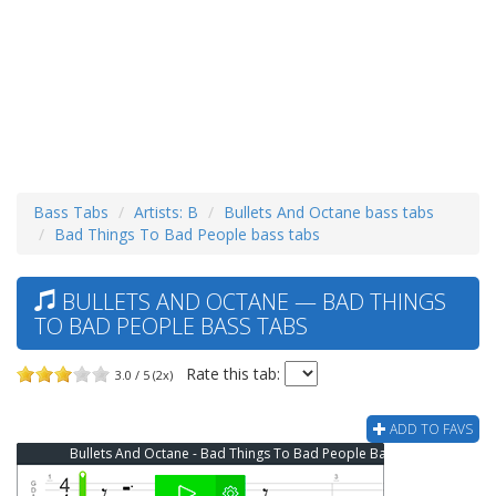
Bass Tabs
Artists: B
Bullets And Octane bass tabs
Bad Things To Bad People bass tabs
BULLETS AND OCTANE — BAD THINGS
TO BAD PEOPLE BASS TABS
Rate this tab:
3.0 / 5 (2x)
ADD TO FAVS
Bullets And Octane - Bad Things To Bad People Bass Tab