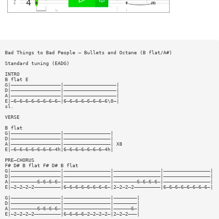
Bad Things to Bad People — Bullets and Octane (B flat/A#)
Standard tuning (EADG)
INTRO
B flat E
G|—————————————————|——————————————————|
D|—————————————————|——————————————————|
A|—————————————————|——————————————————|
E|—6—6—6—6—6—6—6—6—|6—6—6—6—6—6—6—6\0—|
sl.
VERSE
B flat
G|—————————————————|————————————————|
D|—————————————————|————————————————|
A|—————————————————|————————————————| X8
E|—6—6—6—6—6—6—6—4h|6—6—6—6—6—6—6—4h|
PRE—CHORUS
F# D# B flat F# D# B flat
G|—————————————————|————————————————|————————————————|————————————————|
D|—————————————————|————————————————|————————————————|————————————————|
A|—————————6—6—6—6—|————————————————|————————6—6—6—6—|————————————————|
E|—2—2—2—2—————————|6—6—6—6—6—6—6—6—|2—2—2—2—————————|6—6—6—6—6—6—6—6—|
G|—————————————————|————————————————|————————|
D|—————————————————|————————————————|————————|
A|—————————6—6—6—6—|————————————————|——————6—|
E|—2—2—2—2—————————|6—6—6—6—2—2—2—2—|2—2—2———|