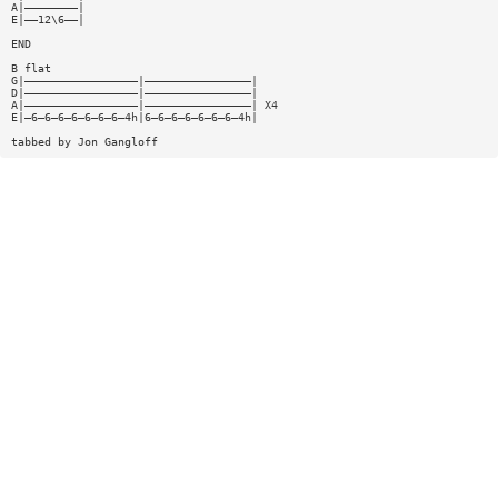
A|————————|
E|——12\6——|
END
B flat
G|—————————————————|————————————————|
D|—————————————————|————————————————|
A|—————————————————|————————————————| X4
E|—6—6—6—6—6—6—6—4h|6—6—6—6—6—6—6—4h|
tabbed by Jon Gangloff