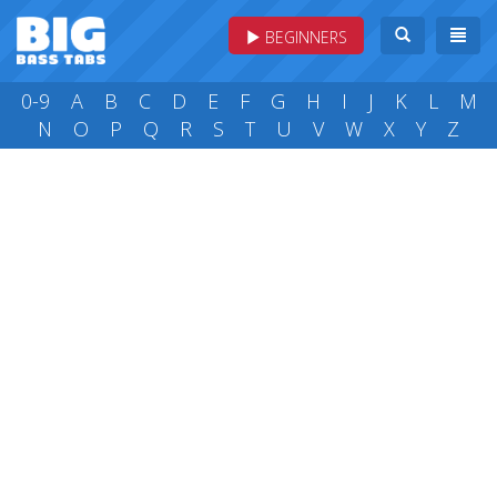
BEGINNERS
0-9
A
B
C
D
E
F
G
H
I
J
K
L
M
N
O
P
Q
R
S
T
U
V
W
X
Y
Z