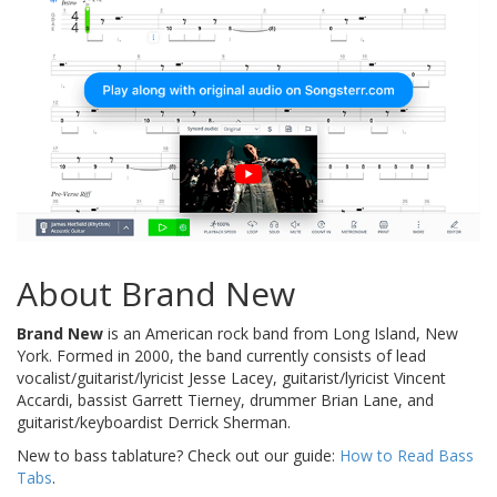
About Brand New
Brand New
is an American rock band from Long Island, New
York. Formed in 2000, the band currently consists of lead
vocalist/guitarist/lyricist Jesse Lacey, guitarist/lyricist Vincent
Accardi, bassist Garrett Tierney, drummer Brian Lane, and
guitarist/keyboardist Derrick Sherman.
New to bass tablature? Check out our guide:
How to Read Bass
Tabs
.