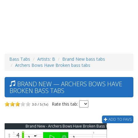
Bass Tabs
Artists: B
Brand New bass tabs
Archers Bows Have Broken bass tabs
BRAND NEW — ARCHERS BOWS HAVE
BROKEN BASS TABS
Rate this tab:
3.0 / 5 (1x)
ADD TO FAVS
Brand New - Archers Bows Have Broken Bass Tab