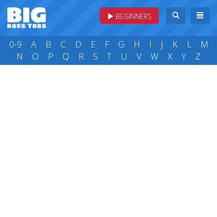
BEGINNERS
0-9
A
B
C
D
E
F
G
H
I
J
K
L
M
N
O
P
Q
R
S
T
U
V
W
X
Y
Z