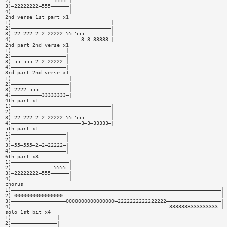
2)——————————————5555—|
3)—22222222—555——————|
4)———————————————————|
2nd verse 1st part x1
1)—————————————————————————————————|
2)—————————————————————————————————|
3)—22—222—2—2—22222—55—555—————————|
4)———————————————————————3—3—33333—|
2nd part 2nd verse x1
1)——————————————————|
2)——————————————————|
3)—55—555—2—2—22222—|
4)——————————————————|
3rd part 2nd verse x1
1)———————————————————|
2)———————————————————|
3)—2222—555——————————|
4)——————————33333333—|
4th part x1
1)—————————————————————————————————|
2)—————————————————————————————————|
3)—22—222—2—2—22222—55—555—————————|
4)———————————————————————3—3—33333—|
5th part x1
1)——————————————————|
2)——————————————————|
3)—55—555—2—2—22222—|
4)——————————————————|
6th part x3
1)———————————————————|
2)——————————————5555—|
3)—22222222—555——————|
4)———————————————————|
chorus
1)—————————————————————————————————————————————————————————————————————|
2)—0000000000000000————————————————————————————————————————————————————|
3)——————————————————0000000000000000—2222222222222222——————————————————|
4)————————————————————————————————————————————————————3333333333333333—|
solo 1st bit x4
1)———————————————|
2)———————————————|