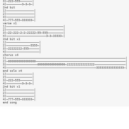
3)—222—555———————|
4)—————————3—3—3—|
2nd bit
1)————————————————|
2)————————————————|
3)————————————————|
4)—777—555—333333—|
verse x1
1)—————————————————————————————————|
2)—————————————————————————————————|
3)—22—222—2—2—22222—55—555—————————|
4)———————————————————————3—3—33333—|
2nd bit x1
1)———————————————————|
2)——————————————5555—|
3)—22222222—555——————|
4)———————————————————|
chorus x4
1)—————————————————————————————————————————————————————————————————————|
2)—0000000000000000————————————————————————————————————————————————————|
3)——————————————————0000000000000000—2222222222222222——————————————————|
4)————————————————————————————————————————————————————3333333333333333—|
end solo x4
1)———————————————|
2)———————————————|
3)—222—555———————|
4)—————————3—3—3—|
2nd bit x1
1)————————————————|
2)————————————————|
3)————————————————|
4)—777—555—333333—|
end song