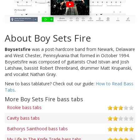
About Boy Sets Fire
Boysetsfire
was a post-hardcore band from Newark, Delaware
and West Chester, Pennsylvania that formed in October 1994.
Boysetsfire was composed of guitarists Chad Istvan and Josh
Latshaw, bassist Robert Ehrenbrand, drummer Matt Krupanski,
and vocalist Nathan Gray.
New to bass tablature? Check out our guide:
How to Read Bass
Tabs
.
More Boy Sets Fire bass tabs
Rookie bass tabs
Cavity bass tabs
Bathorys Sainthood bass tabs
My Life In The Knife Trade bass tabs