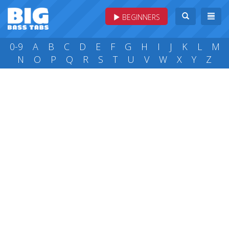
BEGINNERS
0-9
A
B
C
D
E
F
G
H
I
J
K
L
M
N
O
P
Q
R
S
T
U
V
W
X
Y
Z