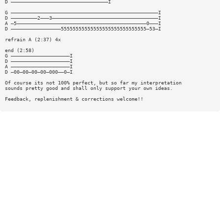
D —————————————————————————————————I
G ——————————————————————————————————————————————————I
D —————————2———3————————————————————————————————————I
A —5————————————————————————————————————————————0———I
D —————————————————55555555555555555555555555555—53—I
refrain A (2:37) 4x
end (2:58)
G ————————————————————I
D ————————————————————I
A ————————————————————I
D —00—00—00—00—000——0—I
Of course its not 100% perfect, but so far my interpretation
sounds pretty good and shall only support your own ideas.
Feedback, replenishment & corrections welcome!!