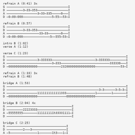
refrain A (0:41) 3x
G ——————————————————————————————————I
D —————————3—33—353—————————————————I
A —————————————————3—33—335—————0———I
D —0—00—000————————————————5—55——53—I
refrain B (0:57)
G ——————————————————————————————————I
D —————————3—33—353—————————————————I
A ——————————————————33—33———————0———I
D —0—00—000———————————————5——555—53—I
intro B (1:02)
verse A (1:12)
verse C (1:23)
G ——————————————————————————————————————————————————————————————————I
D —————————————————3—333333————————————————————————3—333333—————————I
A —————————————————————————3—333———————————————————————————333330———I
D —0000000000000000—————————————2320000000000000000——————————————53—I
refrain A (1:33) 3x
refrain B (1:48)
bridge A (1:53)
G ——————————————————————————————————————————————————————————————————I
D ———————————————————————————————————————————————————3—3——————3—5—3—I
A —————————————————1111111111111333————————————————1————————1———————I
D —0000000000000000————————————————0000000000000000—————————————————I
bridge B (2:04) 4x
G ————————————————————————————————————I
D —————————22223333———————————————————I
A —55555555————————111111111h33331111—I
D ————————————————————————————————————I
bridge C (2:25)
G —————————————————————————————————I
D —————————2———3———————————————————I
A —5———————————————1———————1h3———1—I