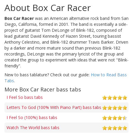
About Box Car Racer
Box Car Racer
was an American alternative rock band from San
Diego, California, formed in 2001. The band is essentially a side-
project of guitarist Tom DeLonge of Blink-182, composed of
lead guitarist David Kennedy of Hazen Street, touring bassist
Anthony Celestino, and Blink-182 drummer Travis Barker. Driven
by a darker and more mature sound than previous Blink-182
recordings, DeLonge was the primary lyricist of the group and
created the group to experiment with ideas that were not "Blink-
friendly".
New to bass tablature? Check out our guide:
How to Read Bass
Tabs
.
More Box Car Racer bass tabs
I Feel So bass tabs
Letters To God (100% With Piano Part) bass tabs
I Feel So (100%) bass tabs
Watch The World bass tabs