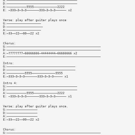
G:———————————————————————————————————————
D:———————————————————————————————————————
A:———————————5555—————————————2222
E: —333—3—3—3———————333—3—3—3—————— x2
Verse: play after guitar plays once
G:———————————————————
D:————————————————————
A:———————————————————
E:—33——22——00——22 x2
Chorus:
G:————————————————————————————————————————————————————
D:————————————————————————————————————————————————————
A:—77777777—66666666—44444444—66666666 x2
E:————————————————————————————————————————————————————
Intro:
G:——————————————————————————————————————
D:——————————————————————————————————————
A:——————————5555—————————————5555
E:—333—3—3—3———————333—3—3—3————— x1
Intro 4:
G:———————————————————————————————————————
D:———————————————————————————————————————
A:———————————5555—————————————2222
E: —333—3—3—3———————333—3—3—3—————— x1
Verse: play after guitar plays once.
G:—————————————————
D:—————————————————
A:—————————————————
E:—33——22——00——22 x2
Chorus:
G:————————————————————————————————————————————————————