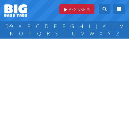
BEGINNERS
0-9
A
B
C
D
E
F
G
H
I
J
K
L
M
N
O
P
Q
R
S
T
U
V
W
X
Y
Z