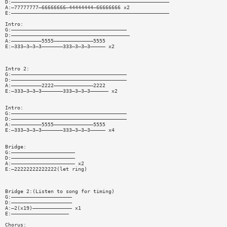
D:————————————————————————————————————————————————————
A:—77777777—66666666—44444444—66666666 x2
E:————————————————————————————————————————————————————
Intro:
G:——————————————————————————————————————
D:———————————————————————————————————————
A:——————————5555—————————————5555
E:—333—3—3—3———————333—3—3—3————— x2
Intro 2:
G:——————————————————————————————————————
D:——————————————————————————————————————
A:——————————2222—————————————2222
E:—333—3—3—3———————333—3—3—3—————— x2
Intro:
G:——————————————————————————————————————
D:——————————————————————————————————————
A:——————————5555—————————————5555
E:—333—3—3—3———————333—3—3—3————— x4
Bridge:
G:—————————————————————
D:—————————————————————
A:————————————————————— x2
E:—22222222222222(let ring)
Bridge 2:(Listen to song for timing)
G:————————————————————
D:————————————————————
A:—2(x19)————————————— x1
E:———————————————————
Chorus: