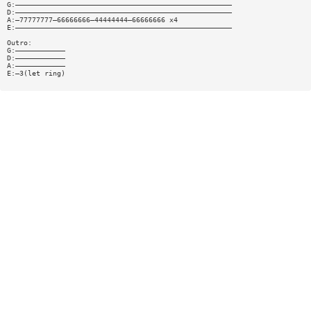
G:————————————————————————————————————————————————————
D:————————————————————————————————————————————————————
A:—77777777—66666666—44444444—66666666 x4
E:————————————————————————————————————————————————————
Outro:
G:————————————
D:————————————
A:————————————
E:—3(let ring)