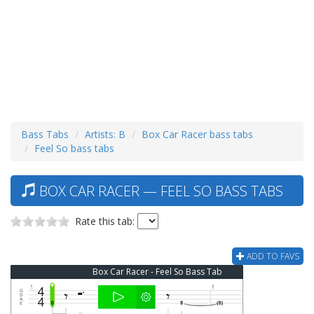
Bass Tabs
Artists: B
Box Car Racer bass tabs
Feel So bass tabs
BOX CAR RACER — FEEL SO BASS TABS
Rate this tab:
ADD TO FAVS
Box Car Racer - Feel So Bass Tab