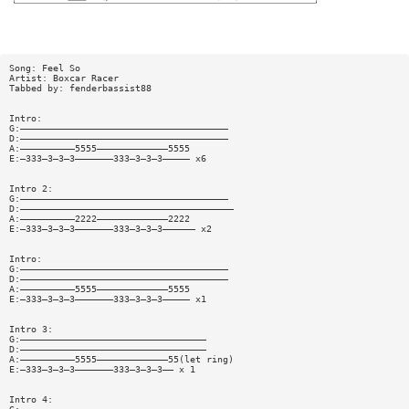
Song: Feel So
Artist: Boxcar Racer
Tabbed by: fenderbassist88
Intro:
G:——————————————————————————————————————
D:——————————————————————————————————————
A:——————————5555—————————————5555
E:—333—3—3—3———————333—3—3—3————— x6
Intro 2:
G:——————————————————————————————————————
D:———————————————————————————————————————
A:——————————2222—————————————2222
E:—333—3—3—3———————333—3—3—3—————— x2
Intro:
G:——————————————————————————————————————
D:——————————————————————————————————————
A:——————————5555—————————————5555
E:—333—3—3—3———————333—3—3—3————— x1
Intro 3:
G:——————————————————————————————————
D:——————————————————————————————————
A:——————————5555—————————————55(let ring)
E:—333—3—3—3———————333—3—3—3—— x 1
Intro 4: