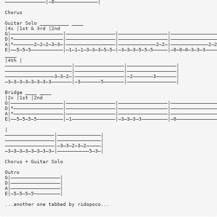
——————————————|—0———————————————|
Chorus
Guitar Solo __________ ____
|4x |1st & 3rd |2nd
G|——————————————————|—————————————————|—————————————————|————————————————
D|*—————————————————|—————————————————|—————————————————|————————————————
A|*———————2—2—2—3—3—|—————————————————|—————————————2—2—|—————————————2—2
E|——5—5—5———————————|—1—1—1—3—3—3—5—5—|—3—3—3—5—5—5—————|—0—0—0—3—3—3————
____
|4th |
———————————————————————|—————————————————|—————————————————|
———————————————————————|—————————————————|—————————————————|
—————————————————3—3—2—|—————————————————|—2———————3———————|
—3—3—3—3—3—3—3—3———————|—3———————5———————|—————————————————|
Bridge ____ ____
|2x |1st |2nd
G|——————————————————|—————————————————|—————————————————|————————————————
D|*—————————————————|—————————————————|—————————————————|————————————————
A|*—————————————————|—————————————————|—————————————————|————————————————
E|——5—5—5—5—————————|—1———————————————|—3—3—3—3—————————|—0——————————————
|
—————————————————|———————————————|
—————————————————|———————————————|
—————————————————|—3—3—2—3—2—————|
—3—3—3—3—3—3—3—3—|———————————5—3—|
Chorus + Guitar Solo
Outro
G|—————————————————|
D|—————————————————|
A|—————————————————|
E|—5—5—5—5~————————|
...another one tabbed by ridopoco...