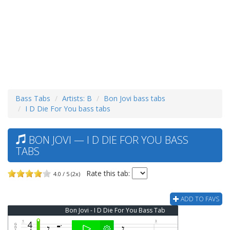
Bass Tabs
Artists: B
Bon Jovi bass tabs
I D Die For You bass tabs
BON JOVI — I D DIE FOR YOU BASS
TABS
Rate this tab:
4.0 / 5 (2x)
ADD TO FAVS
Bon Jovi - I D Die For You Bass Tab