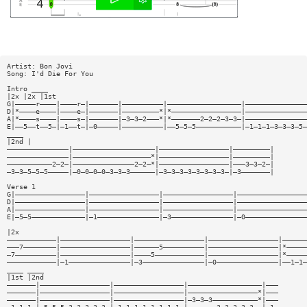
Artist: Bon Jovi
Song: I'd Die For You
Intro ____
|2x |2x |1st
G|—————r————|————r—|———————|——————————|——————————————————|———————————————
D|*————e————|————e—|———————|—————————*|*—————————————————|———————————————
A|*————s————|————s—|———————|—3—3—2———*|*———————2—2—2—3—3—|———————————————
E|——5——t——5—|—1——t—|—0—————|——————————|——5—5—5———————————|—1—1—1—3—3—3—5—
____
|2nd |
———————————————|————————————————————|—————————————————|—————————|
———————————————|———————————————————*|—————————————————|—————————|
———————————2—2—|———————————————2—2—*|—————————————————|———3—3—2—|
—3—3—5—5—5—————|—0—0—0—0—3—3—3——————|—3—3—3—3—3—3—3—3—|—3———————|
Verse 1
G|—————————————————|—————————————————|—————————————————|—————————————————
D|—————————————————|—————————————————|—————————————————|—————————————————
A|—————————————————|—————————————————|—————————————————|—————————————————
E|—5—5—————————————|—1———————————————|—3———————————————|—0———————————————
|2x
————————————|—————————————————|—————————————————|—————————————————|——————
———7————————|—————————————————|——————5——————————|—————————————————|*—————
—7——————————|—————————————————|————5————————————|—————————————————|*—————
————————————|—1———————————————|—3———————————————|—0———————————————|——1—1—
____ ____
|1st |2nd
———————|—————————————————|—————————————————|——————————————————|———
———————|—————————————————|—————————————————|—————————————————*|———
———————|—————————————————|—————————————————|—3—3—3———————————*|———