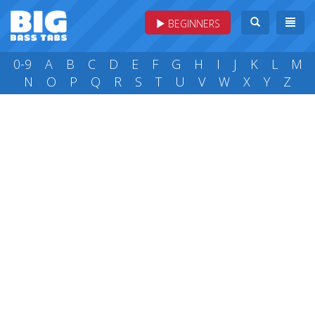
BEGINNERS
0-9
A
B
C
D
E
F
G
H
I
J
K
L
M
N
O
P
Q
R
S
T
U
V
W
X
Y
Z