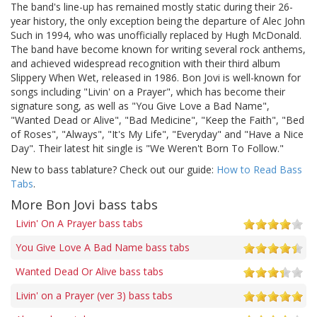
The band's line-up has remained mostly static during their 26-
year history, the only exception being the departure of Alec John
Such in 1994, who was unofficially replaced by Hugh McDonald.
The band have become known for writing several rock anthems,
and achieved widespread recognition with their third album
Slippery When Wet, released in 1986. Bon Jovi is well-known for
songs including "Livin' on a Prayer", which has become their
signature song, as well as "You Give Love a Bad Name",
"Wanted Dead or Alive", "Bad Medicine", "Keep the Faith", "Bed
of Roses", "Always", "It's My Life", "Everyday" and "Have a Nice
Day". Their latest hit single is "We Weren't Born To Follow."
New to bass tablature? Check out our guide:
How to Read Bass
Tabs
.
More Bon Jovi bass tabs
Livin' On A Prayer bass tabs
You Give Love A Bad Name bass tabs
Wanted Dead Or Alive bass tabs
Livin' on a Prayer (ver 3) bass tabs