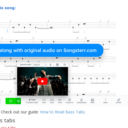
his song:
 Check out our guide:
How to Read Bass Tabs
.
s tabs
bass tabs