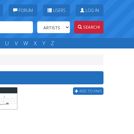
FORUM
USERS
LOG IN
SEARCH!
U
V
W
X
Y
Z
ADD TO FAVS