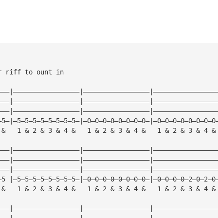
r riff to ount in
———|—————————————————|—————————————————|————————————————
———|—————————————————|—————————————————|————————————————
———|—————————————————|—————————————————|————————————————
—5—|—5—5—5—5—5—5—5—5—|—0—0—0—0—0—0—0—0—|—0—0—0—0—0—0—0—0
 &   1 & 2 & 3 & 4 &   1 & 2 & 3 & 4 &   1 & 2 & 3 & 4 &
———|—————————————————|—————————————————|————————————————
———|—————————————————|—————————————————|————————————————
———|—————————————————|—————————————————|————————————————
—5 |—5—5—5—5—5—5—5—5—|—0—0—0—0—0—0—0—0—|—0—0—0—0—2—0—2—0
 &   1 & 2 & 3 & 4 &   1 & 2 & 3 & 4 &   1 & 2 & 3 & 4 &
———|—————————————————|—————————————————|————————————————
———|—————————————————|—————————————————|————————————————