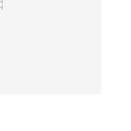
—|
—|