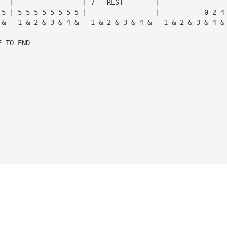
———|—————————————————|—7———REST————————|————————————————
—5—|—5—5—5—5—5—5—5—5—|—————————————————|———————————0—2—4
 &   1 & 2 & 3 & 4 &   1 & 2 & 3 & 4 &   1 & 2 & 3 & 4 &
E TO END