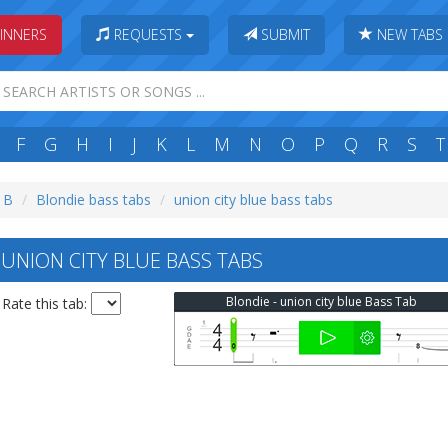
INNERS
REQUESTS
SUBMIT
NEW TABS
F
G
H
I
J
K
L
M
N
O
P
Q
R
S
T
: B
Blondie bass tabs
union city blue bass tabs
UNION CITY BLUE BASS TABS
Blondie - union city blue Bass Tab
Rate this tab: