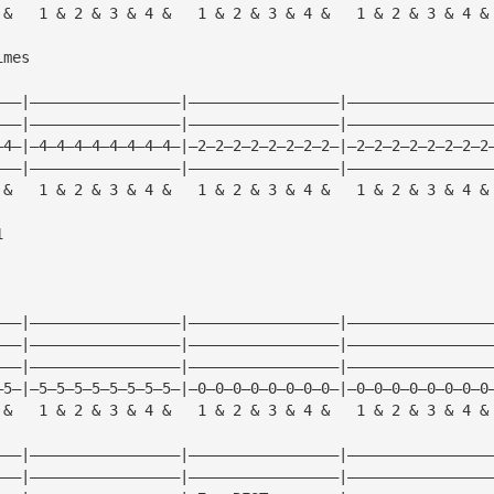
 &   1 & 2 & 3 & 4 &   1 & 2 & 3 & 4 &   1 & 2 & 3 & 4 &
imes
———|—————————————————|—————————————————|————————————————
———|—————————————————|—————————————————|————————————————
—4—|—4—4—4—4—4—4—4—4—|—2—2—2—2—2—2—2—2—|—2—2—2—2—2—2—2—2
———|—————————————————|—————————————————|————————————————
 &   1 & 2 & 3 & 4 &   1 & 2 & 3 & 4 &   1 & 2 & 3 & 4 &
1
———|—————————————————|—————————————————|————————————————
———|—————————————————|—————————————————|————————————————
———|—————————————————|—————————————————|————————————————
—5—|—5—5—5—5—5—5—5—5—|—0—0—0—0—0—0—0—0—|—0—0—0—0—0—0—0—0
 &   1 & 2 & 3 & 4 &   1 & 2 & 3 & 4 &   1 & 2 & 3 & 4 &
———|—————————————————|—————————————————|————————————————
———|—————————————————|—————————————————|————————————————