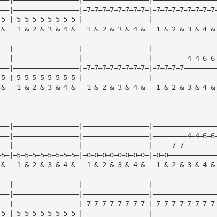
———|—————————————————|—7—7—7—7—7—7—7—7—|—7—7—7—7—7—7—7—7
—5—|—5—5—5—5—5—5—5—5—|—————————————————|————————————————
 &   1 & 2 & 3 & 4 &   1 & 2 & 3 & 4 &   1 & 2 & 3 & 4 &
———|—————————————————|—————————————————|————————————————
———|—————————————————|—————————————————|—————————4—4—6—6
———|—————————————————|—7—7—7—7—7—7—7—7—|—7—7—7—7————————
—5—|—5—5—5—5—5—5—5—5—|—————————————————|————————————————
 &   1 & 2 & 3 & 4 &   1 & 2 & 3 & 4 &   1 & 2 & 3 & 4 &
———|—————————————————|—————————————————|————————————————
———|—————————————————|—————————————————|—————————4—4—6—6
———|—————————————————|—————————————————|—————7—7————————
—5—|—5—5—5—5—5—5—5—5—|—0—0—0—0—0—0—0—0—|—0—0————————————
 &   1 & 2 & 3 & 4 &   1 & 2 & 3 & 4 &   1 & 2 & 3 & 4 &
———|—————————————————|—————————————————|————————————————
———|—————————————————|—————————————————|————————————————
———|—————————————————|—7—7—7—7—7—7—7—7—|—7—7—7—7—7—7—7—7
—5—|—5—5—5—5—5—5—5—5—|—————————————————|————————————————