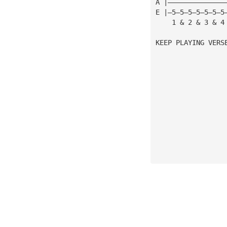
A |——————————————
E |—5—5—5—5—5—5—5
    1 & 2 & 3 & 4
KEEP PLAYING VERS