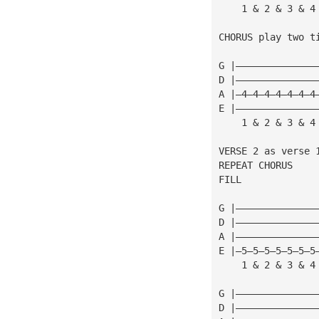
    1 & 2 & 3 & 4
CHORUS play two t
G |——————————————
D |——————————————
A |—4—4—4—4—4—4—4
E |——————————————
    1 & 2 & 3 & 4
VERSE 2 as verse 
REPEAT CHORUS
FILL
G |——————————————
D |——————————————
A |——————————————
E |—5—5—5—5—5—5—5
    1 & 2 & 3 & 4
G |——————————————
D |——————————————