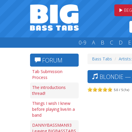
BEG
0-9
A
B
C
D
E
Bass Tabs
Artists
FORUM
Tab Submission
BLONDIE — 
Process
The introductions
5.0 / 5 (1x)
thread!
Things I wish I knew
before playing live/in a
band
DANNYBASSMAN93
Leaving BIGBASSTABS