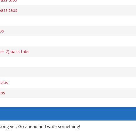
ass tabs
abs
er 2) bass tabs
 tabs
abs
song yet. Go ahead and write something!