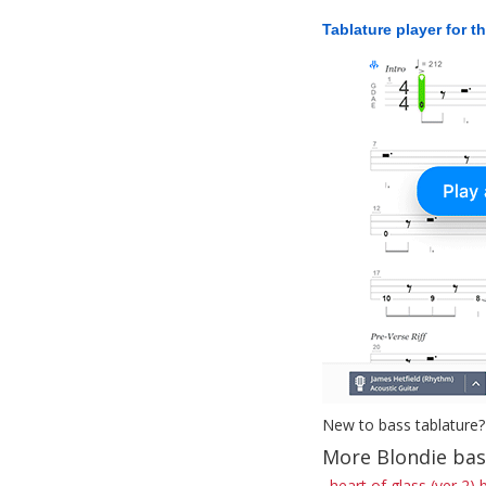
Tablature player for t
New to bass tablature?
More Blondie bas
heart of glass (ver 2) 