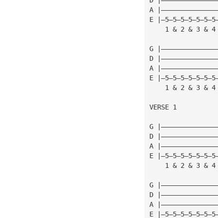
A |——————————————
E |—5—5—5—5—5—5—5
    1 & 2 & 3 & 4
G |——————————————
D |——————————————
A |——————————————
E |—5—5—5—5—5—5—5
    1 & 2 & 3 & 4
VERSE 1
G |——————————————
D |——————————————
A |——————————————
E |—5—5—5—5—5—5—5
    1 & 2 & 3 & 4
G |——————————————
D |——————————————
A |——————————————
E |—5—5—5—5—5—5—5