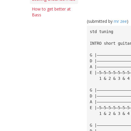
How to get better at
Bass
(submitted by
mr zee
)
std tuning
INTRO short guita
G |——————————————
D |——————————————
A |——————————————
E |—5—5—5—5—5—5—5
    1 & 2 & 3 & 4
G |——————————————
D |——————————————
A |——————————————
E |—5—5—5—5—5—5—5
    1 & 2 & 3 & 4
G |——————————————
D |——————————————