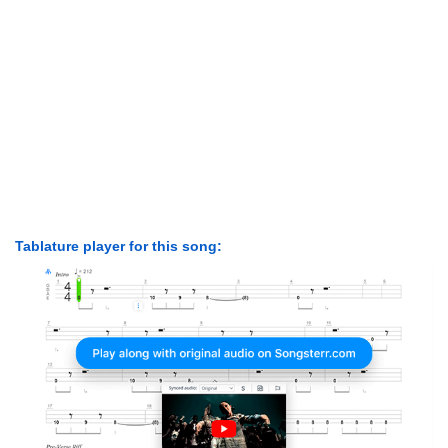
Tablature player for this song: