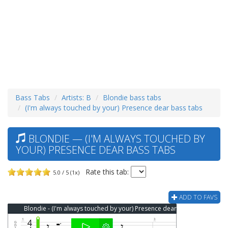
Bass Tabs
Artists: B
Blondie bass tabs
(I'm always touched by your) Presence dear bass tabs
BLONDIE — (I'M ALWAYS TOUCHED BY
YOUR) PRESENCE DEAR BASS TABS
Rate this tab:
5.0 / 5 (1x)
ADD TO FAVS
Blondie - (I'm always touched by your) Presence dear Bass Tab