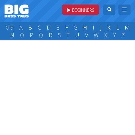
BEGINNERS
0-9
A
B
C
D
E
F
G
H
I
J
K
L
M
N
O
P
Q
R
S
T
U
V
W
X
Y
Z