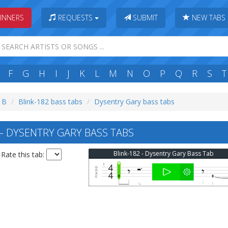
INNERS
REQUESTS
SUBMIT
NEW TABS
F
G
H
I
J
K
L
M
N
O
P
Q
R
S
T
: B
Blink-182 bass tabs
Dysentry Gary bass tabs
— DYSENTRY GARY BASS TABS
Blink-182 - Dysentry Gary Bass Tab
Rate this tab: