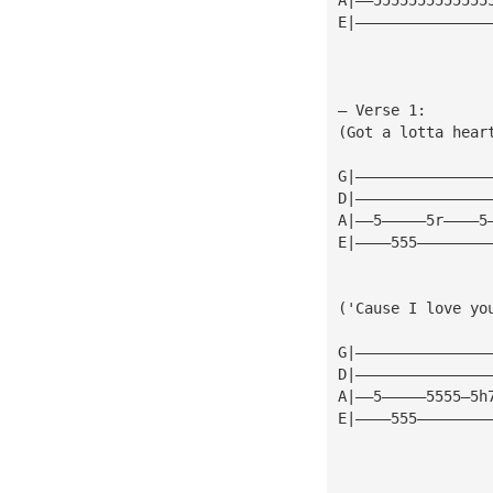
E|———————————————
— Verse 1:
(Got a lotta hear
G|———————————————
D|———————————————
A|——5—————5r————5
E|————555————————
('Cause I love yo
G|———————————————
D|———————————————
A|——5—————5555—5h
E|————555————————