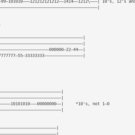
—99—101010———121212121212——1414——1212\———| 10's, 12's an
—————————————————————————————————————————|
)
———————————————————————————————————|
———————————————————————————————————|
—————————————————————000000—22—44——| 
7777777—55—33333333————————————————|
——————————————————————————|
——————————————————————————|
—————10101010———00000000——|     *10's, not 1—0
——————————————————————————|
————————————————————————|
————————————————————————|