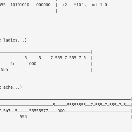
555——10101010———000000——|  x2   *10's, not 1—0
————————————————————————|
e ladies...)
———————————————————————————————————————|
———————————5—————5————7—555—7—555—7—5——|
—————5r——————000———————————————————————|  
—555———————————————————————————————————|
t ache...)
————————————————————————————————————————————————————————
———————————————————————5—————55555555——7—555—7—555—7—5——
7—5h7——5—————55555577————000————————————————————————————
—————————555————————————————————————————————————————————