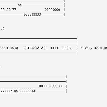
——————————55——————————————————————|
555—99—77———————————————00000000——|  
—————————————033333333————————————|
..)
—————————————————————————————————————————|
—————————————————————————————————————————|
—99—101010———121212121212——1414——1212\———| *10's, 12's a
—————————————————————————————————————————|
)
———————————————————————————————————|
———————————————————————————————————|
—————————————————————000000—22—44——| 
7777777—55—33333333————————————————|