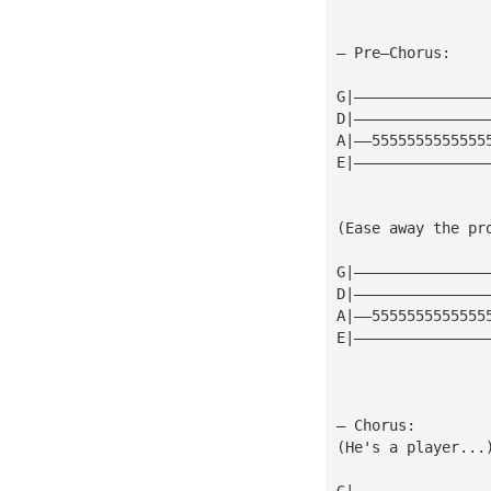
— Pre—Chorus:
G|———————————————
D|———————————————
A|——5555555555555
E|———————————————
(Ease away the pr
G|———————————————
D|———————————————
A|——5555555555555
E|———————————————
— Chorus:
(He's a player...
G|———————————————