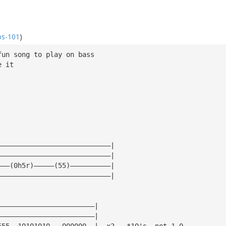
bs-101
)
fun song to play on bass
e it
————————————————————————————|
————————————————————————————|
———(0h5r)—————(55)——————————| 
————————————————————————————|
————————————————————————|
————————————————————————|
555——10101010———000000——|  x2   *10's, not 1—0