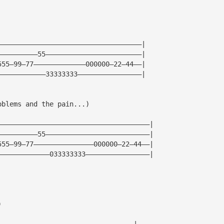
————————————————————————————————————|
——————————55————————————————————————|
555—99—77—————————————000000—22—44——|  
————————————33333333————————————————|
oblems and the pain...)
——————————————————————————————————————|
——————————55——————————————————————————|
555—99—77———————————————000000—22—44——|  
—————————————033333333————————————————|
)
——————————————————————————————————|