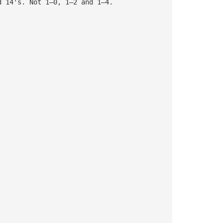
d 14's. Not 1—0, 1—2 and 1—4.