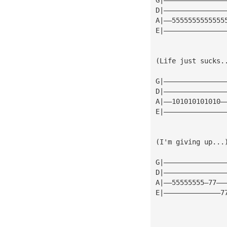
D|———————————————
A|——5555555555555
E|———————————————
(Life just sucks.
G|———————————————
D|———————————————
A|——101010101010—
E|———————————————
(I'm giving up...
G|———————————————
D|———————————————
A|——55555555—77——
E|——————————————7