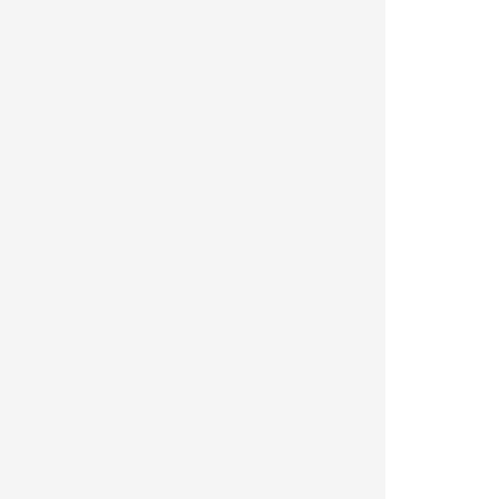
|
|
|  
|