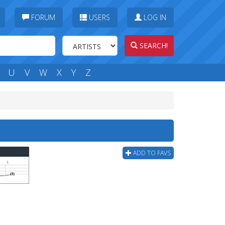
FORUM
USERS
LOG IN
SEARCH!
U
V
W
X
Y
Z
ADD TO FAVS