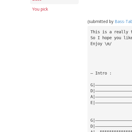
You pick
(submitted by
Bass-Ta
This is a really 
So I hope you lik
Enjoy \m/
— Intro :
G|———————————————
D|———————————————
A|———————————————
E|———————————————
G|———————————————
D|———————————————
A|——5555555555555