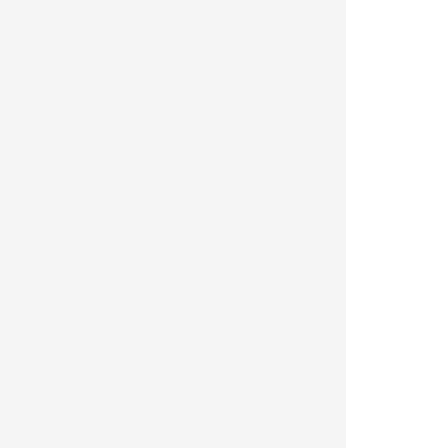
|
|
|  
|