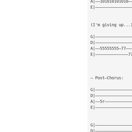
A|——101010101010—
E|———————————————
(I'm giving up...
G|———————————————
D|———————————————
A|——55555555—77——
E|——————————————7
— Post—Chorus:
G|———————————————
D|———————————————
A|——5r———————————
E|———————————————
G|———————————————
D|———————————————