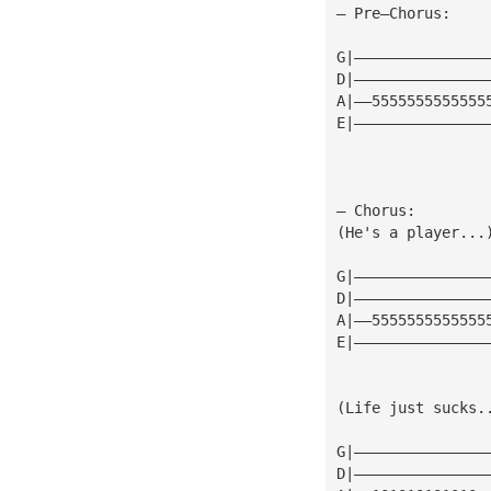
— Pre—Chorus:
G|———————————————
D|———————————————
A|——5555555555555
E|———————————————
— Chorus:
(He's a player...
G|———————————————
D|———————————————
A|——5555555555555
E|———————————————
(Life just sucks.
G|———————————————
D|———————————————