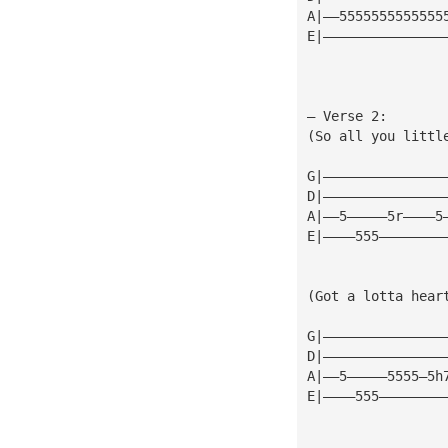
A|——5555555555555
E|———————————————
— Verse 2:
(So all you littl
G|———————————————
D|———————————————
A|——5—————5r————5
E|————555————————
(Got a lotta hear
G|———————————————
D|———————————————
A|——5—————5555—5h
E|————555————————