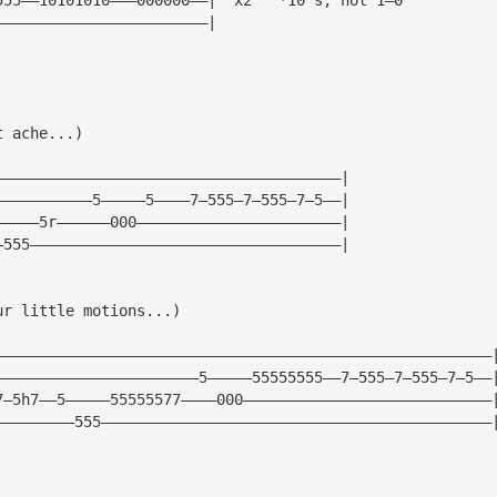
————————————————————————|
t ache...)
———————————————————————————————————————|
———————————5—————5————7—555—7—555—7—5——|
—————5r——————000———————————————————————|  
—555———————————————————————————————————|
ur little motions...)
————————————————————————————————————————————————————————
———————————————————————5—————55555555——7—555—7—555—7—5——
7—5h7——5—————55555577————000————————————————————————————
—————————555————————————————————————————————————————————