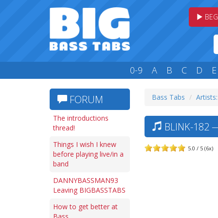
BEG
0-9
A
B
C
D
E
Bass Tabs
Artists
FORUM
The introductions
BLINK-182 
thread!
Things I wish I knew
5.0 / 5 (6x)
before playing live/in a
band
DANNYBASSMAN93
Leaving BIGBASSTABS
How to get better at
Bass