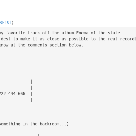
bs-101
)
my favorite track off the album Enema of the state
rdest to make it as close as possible to the real record
know at the comments section below.
—————————————|
—————————————|
222—444—666——|
—————————————|
something in the backroom...)
————————————————|