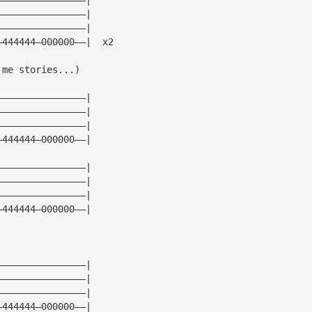
————————————————|
————————————————|
—444444—000000——|  x2
 me stories...)
————————————————|
————————————————|
————————————————|
—444444—000000——|
————————————————|
————————————————|
————————————————|
—444444—000000——|
————————————————|
————————————————|
————————————————|
—444444—000000——| 