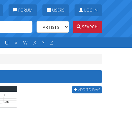
FORUM
USERS
LOG IN
SEARCH!
U
V
W
X
Y
Z
ADD TO FAVS