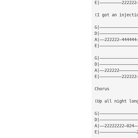
E|—————————222222
(I got an injecti
G|———————————————
D|———————————————
A|——222222—444444
E|———————————————
G|———————————————
D|———————————————
A|——222222———————
E|—————————222222
Chorus
(Up all night lon
G|———————————————
D|———————————————
A|——22222222—024—
E|———————————————