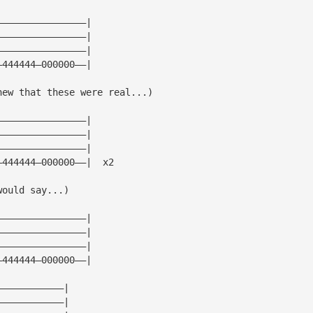
————————————————|
————————————————|
————————————————|
—444444—000000——| 
new that these were real...)
————————————————|
————————————————|
————————————————|
—444444—000000——|  x2
would say...)
————————————————|
————————————————|
————————————————|
—444444—000000——|
————————————|
————————————|