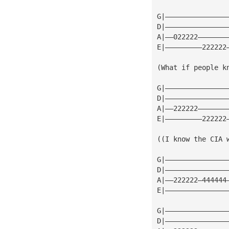
G|———————————————
D|———————————————
A|——022222———————
E|—————————222222
(What if people k
G|———————————————
D|———————————————
A|——222222———————
E|—————————222222
((I know the CIA 
G|———————————————
D|———————————————
A|——222222—444444
E|———————————————
G|———————————————
D|———————————————