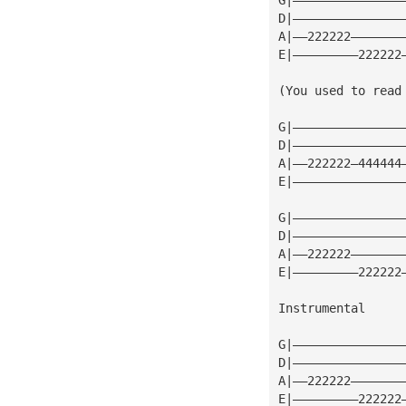
D|———————————————
A|——222222———————
E|—————————222222
(You used to read
G|———————————————
D|———————————————
A|——222222—444444
E|———————————————
G|———————————————
D|———————————————
A|——222222———————
E|—————————222222
Instrumental
G|———————————————
D|———————————————
A|——222222———————
E|—————————222222