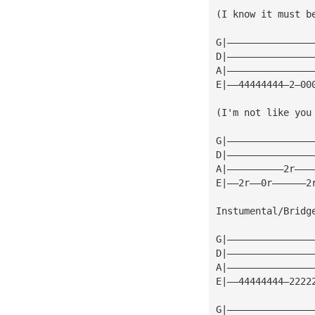
(I know it must b
G|———————————————
D|———————————————
A|———————————————
E|——44444444—2—00
(I'm not like you
G|———————————————
D|———————————————
A|——————————2r———
E|——2r——0r——————2
Instumental/Bridg
G|———————————————
D|———————————————
A|———————————————
E|——44444444—2222
G|———————————————