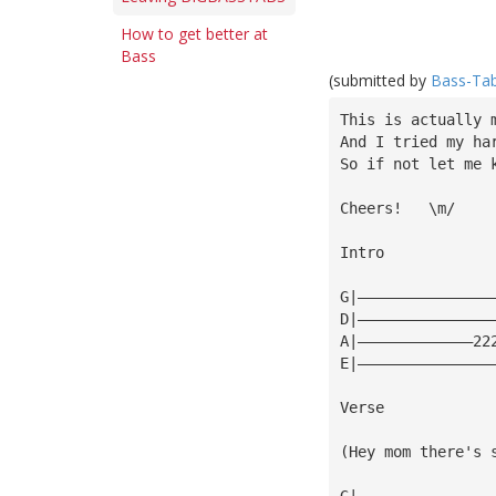
How to get better at
Bass
(submitted by
Bass-Ta
This is actually 
And I tried my ha
So if not let me 
Cheers!   \m/
Intro
G|———————————————
D|———————————————
A|—————————————22
E|———————————————
Verse 
(Hey mom there's 
G|———————————————