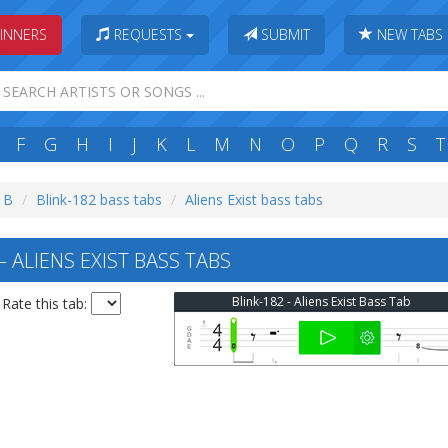
INNERS
REQUESTS
SUBMIT
NEW TABS
F
G
H
I
J
K
L
M
N
O
P
Q
R
S
T
: B
Blink-182 bass tabs
Aliens Exist bass tabs
 ALIENS EXIST BASS TABS
Blink-182 - Aliens Exist Bass Tab
Rate this tab: