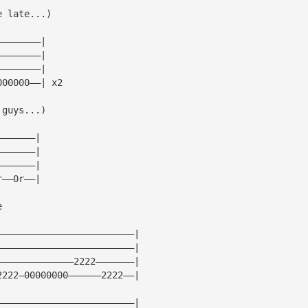
e late...)
————————|
————————|
————————|
000000——| x2
 guys...)
———————|
———————|
———————|
r——0r——|
e
—————————————————————————|
—————————————————————————|
——————————————2222———————|
2222—00000000——————2222——| 
—————————————————————————|