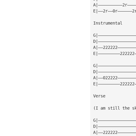
A|——————————2r———
E|——2r——0r——————2
Instrumental
G|———————————————
D|———————————————
A|——222222———————
E|—————————222222
G|———————————————
D|———————————————
A|——022222———————
E|—————————222222
Verse
(I am still the s
G|———————————————
D|———————————————
A|——222222———————