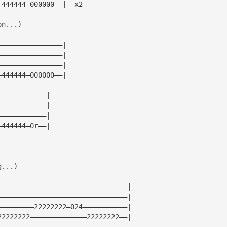
—444444—000000——|  x2
on...)
————————————————|
————————————————|
————————————————|
—444444—000000——|
————————————|
————————————|
————————————|
—444444—0r——|
g...)
————————————————————————————————|
————————————————————————————————|
—————————22222222—024———————————|
22222222——————————————22222222——| 