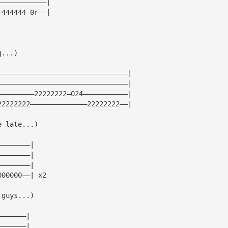
————————————|
—444444—0r——|
g...)
————————————————————————————————|
————————————————————————————————|
—————————22222222—024———————————|
22222222——————————————22222222——| 
e late...)
————————|
————————|
————————|
000000——| x2
 guys...)
———————|
———————|