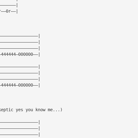
———————|
r——0r——|
————————————————|
————————————————|
————————————————|
—444444—000000——| 
————————————————|
————————————————|
————————————————|
—444444—000000——| 
keptic yes you know me...)
————————————————|
————————————————|
————————————————|