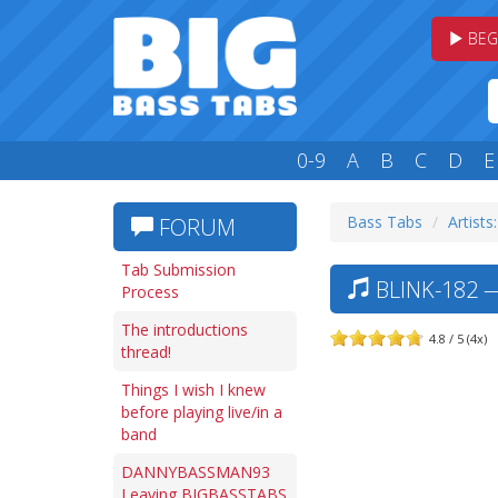
BEG
0-9
A
B
C
D
E
Bass Tabs
Artists
FORUM
Tab Submission
BLINK-182 —
Process
The introductions
4.8 / 5 (4x)
thread!
Things I wish I knew
before playing live/in a
band
DANNYBASSMAN93
Leaving BIGBASSTABS