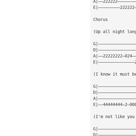
A|——222222———————
E|—————————222222
Chorus
(Up all night lon
G|———————————————
D|———————————————
A|——22222222—024—
E|———————————————
(I know it must b
G|———————————————
D|———————————————
A|———————————————
E|——44444444—2—00
(I'm not like you
G|———————————————
D|———————————————