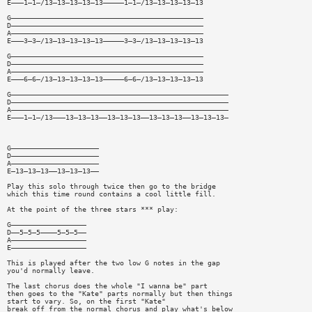
E———1—1—/13—13—13—13—13—————1—1—/13—13—13—13—13
G——————————————————————————————————————————————
D——————————————————————————————————————————————
A——————————————————————————————————————————————
E———3—3—/13—13—13—13—13—————3—3—/13—13—13—13—13
G——————————————————————————————————————————————
D——————————————————————————————————————————————
A——————————————————————————————————————————————
E———6—6—/13—13—13—13—13—————6—6—/13—13—13—13—13
G————————————————————————————————————————————————————
D————————————————————————————————————————————————————
A————————————————————————————————————————————————————
E———1—1—/13———13—13—13——13—13—13——13—13—13——13—13—13—
G—————————————————————
D—————————————————————
A—————————————————————
E—13—13—13——13—13—13——
Play this solo through twice then go to the bridge
which this time round contains a cool little fill.
At the point of the three stars *** play:
G——————————————————
D——5—5—5————5—5—5——
A——————————————————
E——————————————————
This is played after the two low G notes in the gap
you'd normally leave.
The last chorus does the whole "I wanna be" part
then goes to the "Kate" parts normally but then things
start to vary. So, on the first "Kate"
break off from the normal chorus and play what's below