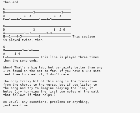
then end.
G———————————————————————————————————
D———————————————3——————————————3————
A——————————3——5————————————3——5—————
E——1———4—5—————————1———4—5——————————
G———————————————————————————————————
D———————————————3——————————3——5—6———
A——————————3——5————————3—4——————————
E——1———4—5—————————6———————————————— This section
is played twice, then
G——————————————————
D—————————3——5—6———
A—————3—4——————————
E—6———————————————— This line is played three times
then the song ends.
Whew! That's a big tab, but certainly better than any
I've found on the net so far. If you have a BF5 site
feel free to steal it, I don't care.
The only tricky bit of this song is the transition
from the chorus to the verse, but if you listen to
the song and try to imagine playing the line, it
helps (try hurrying the first two notes of the walk
that follows if that helps.)
As usual, any questions, problems or anything,
just email me.