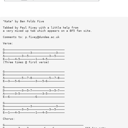
"Kate" by Ben Folds Five
Tabbed by Paul Fivey with a little help from
a very mixed up tab which appears on a BF5 fan site.
Comments to:
p.fivey@dundee.ac.uk
Verse:
G———————————————————————————————————
D———————————————3——————————————3————
A——————————3——5————————————3——5—————
E——1———4—5—————————1———4—5——————————
(Three times @ first verse)
G———————————————————————————————————
D———————————————————————————————————
A——————————5——7—8——————————5——7—8———
E——3———5—6—————————3———5—6——————————
G———————————————————————————————————
D——————————3——5—7——————————3——5—7———
A——————3—5—————————————3—5——————————
E——6———————————————6————————————————
G———————————————————————————————————
D———————————————3——————————————3————
A——————————3——5————————————3——5—————
E——1———4—5—————————1———4—5——————————
Chorus:
G——————————————————————————————————————————————