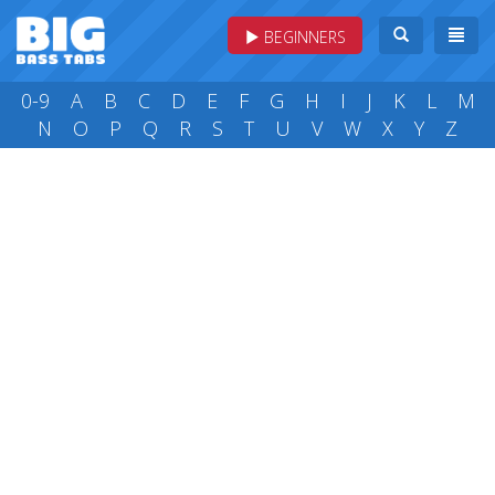
BEGINNERS
0-9
A
B
C
D
E
F
G
H
I
J
K
L
M
N
O
P
Q
R
S
T
U
V
W
X
Y
Z