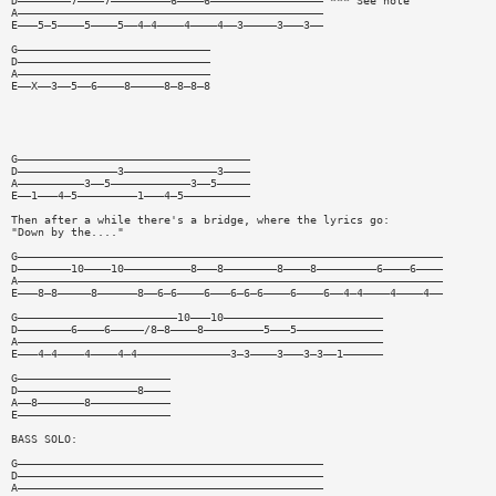
D————————7————7—————————6————6————————————————— *** See note
A——————————————————————————————————————————————
E———5—5————5————5——4—4————4————4——3—————3———3——
G—————————————————————————————
D—————————————————————————————
A—————————————————————————————
E——X——3——5——6————8—————8—8—8—8
G———————————————————————————————————
D———————————————3——————————————3————
A——————————3——5————————————3——5—————
E——1———4—5—————————1———4—5——————————
Then after a while there's a bridge, where the lyrics go:
"Down by the...."
G————————————————————————————————————————————————————————————————
D————————10————10——————————8———8————————8————8—————————6————6————
A————————————————————————————————————————————————————————————————
E———8—8—————8——————8——6—6————6———6—6—6————6————6——4—4————4————4——
G————————————————————————10———10————————————————————————
D————————6————6—————/8—8————8—————————5———5—————————————
A———————————————————————————————————————————————————————
E———4—4————4————4—4——————————————3—3————3———3—3——1——————
G———————————————————————
D——————————————————8————
A——8———————8————————————
E———————————————————————
BASS SOLO:
G——————————————————————————————————————————————
D——————————————————————————————————————————————
A——————————————————————————————————————————————