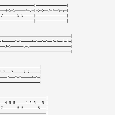
—————————————————|———————————————|
———4—5—5—————4—5—|—5—5——7—7——9—9—|
—7———————5—5—————|———————————————|
—————————————————|———————————————|
———————————————————————————————————|
—3——————5—5—————4—5——5—5——7—7——9—9—|
———3—5——————5—5————————————————————|
———————————————————————————————————|
————————————————————|
7—7———7—————7—7—————|
————7———5—5—————4—5—|
————————————————————|
———————————————————————|
———4—5—5—————4—5—5———5—|
—7———————5—5———————5———|
———————————————————————|