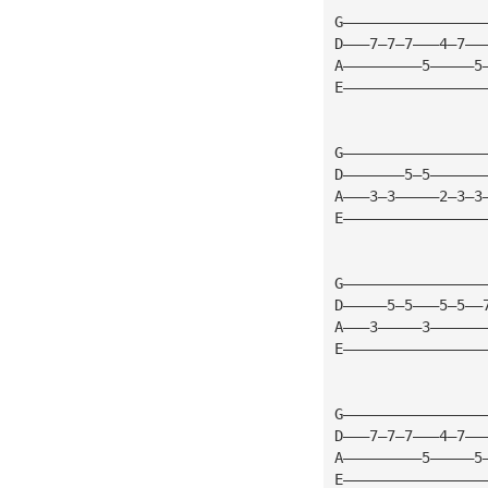
G————————————————
D———7—7—7———4—7——
A—————————5—————5
E————————————————
G————————————————
D———————5—5——————
A———3—3—————2—3—3
E————————————————
G————————————————
D—————5—5———5—5——
A———3—————3——————
E————————————————
G————————————————
D———7—7—7———4—7——
A—————————5—————5
E————————————————