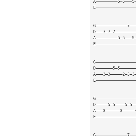
A—————————5—5———5
E————————————————
G—————————————7——
D———7—7—7————————
A—————————5—5———5
E————————————————
G————————————————
D———————5—5——————
A———3—3—————2—3—3
E————————————————
G————————————————
D—————5—5————5—5—
A———3——————3—————
E————————————————
G—————————————7——