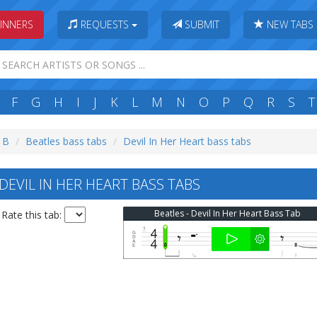
INNERS
REQUESTS
SUBMIT
NEW TABS
F
G
H
I
J
K
L
M
N
O
P
Q
R
S
T
: B
Beatles bass tabs
Devil In Her Heart bass tabs
DEVIL IN HER HEART BASS TABS
Beatles - Devil In Her Heart Bass Tab
Rate this tab: