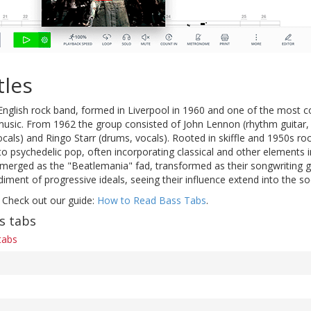
tles
nglish rock band, formed in Liverpool in 1960 and one of the most com
music. From 1962 the group consisted of John Lennon (rhythm guitar, 
vocals) and Ringo Starr (drums, vocals). Rooted in skiffle and 1950s r
to psychedelic pop, often incorporating classical and other elements
 emerged as the "Beatlemania" fad, transformed as their songwriting 
ment of progressive ideals, seeing their influence extend into the soc
 Check out our guide:
How to Read Bass Tabs
.
s tabs
tabs