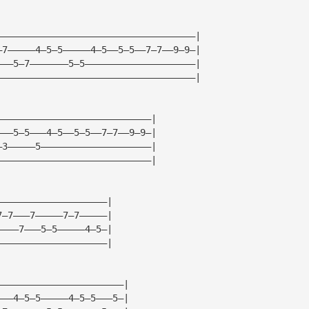
————————————————————————————————————|
—7—————4—5—5—————4—5——5—5——7—7——9—9—|
———5—7———————5—5————————————————————|
————————————————————————————————————|
————————————————————————————|
———5—5———4—5——5—5——7—7——9—9—|
—3—————5————————————————————|
————————————————————————————|
————————————————————|
7—7———7—————7—7—————|
————7———5—5—————4—5—|
————————————————————|
———————————————————————|
———4—5—5—————4—5—5———5—|