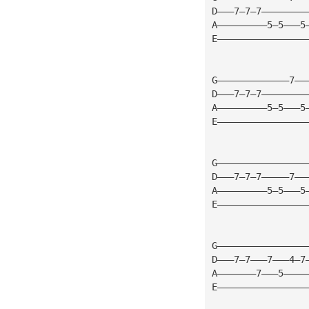
D———7—7—7————————
A—————————5—5———5
E————————————————
G—————————————7——
D———7—7—7————————
A—————————5—5———5
E————————————————
G————————————————
D———7—7—7—————7——
A—————————5—5———5
E————————————————
G————————————————
D———7—7———7———4—7
A———————7———5————
E————————————————