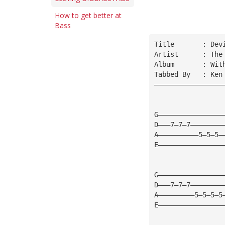
How to get better at
Bass
Title       : Dev
Artist      : The
Album       : Wit
Tabbed By   : Ken
—————————————————
G————————————————
D———7—7—7————————
A——————————5—5—5—
E————————————————
G————————————————
D———7—7—7————————
A—————————5—5—5—5
E————————————————