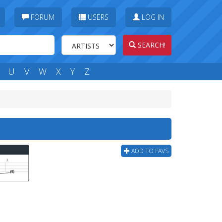
FORUM
USERS
LOG IN
SEARCH!
U
V
W
X
Y
Z
ADD TO FAVS