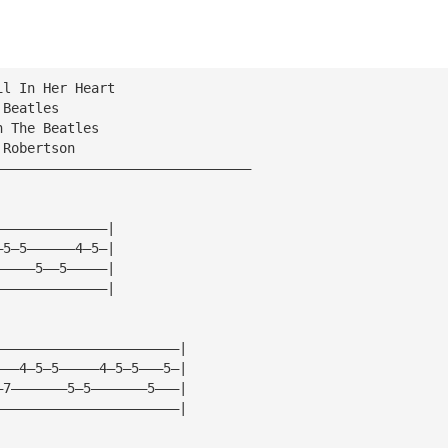
il In Her Heart
 Beatles
h The Beatles
 Robertson
————————————————————————————————
——————————————|
—5—5——————4—5—|
—————5——5—————|
——————————————|
———————————————————————|
———4—5—5—————4—5—5———5—|
—7———————5—5———————5———|
———————————————————————|