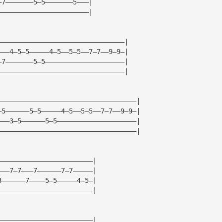
—7———————5—5———————5———|
———————————————————————|
————————————————————————————————|
———4—5—5—————4—5——5—5——7—7——9—9—|
—7———————5—5————————————————————|
————————————————————————————————|
———————————————————————————————————|
—5——————5—5—————4—5——5—5——7—7——9—9—|
———3—5——————5—5————————————————————|
———————————————————————————————————|
————————————————————————|
———7—7———7——————7—7—————|
3——————7————5—5—————4—5—|
————————————————————————|
————————————————————————|