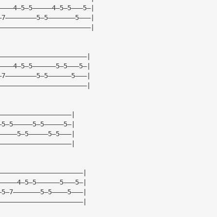
————4—5—5—————4—5—5———5—|
—7————————5—5———————5———|
————————————————————————|
———————————————————————|
————4—5—5——————5—5———5—|
—7————————5—5——————5———|
———————————————————————|
———————————————————|
—5—5—————5—5—————5—|
—————5—5—————5—5———|
———————————————————|
——————————————————————|
—————4—5—5——————5———5—|
—5—7———————5—5————5———|
——————————————————————|