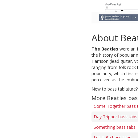
About Bea
The Beatles
were an E
the history of popular 
Harrison (lead guitar, 
ranging from folk rock 
popularity, which first
perceived as the embodi
New to bass tablature?
More Beatles bas
Come Together bass 
Day Tripper bass tabs
Something bass tabs
Let It Be bass tabs