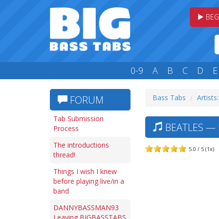
BEG
0-9
A
B
C
D
E
Bass Tabs
Artists
FORUM
Tab Submission
BEATLES — 
Process
The introductions
5.0 / 5 (1x)
thread!
Things I wish I knew
before playing live/in a
band
DANNYBASSMAN93
Leaving BIGBASSTABS