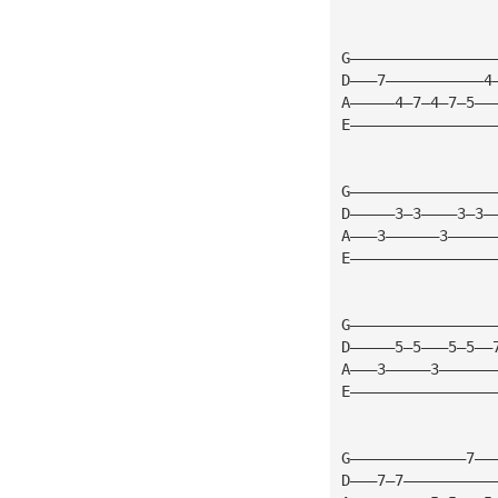
G————————————————
D———7———————————4
A—————4—7—4—7—5——
E————————————————
G————————————————
D—————3—3————3—3—
A———3——————3—————
E————————————————
G————————————————
D—————5—5———5—5——
A———3—————3——————
E————————————————
G—————————————7——
D———7—7——————————