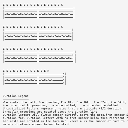
E E E E E E E S S E E E E E E E S S
|———————————————————|————————————————————|
|———————————————————|————————————————————|
|—0—0—0—0—0—0—0—0—0—|—0—0—0—0—0—0—0—7—7——|
|———————————————————|————————————————————|
E E E E E E E S S E E E E E E E S S
|———————————————————|———————————————————|
|———————————————————|———————————————————|
|—7—7—7—7—7—7—7—7—7—|—7—7—7—7—7—7—7—0—0—|
|———————————————————|———————————————————|
E E E E E E E S S E E E E E E E S S
|———————————————————|————————————————————||
|———————————————————|———————————————————o||
|—0—0—0—0—0—0—0—0—0—|—0—0—0—0—0—0—0—0—0—o||
|———————————————————|————————————————————||
E E E E E E E S S E E E E H
|———————————————————|——————————————*|
|———————————————————|——————————————*|
|—0—0—0—0—0—0—0—0—0—|—0—0—0—0——————*|
|———————————————————|——————————————*|
Duration Legend
———————————————
W — whole; H — half; Q — quarter; E — 8th; S — 16th; T — 32nd; X — 64th; 
+ — note tied to previous; . — note dotted; .. — note double dotted
Uncapitalized letters represent notes that are staccato (1/2 duration)
Irregular groupings are notated above the duration line
Duration letters will always appear directly above the note/fret number i
duration for. Duration letters with no fret number below them represent r
bar rests are notated in the form Wxn, where n is the number of bars to r
melody durations appear below the staff