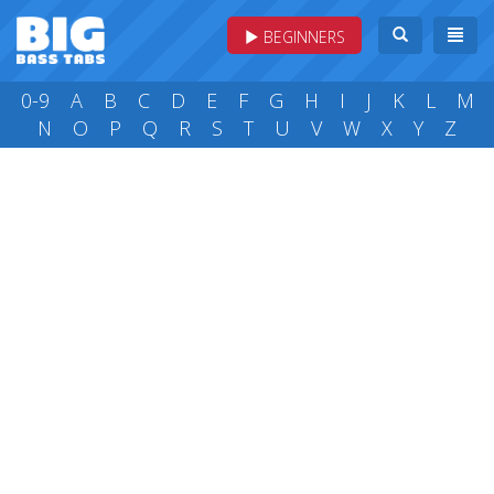
BEGINNERS
0-9
A
B
C
D
E
F
G
H
I
J
K
L
M
N
O
P
Q
R
S
T
U
V
W
X
Y
Z