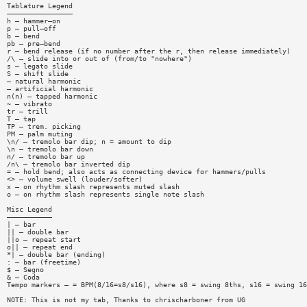
Tablature Legend
————————————————
h — hammer—on
p — pull—off
b — bend
pb — pre—bend
r — bend release (if no number after the r, then release immediately)
/\ — slide into or out of (from/to "nowhere")
s — legato slide
S — shift slide
— natural harmonic
— artificial harmonic
n(n) — tapped harmonic
~ — vibrato
tr — trill
T — tap
TP — trem. picking
PM — palm muting
\n/ — tremolo bar dip; n = amount to dip
\n — tremolo bar down
n/ — tremolo bar up
/n\ — tremolo bar inverted dip
= — hold bend; also acts as connecting device for hammers/pulls
<> — volume swell (louder/softer)
x — on rhythm slash represents muted slash
o — on rhythm slash represents single note slash
Misc Legend
———————————
| — bar
|| — double bar
||o — repeat start
o|| — repeat end
*| — double bar (ending)
: — bar (freetime)
$ — Segno
& — Coda
Tempo markers — = BPM(8/16=s8/s16), where s8 = swing 8ths, s16 = swing 16
NOTE: This is not my tab, Thanks to chrischarboner from UG