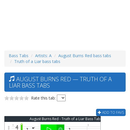
Bass Tabs
Artists: A
August Burns Red bass tabs
Truth of a Liar bass tabs
AUGUST BURNS RED — TRUTH OF A
LIAR BASS TABS
Rate this tab:
ADD TO FAVS
August Burns Red - Truth of a Liar Bass Tab