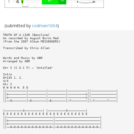
(submitted by
codman1004
)
TRUTH OF A LIAR (Bassline)
As recorded by August Burns Red
(From the 2007 Album MESSENGERS)
Transcribed by Chris Allan
Words and Music by ABR
Arranged by ABR
Gtr I (C G C F) — 'Untitled'
Intro
Q=135 1. 2.
4/4
Gtr I
W W W W H. E E
||———————————|——————————|——————————|———————————||——————————————|
||o——————————|——————————|——————————|——————————o||——————————————|
||o——————————|——————————|——————————|——————————o||——————————————|
||——0————————|—0————————|—8————————|—7—————————||—7———————7————|
|——————————3——————————| |——————————3——————————|
E E E E E E E E E E E E E E E E E E E E E E E E
||——————————————————————————|—————————————————————————|
||o—————————————————————————|—————————————————————————|
||o—————————————————————————|—————————————————————————|
||——0—0—0—0—0—0—0—0—0—0—0—0—|—0—0—0—0—0—0—0—0—0—0—0—0—|