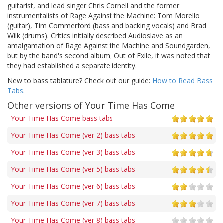
guitarist, and lead singer Chris Cornell and the former
instrumentalists of Rage Against the Machine: Tom Morello
(guitar), Tim Commerford (bass and backing vocals) and Brad
Wilk (drums). Critics initially described Audioslave as an
amalgamation of Rage Against the Machine and Soundgarden,
but by the band's second album, Out of Exile, it was noted that
they had established a separate identity.
New to bass tablature? Check out our guide:
How to Read Bass
Tabs
.
Other versions of Your Time Has Come
Your Time Has Come bass tabs
Your Time Has Come (ver 2) bass tabs
Your Time Has Come (ver 3) bass tabs
Your Time Has Come (ver 5) bass tabs
Your Time Has Come (ver 6) bass tabs
Your Time Has Come (ver 7) bass tabs
Your Time Has Come (ver 8) bass tabs