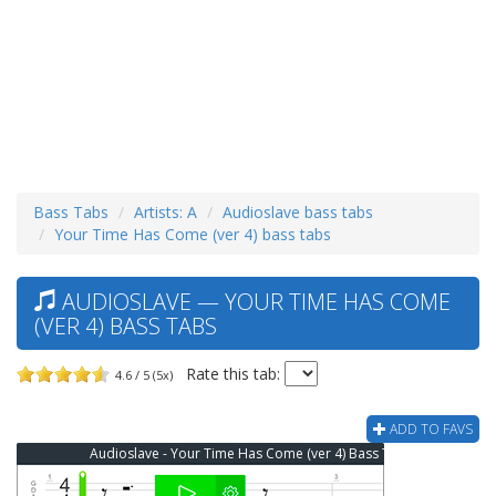
Bass Tabs
Artists: A
Audioslave bass tabs
Your Time Has Come (ver 4) bass tabs
AUDIOSLAVE — YOUR TIME HAS COME
(VER 4) BASS TABS
Rate this tab:
4.6 / 5 (5x)
ADD TO FAVS
Audioslave - Your Time Has Come (ver 4) Bass Tab