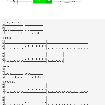
INTRO/VERSE:
G|—————————————|—————————————|
D|—————————————|—————————————|
A|—7—5—————————|—7—5—————————|
E|—————7—5—3—0—|—————7—5—3—5—|
CHORUS 1:
G|—————————————————————————————|—————————————————————————————|
D|—————————————————————————————|—————————————————————————————|
A|——————————————3—5——5——5—5—5—5|—————————————————————————————|
E|3——3——3—3—3—3————————————————|5——5——5—5—5—5—3—0——0——0—0—0—0|
G|—————————————————————————————|———————————|
D|—————————————————————————————|———————————|
A|——————————————3—5——5——5—5—5—5|———————————|
E|3——3——3—3—3—3————————————————|5——5——5—5—3|
VERSE:
G|—————————————|—————————————|
D|—————————————|—————————————|
A|—7—5—————————|—7—5—————————|
E|—————7—5—3—0—|—————7—5—3—5—|
CHORUS 2:
G|—————————————————————————————|—————————————————————————————|
D|—————————————————————————————|—————————————————————————————|
A|——————————————3—5——5——5—5—5—5|—————————————————————————————|
E|3——3——3—3—3—3————————————————|5——5——5—5—5—5—3—0——0——0—0—0—0|
G|—————————————————————————————|—————————————————————————————|
D|—————————————————————————————|—————————————————————————————|
A|——————————————3—5——5——5—5—5—5|—————————————————————————————|