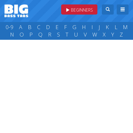
BEGINNERS
0-9
A
B
C
D
E
F
G
H
I
J
K
L
M
N
O
P
Q
R
S
T
U
V
W
X
Y
Z