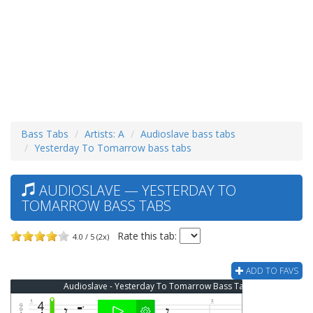
Bass Tabs
Artists: A
Audioslave bass tabs
Yesterday To Tomarrow bass tabs
AUDIOSLAVE — YESTERDAY TO
TOMARROW BASS TABS
Rate this tab:
4.0 / 5 (2x)
ADD TO FAVS
Audioslave - Yesterday To Tomarrow Bass Tab