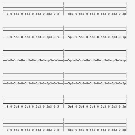
—————————————————————————————————|——————————————————————————————————|
—————————————————————————————————|——————————————————————————————————|
—————————————————————————————————|——————————————————————————————————|
——3—0—5p3—0—5p3—0—5p3—0—5p3—0—5——|——5p3—0—5p3—0—5p3—0—5p3—0—5p3—0—5p|
—————————————————————————————————|——————————————————————————————————|
—————————————————————————————————|——————————————————————————————————|
—————————————————————————————————|——————————————————————————————————|
——3—0—5p3—0—5p3—0—5p3—0—5p3—0—5——|——5p3—0—5p3—0—5p3—0—5p3—0—5p3—0—5p|
—————————————————————————————————|——————————————————————————————————|
—————————————————————————————————|——————————————————————————————————|
—————————————————————————————————|——————————————————————————————————|
——3—0—5p3—0—5p3—0—5p3—0—5p3—0—5——|——5p3—0—5p3—0—5p3—0—5p3—0—5p3—0—5p|
—————————————————————————————————|——————————————————————————————————|
—————————————————————————————————|——————————————————————————————————|
—————————————————————————————————|——————————————————————————————————|
——3—0—5p3—0—5p3—0—5p3—0—5p3—0—5——|——5p3—0—5p3—0—5p3—0—5p3—0—5p3—0—5p|
—————————————————————————————————|——————————————————————————————————|
—————————————————————————————————|——————————————————————————————————|
—————————————————————————————————|——————————————————————————————————|
——3—0—5p3—0—5p3—0—5p3—0—5p3—0—5——|——5p3—0—5p3—0—5p3—0—5p3—0—5p3—0—5p|
—————————————————————————————————|——————————————————————————————————|
—————————————————————————————————|——————————————————————————————————|
—————————————————————————————————|——————————————————————————————————|
——3—0—5p3—0—5p3—0—5p3—0—5p3—0—5——|——5p3—0—5p3—0—5p3—0—5p3—0—5p3—0—5p|