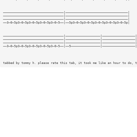
—————————————————————————————————|——————————————————————————————————|
—————————————————————————————————|——————————————————————————————————|
—————————————————————————————————|——————————————————————————————————|
——3—0—5p3—0—5p3—0—5p3—0—5p3—0—5——|——5p3—0—5p3—0—5p3—0—5p3—0—5p3—0—5p|
—————————————————————————————————|———————————————————|——————————————————|
—————————————————————————————————|———————————————————|——————————————————|
—————————————————————————————————|———————————————————|——————————————————|
——3—0—5p3—0—5p3—0—5p3—0—5p3—0—5——|——5————————————————|——————————————————|
tabbed by tommy h. please rate this tab, it took me like an hour to do, t