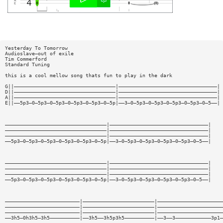
Yesterday To Tomorrow
Audioslave—out of exile
Tim Commerford
Standard Tuning
this is a cool mellow song thats fun to play in the dark
G||——————————————————————————————————|—————————————————————————————————|
D||——————————————————————————————————|—————————————————————————————————|
A||——————————————————————————————————|—————————————————————————————————|
E||——5p3—0—5p3—0—5p3—0—5p3—0—5p3—0—5p|——3—0—5p3—0—5p3—0—5p3—0—5p3—0—5——|
——————————————————————————————————|—————————————————————————————————|
——————————————————————————————————|—————————————————————————————————|
——————————————————————————————————|—————————————————————————————————|
——5p3—0—5p3—0—5p3—0—5p3—0—5p3—0—5p|——3—0—5p3—0—5p3—0—5p3—0—5p3—0—5——|
——————————————————————————————————|—————————————————————————————————|
——————————————————————————————————|—————————————————————————————————|
——————————————————————————————————|—————————————————————————————————|
——5p3—0—5p3—0—5p3—0—5p3—0—5p3—0—5p|——3—0—5p3—0—5p3—0—5p3—0—5p3—0—5——|
—————————————————————————|————————————————————————|——————————————————————
—————————————————————————|————————————————————————|——————————————————————
—————————————————————————|————————————————————————|——————————————————————
——3h5—0h3h5—3h5——————————|——3h5——3h5p3h5——————————|——3——3————————————3p1—