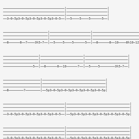
—————————————————————————————————|——————————————————————|
—————————————————————————————————|——————————————————————|
—————————————————————————————————|——————————————————————|
——3—0—5p3—0—5p3—0—5p3—0—5p3—0—5——|——5————5————5——————5——|
————————————————————————|——————————————————————|—————————————————————————
————————————————————————|——————————————————————|—————————————————————————
————————————————————————|——————————————————————|—————————————————————————
——8——————8——7————3h5—7——|——5————5————5——————5——|——8——————8——10————8h10—12
———————————————————|———————————————————————|———————————————————————|
———————————————————|———————————————————————|———————————————————————|
———————————————————|———————————————————————|———————————————————————|
————————————————5——|——8——————8——10——————7——|——5————5————————3h5—7——|
————————————————————|——————————————————————————————————|
————————————————————|——————————————————————————————————|
————————————————————|——————————————————————————————————|
——8————————7————————|——5p3—0—5p3—0—5p3—0—5p3—0—5p3—0—5p|
—————————————————————————————————|——————————————————————————————————|
—————————————————————————————————|——————————————————————————————————|
—————————————————————————————————|——————————————————————————————————|
——3—0—5p3—0—5p3—0—5p3—0—5p3—0—5——|——5p3—0—5p3—0—5p3—0—5p3—0—5p3—0—5p|
—————————————————————————————————|——————————————————————————————————|
—————————————————————————————————|——————————————————————————————————|
—————————————————————————————————|——————————————————————————————————|
——3—0—5p3—0—5p3—0—5p3—0—5p3—0—5——|——5p3—0—5p3—0—5p3—0—5p3—0—5p3—0—5p|