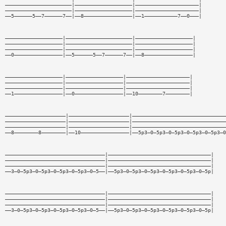
——————————————————————|———————————————————|—————————————————————|
——————————————————————|———————————————————|—————————————————————|
——5——————5——7——————7——|——8————————————————|——1———————————7——0———|
———————————————————|——————————————————————|———————————————————|
———————————————————|——————————————————————|———————————————————|
———————————————————|——————————————————————|———————————————————|
——0————————————————|——5——————5——7——————7——|——8————————————————|
———————————————————|———————————————————|—————————————————————|
———————————————————|———————————————————|—————————————————————|
———————————————————|———————————————————|—————————————————————|
——1————————————————|——0————————————————|——10————————7————————|
————————————————————|————————————————————|———————————————————————————————
————————————————————|————————————————————|———————————————————————————————
————————————————————|————————————————————|———————————————————————————————
——8————————8————————|——10————————————————|——5p3—0—5p3—0—5p3—0—5p3—0—5p3—0
—————————————————————————————————|——————————————————————————————————|
—————————————————————————————————|——————————————————————————————————|
—————————————————————————————————|——————————————————————————————————|
——3—0—5p3—0—5p3—0—5p3—0—5p3—0—5——|——5p3—0—5p3—0—5p3—0—5p3—0—5p3—0—5p|
—————————————————————————————————|——————————————————————————————————|
—————————————————————————————————|——————————————————————————————————|
—————————————————————————————————|——————————————————————————————————|
——3—0—5p3—0—5p3—0—5p3—0—5p3—0—5——|——5p3—0—5p3—0—5p3—0—5p3—0—5p3—0—5p|