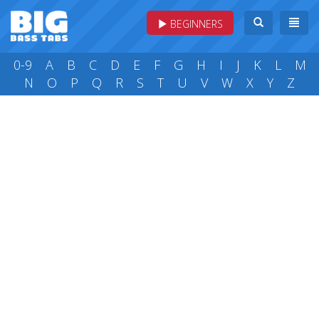
BEGINNERS
0-9
A
B
C
D
E
F
G
H
I
J
K
L
M
N
O
P
Q
R
S
T
U
V
W
X
Y
Z