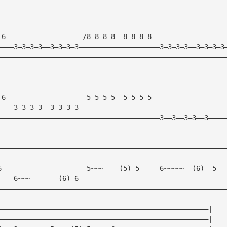
————————————————————————————————————————————————————————
————————————————————————————————————————————————————————
—6———————————————————/8—8—8—8——8—8—8—8——————————————————
————3—3—3—3——3—3—3—3————————————————————3—3—3—3——3—3—3—3
————————————————————————————————————————————————————————
————————————————————————————————————————————————————————
————————————————————————————————————————————————————————
—6————————————————————5—5—5—5——5—5—5—5——————————————————
————3—3—3—3——3—3—3—3————————————————————————————————————
————————————————————————————————————————3——3——3—3——3————
————————————————————————————————————————————————————————
————————————————————————————————————————————————————————
6—————————————————————5~~~————(5)—5—————6~~~~~——(6)——5——
————6~~~———————(6)—6————————————————————————————————————
————————————————————————————————————————————————————————
————————————————————————————————————————————————————|
————————————————————————————————————————————————————|