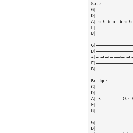
Solo:
G|———————————————
D|———————————————
A|—6—6—6—6——6—6—6
E|———————————————
B|———————————————
G|———————————————
D|———————————————
A|—6—6—6—6——6—6—6
E|———————————————
B|———————————————
Bridge:
G|———————————————
D|———————————————
A|—6~————————(6)—
E|———————————————
B|———————————————
G|———————————————
D|———————————————