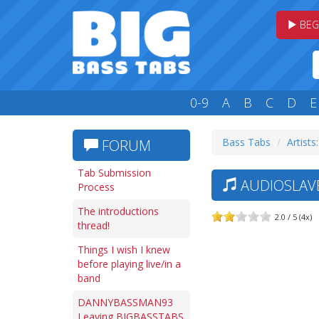
BEG
0-9
A
B
C
D
E
Bass Tabs
Artists
FORUM
Tab Submission
AUDIOSLAVE
Process
The introductions
2.0 / 5 (4x)
thread!
Things I wish I knew
before playing live/in a
band
DANNYBASSMAN93
Leaving BIGBASSTABS