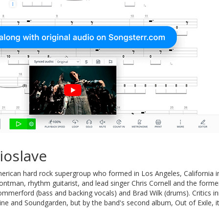
ioslave
rican hard rock supergroup who formed in Los Angeles, California in 
ntman, rhythm guitarist, and lead singer Chris Cornell and the form
ommerford (bass and backing vocals) and Brad Wilk (drums). Critics i
ne and Soundgarden, but by the band's second album, Out of Exile, i