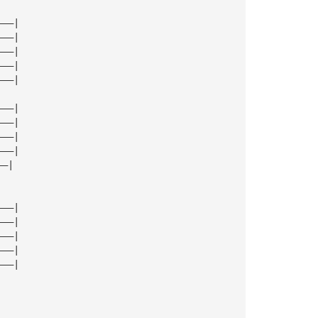
———|
———|
———|
———|
———|
———|
———|
———|
———|
——|
———|
———|
———|
———|
———|