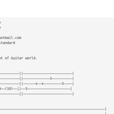
e
e
hotmail.com
standard
ut of Guitar world.
——————————||————————————————————————|
——————————||—————————————3——————————|
——————————||——————x——x—————————5————|
0——(10)——||——3—————————————————————|
——————————||————————————————————————|
————————————————————————————————————————————————————|
————————————————————————————————————————————————————|