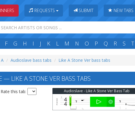
INNERS
REQUESTS
SUBMIT
NEW TABS
F
G
H
I
J
K
L
M
N
O
P
Q
R
S
T
: A
Audioslave bass tabs
Like A Stone Ver bass tabs
 — LIKE A STONE VER BASS TABS
Audioslave - Like A Stone Ver Bass Tab
Rate this tab: