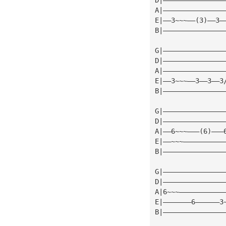
A|———————————————
E|——3~~~——(3)——3—
B|———————————————
G|———————————————
D|———————————————
A|———————————————
E|——3~~~——3——3——3
B|———————————————
G|———————————————
D|———————————————
A|——6~~~———(6)———
E|——~~~——————————
B|———————————————
G|———————————————
D|———————————————
A|6~~~———————————
E|———————6——————3
B|———————————————