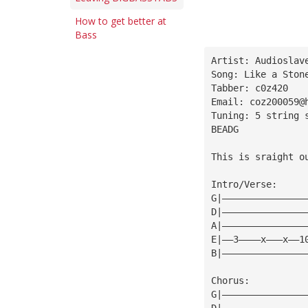
How to get better at
Bass
Artist: Audioslav
Song: Like a Ston
Tabber: c0z420
Email: 
coz200059@
Tuning: 5 string 
BEADG
This is sraight o
Intro/Verse:
G|———————————————
D|———————————————
A|———————————————
E|——3————x———x——1
B|———————————————
Chorus:
G|———————————————
D|———————————————