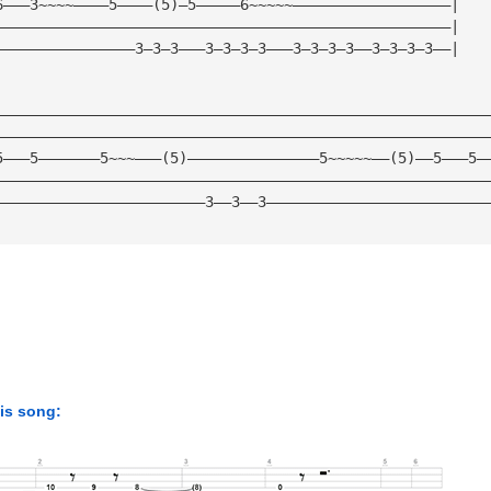
6———3~~~~————5————(5)—5—————6~~~~~——————————————————|
————————————————————————————————————————————————————|
————————————————3—3—3———3—3—3—3———3—3—3—3——3—3—3—3——|
————————————————————————————————————————————————————————
————————————————————————————————————————————————————————
5———5———————5~~~———(5)———————————————5~~~~~——(5)——5———5—
————————————————————————————————————————————————————————
————————————————————————3——3——3—————————————————————————
his song: