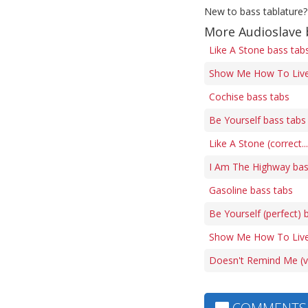
New to bass tablature?
More Audioslave 
Like A Stone bass tab
Show Me How To Live
Cochise bass tabs
Be Yourself bass tabs
Like A Stone (correct.
I Am The Highway bas
Gasoline bass tabs
Be Yourself (perfect) 
Show Me How To Live 
Doesn't Remind Me (ve