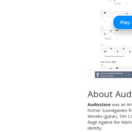
About Aud
Audioslave
was an Ame
former Soundgarden fro
Morello (guitar), Tim C
Rage Against the Machi
identity.