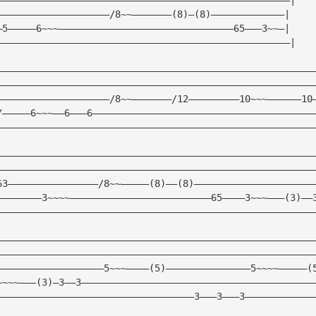
————————————————————/8~~———————(8)—(8)—————————————|
—5—————6~~~———————————————————————————————65———3~~—|
————————————————————————————————————————————————————|
————————————————————————————————————————————————————————
————————————————————————————————————————————————————————
————————————————————/8~~———————/12—————————10~~~——————10
/—————6~~~——6———6———————————————————————————————————————
————————————————————————————————————————————————————————
————————————————————————————————————————————————————————
————————————————————————————————————————————————————————
63————————————————/8~~—————(8)——(8)—————————————————————
————————3~~~~—————————————————————————65————3~~~———(3)——
————————————————————————————————————————————————————————
————————————————————————————————————————————————————————
————————————————————————————————————————————————————————
———————————————————5~~~————(5)———————————————5~~~~—————(
~~~~———(3)—3——3—————————————————————————————————————————
———————————————————————————————————3———3———3————————————