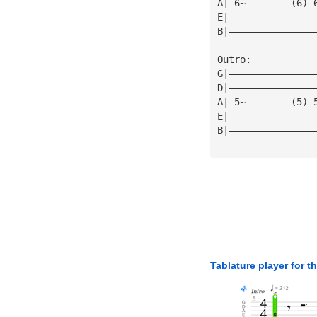
A|—6~————————(6)—
E|———————————————
B|———————————————
Outro:
G|———————————————
D|———————————————
A|—5~————————(5)—
E|———————————————
B|———————————————
Tablature player for t