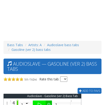
Bass Tabs
Artists: A
Audioslave bass tabs
Gasoline (ver 2) bass tabs
AUDIOSLAVE — GASOLINE (VER 2) BASS
TABS
Rate this tab:
5.0 / 5 (2x)
ADD TO FAVS
Audioslave - Gasoline (ver 2) Bass Tab