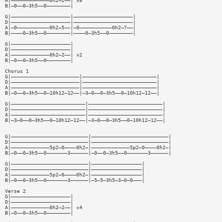
A|—————————————0h2—2——| x6
B|—0——0—3h5——0————————|
G|————————————————————|————————————————————|
D|————————————————————|————————————————————|
A|—0———————————0h2—5——|—0———————————0h2—7——|
B|————0—3h5——0————————|————0—3h5——0————————|
G|————————————————————|
D|————————————————————|
A|—————————————0h2—2——| x2
B|—0——0—3h5——0————————|
Chorus 1
G|———————————————————————|—————————————————————————|
D|———————————————————————|—————————————————————————|
A|———————————————————————|—————————————————————————|
B|—0——0—3h5——0—10h12—12——|—3—0——0—3h5——0—10h12—12——|
G|—————————————————————————|—————————————————————————|
D|—————————————————————————|—————————————————————————|
A|—————————————————————————|—————————————————————————|
B|—3—0——0—3h5——0—10h12—12——|—3—0——0—3h5——0—10h12—12——|
G|——————————————————————————|——————————————————————————|
D|——————————————————————————|——————————————————————————|
A|—————————————5p2—0————0h2—|—————————————5p2—0————0h2—|
B|—0——0—3h5——0———————3——————|—0——0—3h5——0———————3——————|
G|——————————————————————————|—————————————————|
D|——————————————————————————|—————————————————|
A|—————————————5p2—0————0h2—|—————————————————|
B|—0——0—3h5——0———————3——————|—5—5—3h5—3—0—0———|
Verse 2
G|————————————————————|
D|————————————————————|
A|—————————————0h2—2——| x4
B|—0——0—3h5——0————————|