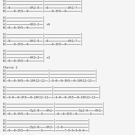
G|————————————————————|————————————————————|
D|————————————————————|————————————————————|
A|—0———————————0h2—5——|—0———————————0h2—7——|
B|————0—3h5——0————————|————0—3h5——0————————|
G|————————————————————|
D|————————————————————|
A|—————————————0h2—2——| x6
B|—0——0—3h5——0————————|
G|————————————————————|————————————————————|
D|————————————————————|————————————————————|
A|—0———————————0h2—5——|—0———————————0h2—7——|
B|————0—3h5——0————————|————0—3h5——0————————|
G|————————————————————|
D|————————————————————|
A|—————————————0h2—2——| x2
B|—0——0—3h5——0————————|
Chorus 2
G|———————————————————————|—————————————————————————|
D|———————————————————————|—————————————————————————|
A|———————————————————————|—————————————————————————|
B|—0——0—3h5——0—10h12—12——|—3—0——0—3h5——0—10h12—12——|
G|—————————————————————————|—————————————————————————|
D|—————————————————————————|—————————————————————————|
A|—————————————————————————|—————————————————————————|
B|—3—0——0—3h5——0—10h12—12——|—3—0——0—3h5——0—10h12—12——|
G|——————————————————————————|——————————————————————————|
D|——————————————————————————|——————————————————————————|
A|—————————————5p2—0————0h2—|—————————————5p2—0————0h2—|
B|—0——0—3h5——0———————3——————|—0——0—3h5——0———————3——————|
G|——————————————————————————|——————————————————|
D|——————————————————————————|——————————————————|
A|—————————————5p2—0————0h2—|—2—0——————————————|
B|—0——0—3h5——0———————3——————|—————7—5—3—3—0—0——|