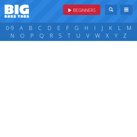
BEGINNERS
0-9
A
B
C
D
E
F
G
H
I
J
K
L
M
N
O
P
Q
R
S
T
U
V
W
X
Y
Z