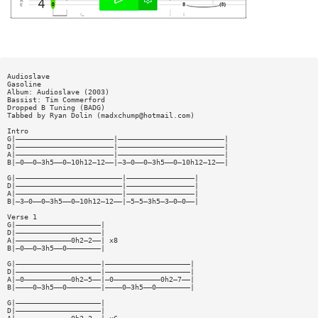
Audioslave
Gasoline
Album: Audioslave (2003)
Bassist: Tim Commerford
Dropped B Tuning (BADG)
Tabbed by Ryan Dolin (
madxchump@hotmail.com
)
Intro
G|———————————————————————|—————————————————————————|
D|———————————————————————|—————————————————————————|
A|———————————————————————|—————————————————————————|
B|—0——0—3h5——0—10h12—12——|—3—0——0—3h5——0—10h12—12——|
G|—————————————————————————|————————————————|
D|—————————————————————————|————————————————|
A|—————————————————————————|————————————————|
B|—3—0——0—3h5——0—10h12—12——|—5—5—3h5—3—0—0——|
Verse 1
G|————————————————————|
D|————————————————————|
A|—————————————0h2—2——| x8
B|—0——0—3h5——0————————|
G|————————————————————|————————————————————|
D|————————————————————|————————————————————|
A|—0———————————0h2—5——|—0———————————0h2—7——|
B|————0—3h5——0————————|————0—3h5——0————————|
G|————————————————————|
D|————————————————————|