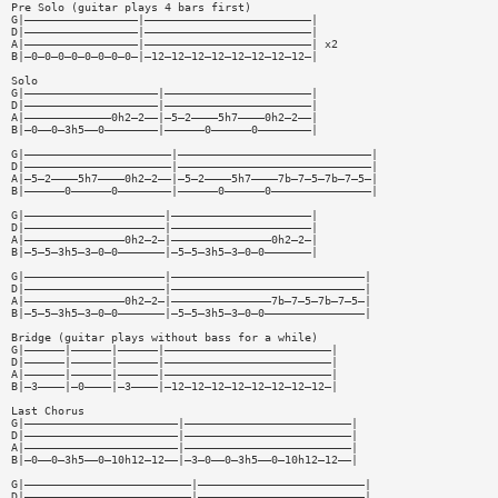
Pre Solo (guitar plays 4 bars first)
G|—————————————————|—————————————————————————|
D|—————————————————|—————————————————————————|
A|—————————————————|—————————————————————————| x2
B|—0—0—0—0—0—0—0—0—|—12—12—12—12—12—12—12—12—|
Solo
G|————————————————————|——————————————————————|
D|————————————————————|——————————————————————|
A|—————————————0h2—2——|—5—2————5h7————0h2—2——|
B|—0——0—3h5——0————————|——————0——————0————————|
G|——————————————————————|—————————————————————————————|
D|——————————————————————|—————————————————————————————|
A|—5—2————5h7————0h2—2——|—5—2————5h7————7b—7—5—7b—7—5—|
B|——————0——————0————————|——————0——————0———————————————|
G|—————————————————————|—————————————————————|
D|—————————————————————|—————————————————————|
A|———————————————0h2—2—|———————————————0h2—2—|
B|—5—5—3h5—3—0—0———————|—5—5—3h5—3—0—0———————|
G|—————————————————————|—————————————————————————————|
D|—————————————————————|—————————————————————————————|
A|———————————————0h2—2—|———————————————7b—7—5—7b—7—5—|
B|—5—5—3h5—3—0—0———————|—5—5—3h5—3—0—0———————————————|
Bridge (guitar plays without bass for a while)
G|——————|——————|——————|—————————————————————————|
D|——————|——————|——————|—————————————————————————|
A|——————|——————|——————|—————————————————————————|
B|—3————|—0————|—3————|—12—12—12—12—12—12—12—12—|
Last Chorus
G|———————————————————————|—————————————————————————|
D|———————————————————————|—————————————————————————|
A|———————————————————————|—————————————————————————|
B|—0——0—3h5——0—10h12—12——|—3—0——0—3h5——0—10h12—12——|
G|—————————————————————————|—————————————————————————|
D|—————————————————————————|—————————————————————————|