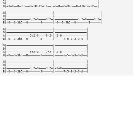
A|—————————————————————————|—————————————————————————|
B|—3—0——0—3h5——0—10h12—12——|—3—0——0—3h5——0—10h12—12——|
G|——————————————————————————|——————————————————————————|
D|——————————————————————————|——————————————————————————|
A|—————————————5p2—0————0h2—|—————————————5p2—0————0h2—|
B|—0——0—3h5——0———————3——————|—0——0—3h5——0———————3——————|
G|——————————————————————————|——————————————————|
D|——————————————————————————|——————————————————|
A|—————————————5p2—0————0h2—|—2—0——————————————|
B|—0——0—3h5——0———————3——————|—————7—5—3—3—0—0——|
G|——————————————————————————|——————————————————|
D|——————————————————————————|——————————————————|
A|—————————————5p2—0————0h2—|—2—0——————————————|
B|—0——0—3h5——0———————3——————|—————7—5—3—3—0—0——|
G|——————————————————————————|——————————————————|
D|——————————————————————————|——————————————————|
A|—————————————5p2—0————0h2—|—2—0——————————————|
B|—0——0—3h5——0———————3——————|—————7—5—3—3—0—0——|