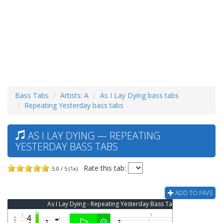
Bass Tabs
Artists: A
As I Lay Dying bass tabs
Repeating Yesterday bass tabs
AS I LAY DYING — REPEATING
YESTERDAY BASS TABS
Rate this tab:
5.0 / 5 (1x)
ADD TO FAVS
As I Lay Dying - Repeating Yesterday Bass Tab