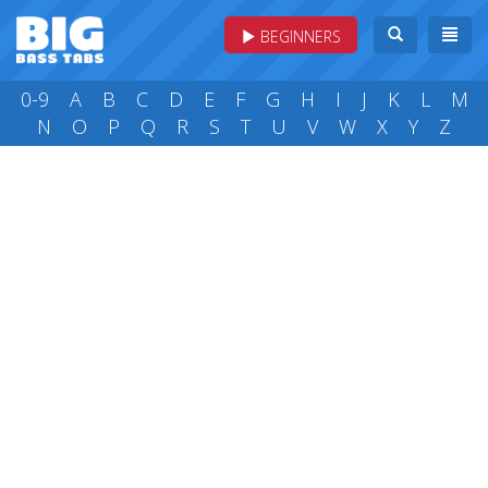
BEGINNERS
0-9
A
B
C
D
E
F
G
H
I
J
K
L
M
N
O
P
Q
R
S
T
U
V
W
X
Y
Z