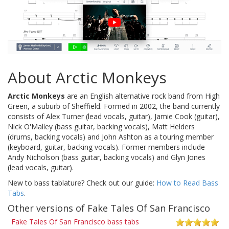
About Arctic Monkeys
Arctic Monkeys
are an English alternative rock band from High
Green, a suburb of Sheffield. Formed in 2002, the band currently
consists of Alex Turner (lead vocals, guitar), Jamie Cook (guitar),
Nick O'Malley (bass guitar, backing vocals), Matt Helders
(drums, backing vocals) and John Ashton as a touring member
(keyboard, guitar, backing vocals). Former members include
Andy Nicholson (bass guitar, backing vocals) and Glyn Jones
(lead vocals, guitar).
New to bass tablature? Check out our guide:
How to Read Bass
Tabs
.
Other versions of Fake Tales Of San Francisco
Fake Tales Of San Francisco bass tabs