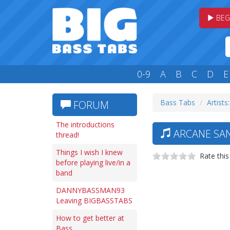
BEG
0-9
A
B
C
D
E
Bass Tabs
Artists
FORUM
The introductions
ARCANE SA
thread!
Things I wish I knew
Rate this
before playing live/in a
band
DANNYBASSMAN93
Leaving BIGBASSTABS
How to get better at
Bass