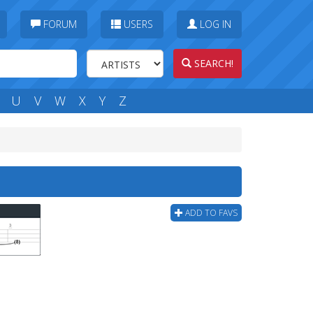
FORUM
USERS
LOG IN
SEARCH!
U
V
W
X
Y
Z
ADD TO FAVS