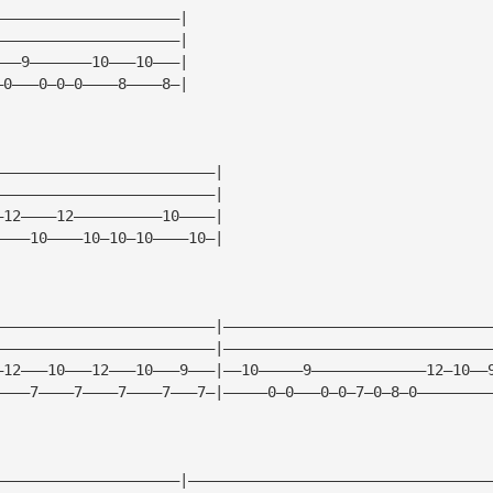
—————————————————————|
—————————————————————|
———9———————10———10———|
—0———0—0—0————8————8—|
—————————————————————————|
—————————————————————————|
—12————12——————————10————|
————10————10—10—10————10—|
—————————————————————————|——————————————————————————————
—————————————————————————|——————————————————————————————
—12———10———12———10———9———|——10—————9—————————————12—10——
————7————7————7————7———7—|—————0—0———0—0—7—0—8—0————————
—————————————————————|——————————————————————————————————