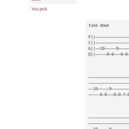
You pick
tune down
F||——————————————
C||——————————————
G||——10—————9————
D||—————0—0———0—0
—————————————————
—————————————————
——10—————9———————
—————0—0———0—0—7—
—————————————————
—————————————————
——10—————9———————