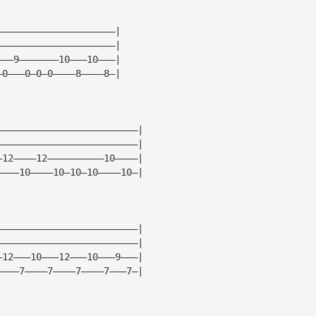
—————————————————————|
—————————————————————|
———9———————10———10———|
—0———0—0—0————8————8—|
—————————————————————————|
—————————————————————————|
—12————12——————————10————|
————10————10—10—10————10—|
—————————————————————————|
—————————————————————————|
—12———10———12———10———9———|
————7————7————7————7———7—|