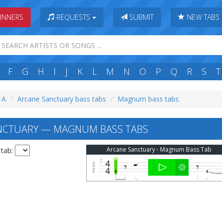
INNERS
REQUESTS
SUBMIT
NEW TABS
F
G
H
I
J
K
L
M
N
O
P
Q
R
S
T
: A
Arcane Sanctuary bass tabs
Magnum bass tabs
NCTUARY — MAGNUM BASS TABS
Arcane Sanctuary - Magnum Bass Tab
 tab: