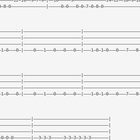
0—8—0——————————————|—————0—0———0—0—7—0—8—0——————————————
—————————|———————————————————————|——————————————————————
—————————|———————————————————————|——————————————————————
—————————|———————————————————————|——————————————————————
—1—0———0—|————0———1———0———0———0——|———1—0—1—0———0———7———8
—————————|———————————————————————|——————————————————————
—————————|———————————————————————|——————————————————————
—————————|———————————————————————|——————————————————————
—1—0———0—|————0———1———0———0———0——|———1—0—1—0———0———7———8
—————————————|——————————————————————————————|
—————————————|——————————————————————————————|
—————————————|——————————————————————————————|
—0—0—0———————|——3—3—3—————3—3—3—3—3—3———————|