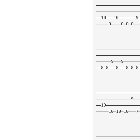
—————————————————
—————————————————
——10———10———————9
—————0————0—0—0——
—————————————————
—————————————————
——————9———9——————
——8—8———8———8—8—8
—————————————————
——————————————9——
——10—————————————
—————10—10—10———7
—————————————————