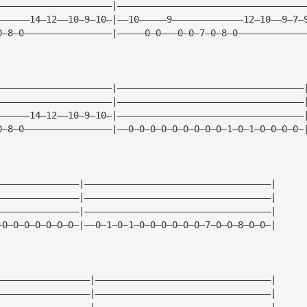
—————————————————————|——————————————————————————————————
——————14—12——10—9—10—|——10—————9—————————————12—10——9—7—
0—8—0————————————————|—————0—0———0—0—7—0—8—0————————————
—————————————————————|——————————————————————————————————
—————————————————————|——————————————————————————————————
——————14—12——10—9—10—|——————————————————————————————————
0—8—0————————————————|——0—0—0—0—0—0—0—0—0—1—0—1—0—0—0—0—
———————————————|——————————————————————————————————|
———————————————|——————————————————————————————————|
———————————————|——————————————————————————————————|
—0—0—0—0—0—0—0—|——0—1—0—1—0—0—0—0—0—0—7—0—0—8—0—0—|
—————————————————|————————————————————————————————|
—————————————————|————————————————————————————————|
—————————————————|————————————————————————————————|