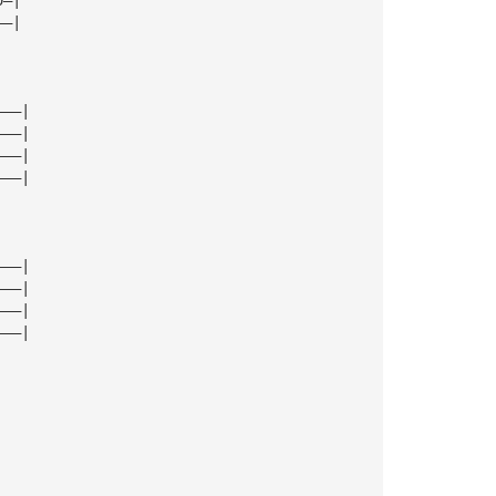
——|
———|
———|
———|
———|
———|
———|
———|
———|