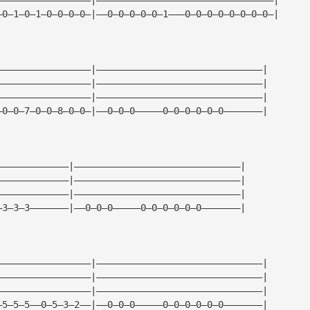
—0—1—0—1—0—0—0—0—|——0—0—0—0—0—1———0—0—0—0—0—0—0—0—|
—————————————————|——————————————————————————————|
—————————————————|——————————————————————————————|
—————————————————|——————————————————————————————|
—0—0—7—0—0—8—0—0—|——0—0—0—————0—0—0—0—0—0———————|
—————————————|——————————————————————————————|
—————————————|——————————————————————————————|
—————————————|——————————————————————————————|
—3—3—3———————|——0—0—0—————0—0—0—0—0—0———————|
—————————————————|——————————————————————————————|
—————————————————|——————————————————————————————|
—————————————————|——————————————————————————————|
—5—5—5——0—5—3—2——|——0—0—0—————0—0—0—0—0—0———————|