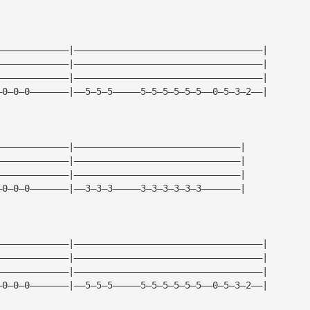
—————————————|——————————————————————————————————|
—————————————|——————————————————————————————————|
—————————————|——————————————————————————————————|
—0—0—0———————|——5—5—5—————5—5—5—5—5—5——0—5—3—2——|
—————————————|——————————————————————————————|
—————————————|——————————————————————————————|
—————————————|——————————————————————————————|
—0—0—0———————|——3—3—3—————3—3—3—3—3—3———————|
—————————————|——————————————————————————————————|
—————————————|——————————————————————————————————|
—————————————|——————————————————————————————————|
—0—0—0———————|——5—5—5—————5—5—5—5—5—5——0—5—3—2——|