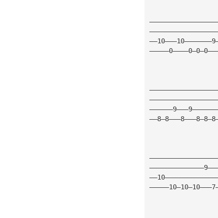
—————————————————
—————————————————
——10———10———————9
—————0————0—0—0——
—————————————————
—————————————————
——————9———9——————
——8—8———8———8—8—8
—————————————————
——————————————9——
——10—————————————
—————10—10—10———7