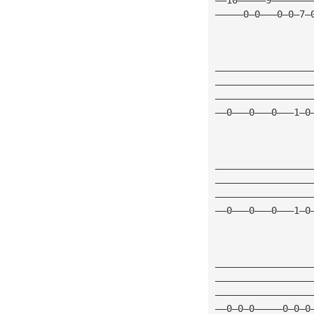
—————0—0———0—0—7—
—————————————————
—————————————————
—————————————————
——0———0———0———1—0
—————————————————
—————————————————
—————————————————
——0———0———0———1—0
—————————————————
—————————————————
—————————————————
——0—0—0—————0—0—0