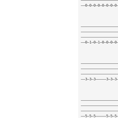
——0—0—0—0—0—0—0—0
—————————————————
—————————————————
—————————————————
——0—1—0—1—0—0—0—0
—————————————————
—————————————————
—————————————————
——3—3—3—————3—3—3
—————————————————
—————————————————
—————————————————
——5—5—5—————5—5—5