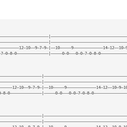
——————————————————————|—————————————————————————————————
——————————————————————|—————————————————————————————————
—————————12—10——9—7—9—|——10—————9—————————————14—12——10—
—7—0—8—0——————————————|—————0—0———0—0—7—0—8—0———————————
———————————————————|————————————————————————————————————
———————————————————|————————————————————————————————————
——————12—10——9—7—9—|——10—————9—————————————14—12——10—9—1
0—8—0——————————————|—————0—0———0—0—7—0—8—0——————————————
———————————————————|————————————————————————————————————
———————————————————|————————————————————————————————————
——————12—10——9—7—9—|——10—————9—————————————14—12——10—9—1