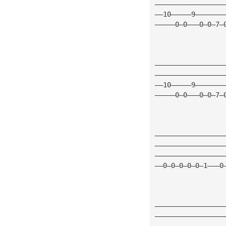
—————————————————
——10—————9———————
—————0—0———0—0—7—
—————————————————
—————————————————
——10—————9———————
—————0—0———0—0—7—
—————————————————
—————————————————
—————————————————
——0—0—0—0—0—1———0
—————————————————
—————————————————
—————————————————