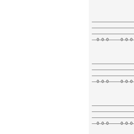
—————————————————
—————————————————
—————————————————
——0—0—0—————0—0—0
—————————————————
—————————————————
—————————————————
——0—0—0—————0—0—0
—————————————————
—————————————————
—————————————————
——0—0—0—————0—0—0