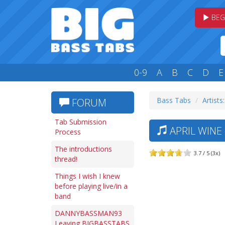
BEG
0-9
A
B
C
D
E
Bass Tabs
Artists
FORUM
Tab Submission
APRIL WINE 
Process
The introductions
3.7 / 5 (3x)
thread!
Things I wish I knew
before playing live/in a
band
DANNYBASSMAN93
Leaving BIGBASSTABS