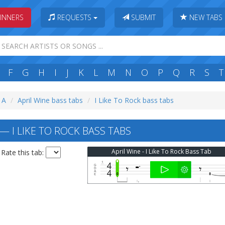
INNERS
REQUESTS
SUBMIT
NEW TABS
F
G
H
I
J
K
L
M
N
O
P
Q
R
S
T
: A
April Wine bass tabs
I Like To Rock bass tabs
— I LIKE TO ROCK BASS TABS
April Wine - I Like To Rock Bass Tab
Rate this tab: