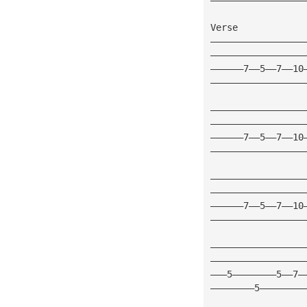
Verse
—————————————————
—————————————————
——————7——5——7——10
—————————————————
—————————————————
—————————————————
——————7——5——7——10
—————————————————
—————————————————
—————————————————
——————7——5——7——10
—————————————————
—————————————————
—————————————————
———5————————5——7—
————————5————————