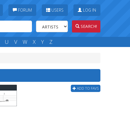
FORUM
USERS
LOG IN
SEARCH!
U
V
W
X
Y
Z
ADD TO FAVS