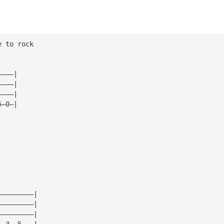
e to rock
————|
————|
————|
5—0—|
—————————|
—————————|
—————————|
——3——5———|