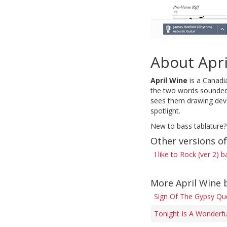
About Apri
April Wine
is a Canadi
the two words sounded 
sees them drawing devo
spotlight.
New to bass tablature?
Other versions of
I like to Rock (ver 2) 
More April Wine 
Sign Of The Gypsy Qu
Tonight Is A Wonderfu