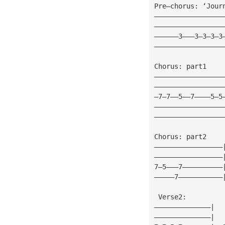
Pre—chorus: ‘Jour
—————————————————
—————————————————
——————3———3—3—3—3
—————————————————
Chorus: part1
—————————————————
—————————————————
—7—7——5——7————5—5
—————————————————
—————————————————
                 
Chorus: part2
—————————————————
—————————————————
7—5———7——————————
—————7———————————
 Verse2:
——————————————|
——————————————|