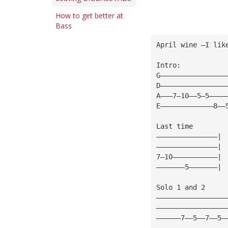
How to get better at
Bass
April wine —I lik
Intro:
G————————————————
D————————————————
A———7—10——5—5————
E—————————————8——
Last time
———————————————|
———————————————|
7—10———————————|
———————5———————|
Solo 1 and 2
—————————————————
—————————————————
——————7——5——7——5—
—————————————————