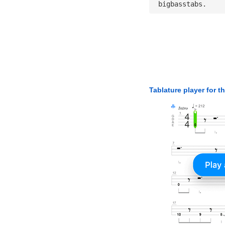
 bigbasstabs.
Tablature player for t