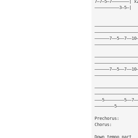
7—7—5—7———————| x
——————————3—5—|
—————————————————
—————————————————
——————7——5——7——10
—————————————————
—————————————————
—————————————————
——————7——5——7——10
—————————————————
—————————————————
—————————————————
———5————————5——7—
————————5————————
Prechorus:
Chorus:
Down tempo part