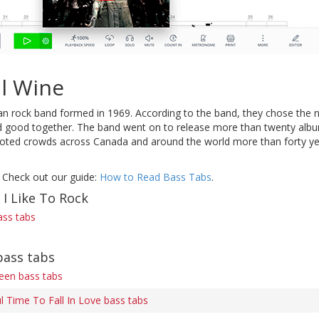
l Wine
an rock band formed in 1969. According to the band, they chose the
good together. The band went on to release more than twenty albums 
ted crowds across Canada and around the world more than forty years 
 Check out our guide:
How to Read Bass Tabs
.
 I Like To Rock
bass tabs
bass tabs
een bass tabs
l Time To Fall In Love bass tabs