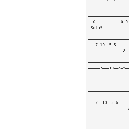
—————————————————
—————————————————
—————————————————
——0———————————0—0
 Solo3
—————————————————
—————————————————
———7—10——5—5—————
———————————————8—
—————————————————
—————7———10——5—5—
—————————————————
—————————————————
—————————————————
—————————————————
———7——10——5—5————
—————————————————