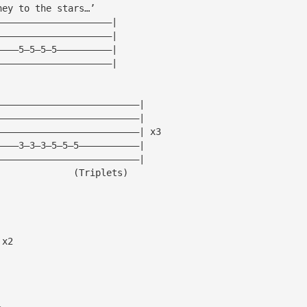
ney to the stars…’
—————————————————————|
—————————————————————|
————5—5—5—5——————————|
—————————————————————|
——————————————————————————|
——————————————————————————|
——————————————————————————| x3
————3—3—3—5—5—5———————————|
——————————————————————————|
              (Triplets)
|
|
|
|x2