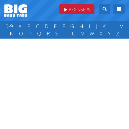
BEGINNERS
0-9
A
B
C
D
E
F
G
H
I
J
K
L
M
N
O
P
Q
R
S
T
U
V
W
X
Y
Z