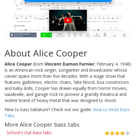
About Alice Cooper
Alice Cooper
(born
Vincent Damon Furnier
; February 4, 1948)
is an American rock singer, songwriter and broadcaster whose
career spans more than five decades. With a stage show that
features guillotines, electric chairs, fake blood, boa constrictors
and baby dolls, Cooper has drawn equally from horror movies,
vaudeville, and garage rock to pioneer a grandly theatrical and
violent brand of heavy metal that was designed to shock.
New to bass tablature? Check out our guide:
How to Read Bass
Tabs
.
More Alice Cooper bass tabs
School's Out bass tabs