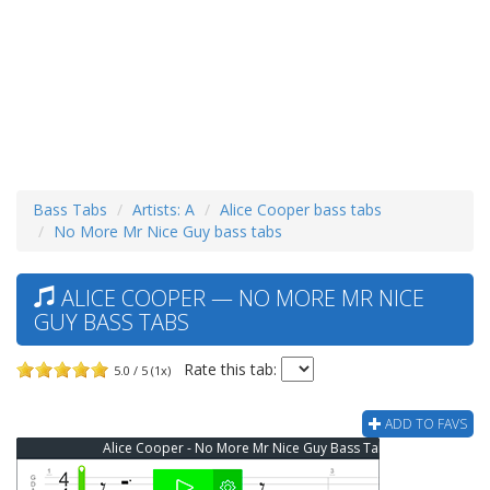
Bass Tabs
Artists: A
Alice Cooper bass tabs
No More Mr Nice Guy bass tabs
ALICE COOPER — NO MORE MR NICE
GUY BASS TABS
Rate this tab:
5.0 / 5 (1x)
ADD TO FAVS
Alice Cooper - No More Mr Nice Guy Bass Tab