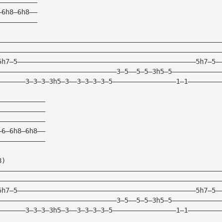
——————————
—6h8—6h8——
——————————
————————————————————————————————————————————————————————
————————————————————————————————————————————————————————
5h7—5—————————————————————————————————————————————5h7—5—
——————————————————————————————3—5——5—5—3h5—5————————————
———————3—3—3—3h5—3——3—3—3—3—5————————————————1—1————————
————————————
————————————
————————————
—6—6h8—6h8——
————————————
8)
————————————————————————————————————————————————————————
————————————————————————————————————————————————————————
5h7—5—————————————————————————————————————————————5h7—5—
——————————————————————————————3—5——5—5—3h5—5————————————
———————3—3—3—3h5—3——3—3—3—3—5————————————————1—1————————