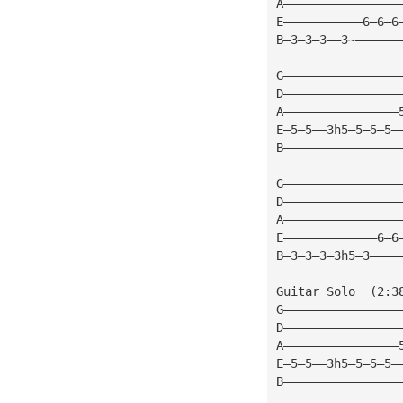
A————————————————
E———————————6—6—6
B—3—3—3——3~——————
G————————————————
D————————————————
A————————————————
E—5—5——3h5—5—5—5—
B————————————————
G————————————————
D————————————————
A————————————————
E—————————————6—6
B—3—3—3—3h5—3————
Guitar Solo  (2:3
G————————————————
D————————————————
A————————————————
E—5—5——3h5—5—5—5—
B————————————————