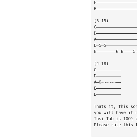
E————————————————
B————————————————
(3:15)
G————————————————
D————————————————
A————————————————
E—5—5————————————
B————————6—6————5
(4:18)
G——————————
D——————————
A—0~~~~~~——
E——————————
B——————————
Thats it, this so
you will have it 
Thsi Tab is 100% 
Please rate this 