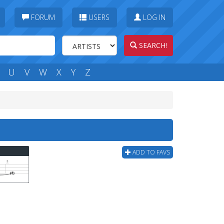
FORUM
USERS
LOG IN
SEARCH!
U
V
W
X
Y
Z
ADD TO FAVS