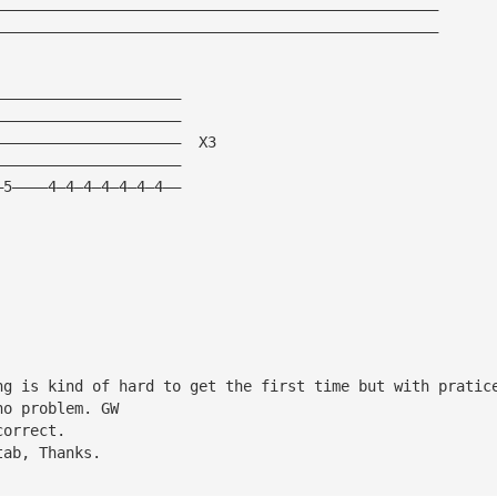
——————————————————————————————————————————————————
——————————————————————————————————————————————————
—————————————————————
—————————————————————
—————————————————————  X3
—————————————————————
—5————4—4—4—4—4—4—4——
ng is kind of hard to get the first time but with pratic
no problem. GW
correct.
tab, Thanks.