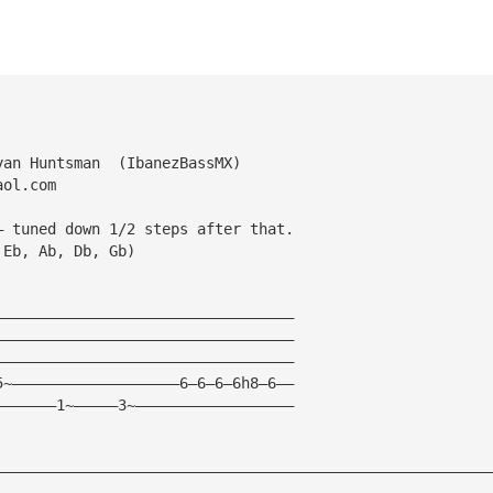
yan Huntsman  (IbanezBassMX)
aol.com
— tuned down 1/2 steps after that.
 Eb, Ab, Db, Gb)
——————————————————————————————————
——————————————————————————————————
——————————————————————————————————
5~———————————————————6—6—6—6h8—6——
———————1~—————3~——————————————————
————————————————————————————————————————————————————————
————————————————————————————————————————————————————————