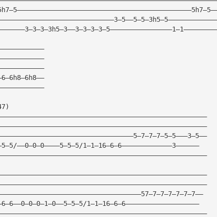
5h7—5—————————————————————————————————————————————5h7—5—
——————————————————————————————3—5——5—5—3h5—5————————————
———————3—3—3—3h5—3——3—3—3—3—5————————————————1—1————————
————————————
————————————
————————————
—6—6h8—6h8——
————————————
47)
——————————————————————————————————————————————————————
——————————————————————————————————————————————————————
———————————————————————————————————5—7—7—7—5—5———3—5——
—5—5/——0—0—0————5—5—5/1—1—16—6—6—————————————3——————
——————————————————————————————————————————————————————
——————————————————————————————————————————————————————
——————————————————————————————————————————————————————
—————————————————————————————————————57—7—7—7—7—7—7——
—6—6——0—0—0—1—0——5—5—5/1—1—16—6—6———————————————————
——————————————————————————————————————————————————————