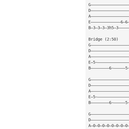
G————————————————
D————————————————
A————————————————
E—————————————6—6
B—3—3—3—3h5—3————
Bridge (2:50)
G————————————————
D————————————————
A————————————————
E—5~—————————————
B————————6~—————5
G————————————————
D————————————————
A————————————————
E—5~—————————————
B————————6~—————5
G————————————————
D————————————————
A—0—0—0—0—0—0—0—0