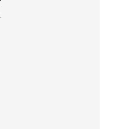
—
—
—