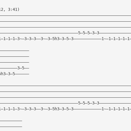
12, 3:41)
————————————————————————————————————————————————————————
————————————————————————————————————————————————————————
————————————————————————————————————————————————————————
——————————————————————————————————5—5—5—3—3—————————————
1—1—1—1—3~—3—3—3——3~—3—5h3—3—5—3————————————1~—1—1—1—1—1
—————————————
—————————————
—————————————
————————3—5——
5h3—3—5——————
————————————————————————————————————————————————————————
————————————————————————————————————————————————————————
————————————————————————————————————————————————————————
——————————————————————————————————5—5—5—3—3—————————————
1—1—1—1—3~—3—3—3——3~—3—5h3—3—5—3————————————1~—1—1—1—1—1
——————————
——————————