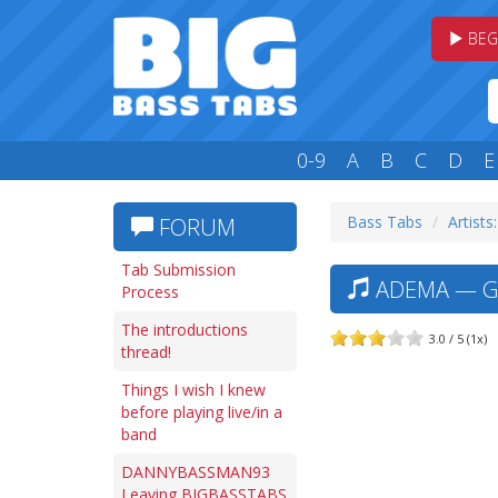
BEG
0-9
A
B
C
D
E
Bass Tabs
Artists
FORUM
Tab Submission
ADEMA — GI
Process
The introductions
3.0 / 5 (1x)
thread!
Things I wish I knew
before playing live/in a
band
DANNYBASSMAN93
Leaving BIGBASSTABS