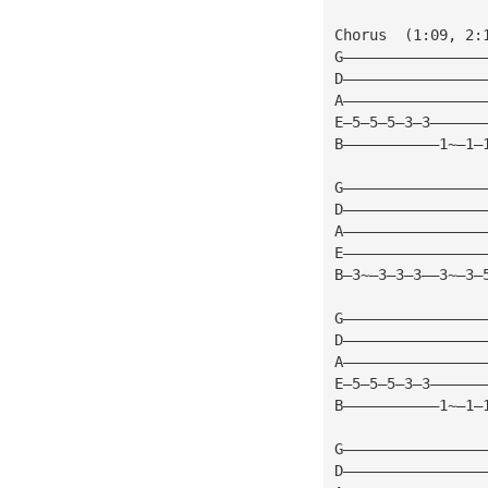
Chorus  (1:09, 2:
G————————————————
D————————————————
A————————————————
E—5—5—5—3—3——————
B———————————1~—1—
G————————————————
D————————————————
A————————————————
E————————————————
B—3~—3—3—3——3~—3—
G————————————————
D————————————————
A————————————————
E—5—5—5—3—3——————
B———————————1~—1—
G————————————————
D————————————————