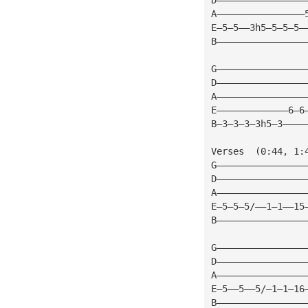
A————————————————
E—5—5——3h5—5—5—5—
B————————————————
G————————————————
D————————————————
A————————————————
E—————————————6—6
B—3—3—3—3h5—3————
Verses  (0:44, 1:
G————————————————
D————————————————
A————————————————
E—5—5—5/——1—1——15
B————————————————
G————————————————
D————————————————
A————————————————
E—5——5——5/—1—1—16
B————————————————