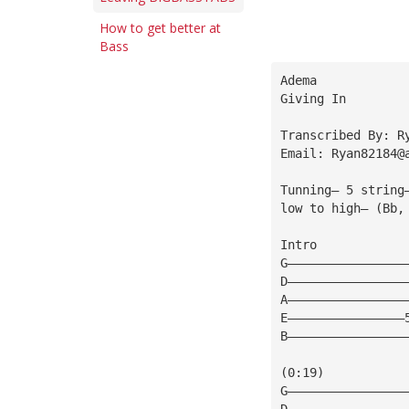
How to get better at
Bass
Adema
Giving In
Transcribed By: R
Email: 
Ryan82184@
Tunning— 5 string
low to high— (Bb,
Intro
G————————————————
D————————————————
A————————————————
E————————————————
B————————————————
(0:19)
G————————————————
D————————————————