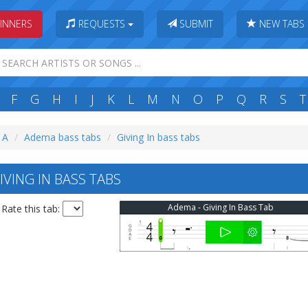
INNERS
REQUESTS
SUBMIT
NEW TABS
F
G
H
I
J
K
L
M
N
O
P
Q
R
S
T
: A
Adema bass tabs
Giving In bass tabs
VING IN BASS TABS
Adema - Giving In Bass Tab
Rate this tab: