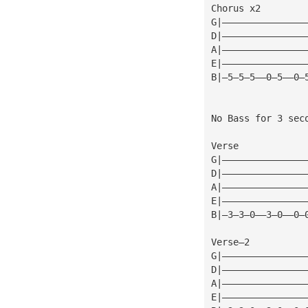
Chorus x2
G|———————————————
D|———————————————
A|———————————————
E|———————————————
B|—5—5—5——0—5——0—
No Bass for 3 sec
Verse
G|———————————————
D|———————————————
A|———————————————
E|———————————————
B|—3—3—0——3—0——0—
Verse—2
G|———————————————
D|———————————————
A|———————————————
E|———————————————