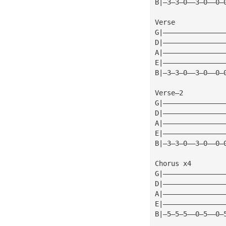
B|—3—3—0——3—0——0—
Verse
G|———————————————
D|———————————————
A|———————————————
E|———————————————
B|—3—3—0——3—0——0—
Verse—2
G|———————————————
D|———————————————
A|———————————————
E|———————————————
B|—3—3—0——3—0——0—
Chorus x4
G|———————————————
D|———————————————
A|———————————————
E|———————————————
B|—5—5—5——0—5——0—