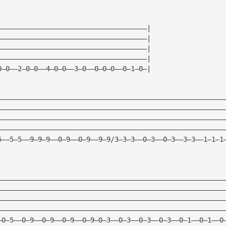
—————————————————————————————————————| 
—————————————————————————————————————| 
—————————————————————————————————————| 
—————————————————————————————————————| 
0—0——2—0—0——4—0—0——3—0——0—0—0——0—1—0—| 
————————————————————————————————————————————————————————
————————————————————————————————————————————————————————
————————————————————————————————————————————————————————
————————————————————————————————————————————————————————
5——5—5——9—9—9——0—9——0—9——9—9/3—3—3——0—3——0—3——3—3——1—1—1
————————————————————————————————————————————————————————
————————————————————————————————————————————————————————
————————————————————————————————————————————————————————
————————————————————————————————————————————————————————
—0—5——0—9——0—9——0—9——0—9—0—3——0—3——0—3——0—3——0—1——0—1——0