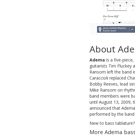
About Ad
Adema
is a five-piece
guitarists Tim Fluckey
Ransom left the band i
Caraccioli replaced Cha
Bobby Reeves, lead sin
Mike Ransom on rhythm g
band members were back 
until August 13, 2009, 
announced that Adema w
performed by the band 
New to bass tablature?
More Adema bass