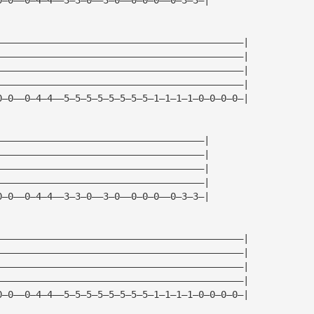
————————————————————————————————————————————| 
————————————————————————————————————————————| 
————————————————————————————————————————————| 
————————————————————————————————————————————| 
0—0——0—4—4——5—5—5—5—5—5—5—5—1—1—1—1—0—0—0—0—| 
—————————————————————————————————————| 
—————————————————————————————————————| 
—————————————————————————————————————| 
—————————————————————————————————————| 
0—0——0—4—4——3—3—0——3—0——0—0—0——0—3—3—| 
————————————————————————————————————————————| 
————————————————————————————————————————————| 
————————————————————————————————————————————| 
————————————————————————————————————————————| 
0—0——0—4—4——5—5—5—5—5—5—5—5—1—1—1—1—0—0—0—0—| 