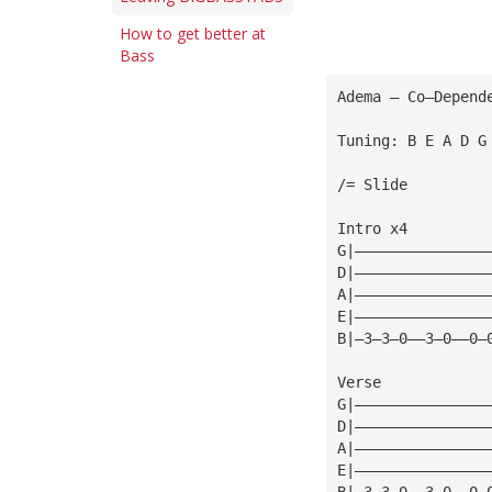
How to get better at
Bass
Adema — Co—Depend
Tuning: B E A D G
/= Slide
Intro x4
G|———————————————
D|———————————————
A|———————————————
E|———————————————
B|—3—3—0——3—0——0—
Verse
G|———————————————
D|———————————————
A|———————————————
E|———————————————
B|—3—3—0——3—0——0—