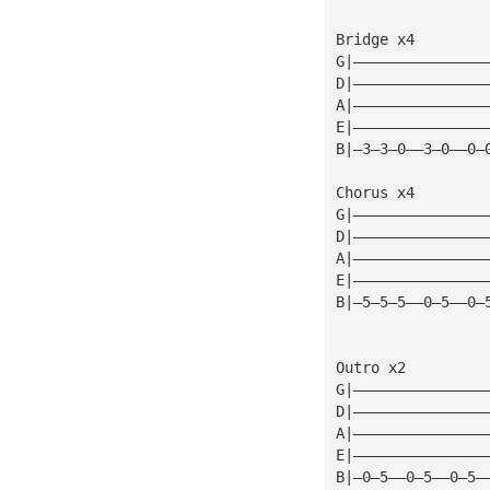
Bridge x4
G|———————————————
D|———————————————
A|———————————————
E|———————————————
B|—3—3—0——3—0——0—
Chorus x4
G|———————————————
D|———————————————
A|———————————————
E|———————————————
B|—5—5—5——0—5——0—
Outro x2
G|———————————————
D|———————————————
A|———————————————
E|———————————————
B|—0—5——0—5——0—5—