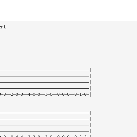
ent
—————————————————————————————————————| 
—————————————————————————————————————| 
—————————————————————————————————————| 
—————————————————————————————————————| 
0—0——2—0—0——4—0—0——3—0——0—0—0——0—1—0—| 
—————————————————————————————————————| 
—————————————————————————————————————| 
—————————————————————————————————————| 
—————————————————————————————————————| 
0—0——0—4—4——3—3—0——3—0——0—0—0——0—3—3—| 