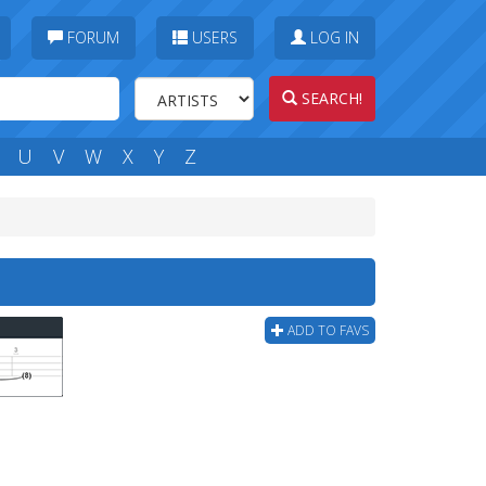
FORUM
USERS
LOG IN
SEARCH!
U
V
W
X
Y
Z
ADD TO FAVS