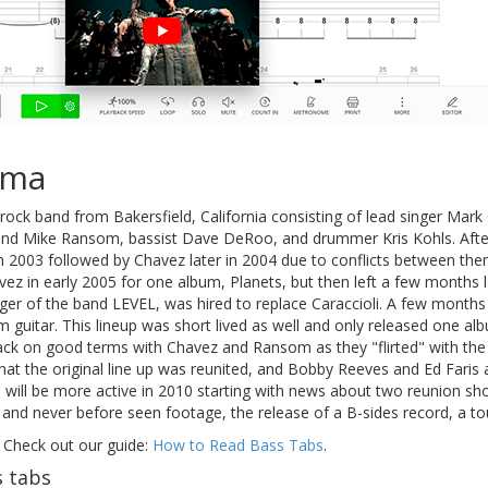
ema
, rock band from Bakersfield, California consisting of lead singer Mark
 and Mike Ransom, bassist Dave DeRoo, and drummer Kris Kohls. Afte
n 2003 followed by Chavez later in 2004 due to conflicts between t
vez in early 2005 for one album, Planets, but then left a few months 
ger of the band LEVEL, was hired to replace Caraccioli. A few months 
uitar. This lineup was short lived as well and only released one album
on good terms with Chavez and Ransom as they "flirted" with the idea
that the original line up was reunited, and Bobby Reeves and Ed Fari
ill be more active in 2010 starting with news about two reunion sho
and never before seen footage, the release of a B-sides record, a to
 Check out our guide:
How to Read Bass Tabs
.
 tabs