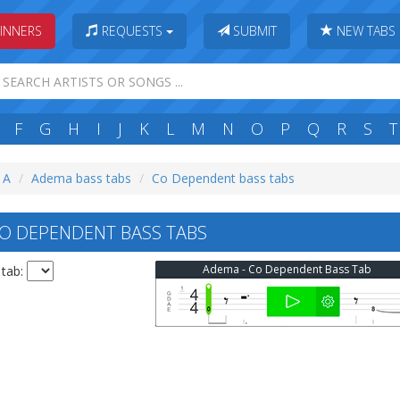
INNERS
REQUESTS
SUBMIT
NEW TABS
F
G
H
I
J
K
L
M
N
O
P
Q
R
S
T
: A
Adema bass tabs
Co Dependent bass tabs
O DEPENDENT BASS TABS
Adema - Co Dependent Bass Tab
 tab: