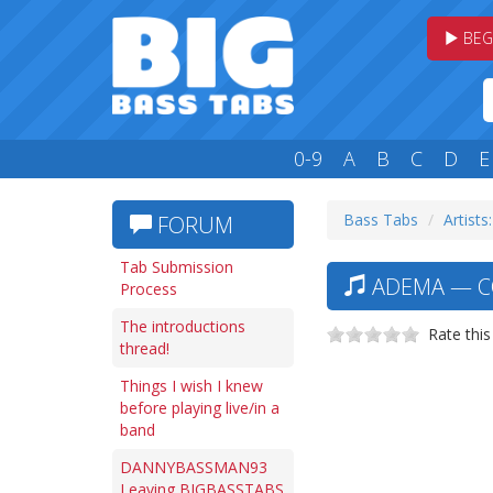
BEG
0-9
A
B
C
D
E
Bass Tabs
Artists
FORUM
Tab Submission
ADEMA — C
Process
The introductions
Rate this
thread!
Things I wish I knew
before playing live/in a
band
DANNYBASSMAN93
Leaving BIGBASSTABS