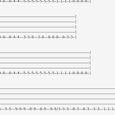
0—0——0—4—4——5—5—5—5—5—5—5—5—1—1—1—1—0—0—0—0—| 
—————————————————————————————————————| 
—————————————————————————————————————| 
—————————————————————————————————————| 
—————————————————————————————————————| 
0—0——0—4—4——3—3—0——3—0——0—0—0——0—3—3—| 
————————————————————————————————————————————| 
————————————————————————————————————————————| 
————————————————————————————————————————————| 
————————————————————————————————————————————| 
0—0——0—4—4——5—5—5—5—5—5—5—5—1—1—1—1—0—0—0—0—| 
————————————————————————————————————————————————————————
————————————————————————————————————————————————————————
————————————————————————————————————————————————————————
————————————————————————————————————————————————————————
5——5—5——9—9—9——0—9——0—9——9—9/3—3—3——0—3——0—3——3—3——1—1—1