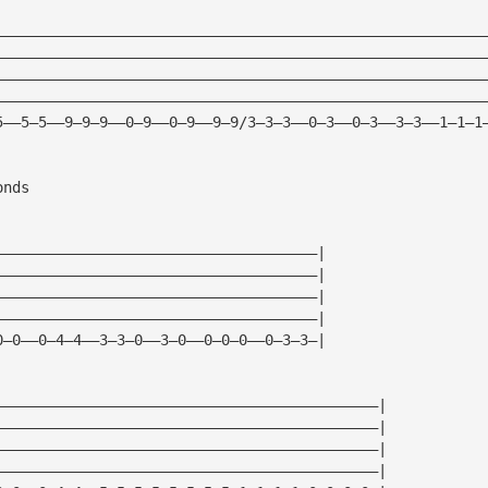
————————————————————————————————————————————————————————
————————————————————————————————————————————————————————
————————————————————————————————————————————————————————
————————————————————————————————————————————————————————
5——5—5——9—9—9——0—9——0—9——9—9/3—3—3——0—3——0—3——3—3——1—1—1
onds
—————————————————————————————————————| 
—————————————————————————————————————| 
—————————————————————————————————————| 
—————————————————————————————————————| 
0—0——0—4—4——3—3—0——3—0——0—0—0——0—3—3—| 
————————————————————————————————————————————| 
————————————————————————————————————————————| 
————————————————————————————————————————————| 
————————————————————————————————————————————| 