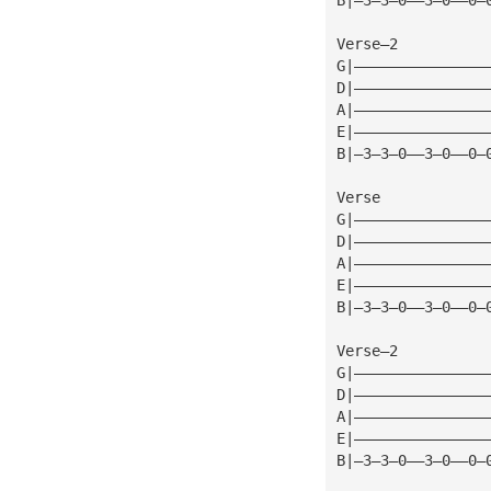
Verse—2
G|———————————————
D|———————————————
A|———————————————
E|———————————————
B|—3—3—0——3—0——0—
Verse
G|———————————————
D|———————————————
A|———————————————
E|———————————————
B|—3—3—0——3—0——0—
Verse—2
G|———————————————
D|———————————————
A|———————————————
E|———————————————
B|—3—3—0——3—0——0—