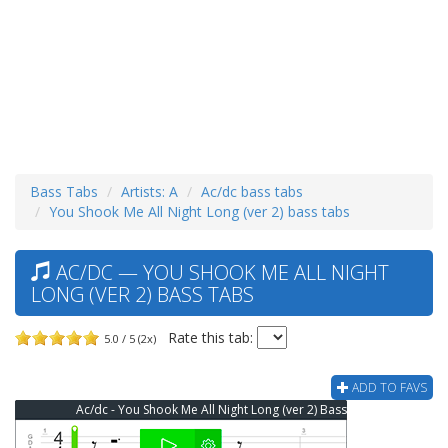
Bass Tabs
Artists: A
Ac/dc bass tabs
You Shook Me All Night Long (ver 2) bass tabs
AC/DC — YOU SHOOK ME ALL NIGHT
LONG (VER 2) BASS TABS
Rate this tab:
5.0 / 5 (2x)
ADD TO FAVS
Ac/dc - You Shook Me All Night Long (ver 2) Bass Tab