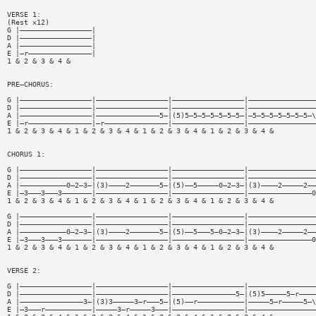
VERSE 1:
(Rest x12)
G |—————————————————|
D |—————————————————|
A |—————————————————|
E |—r———————————————|
1 & 2 & 3 & 4 &
PRE—CHORUS:
G |—————————————————|—————————————————|—————————————————|————————————————
D |—————————————————|—————————————————|—————————————————|————————————————
A |—————————————————|———————————————5—|(5)5—5—5—5—5—5—5—|—5—5—5—5—5—5—5—\
E |—r———————————————|—r———————————————|—————————————————|————————————————
1 & 2 & 3 & 4 & 1 & 2 & 3 & 4 & 1 & 2 & 3 & 4 & 1 & 2 & 3 & 4 &
CHORUS 1:
G |—————————————————|—————————————————|—————————————————|————————————————
D |—————————————————|—————————————————|—————————————————|————————————————
A |———————————0—2—3—|(3)————2———————5—|(5)——5—————0—2—3—|(3)————2—————2——
E |—3———3———3———————|—————————————————|—————————————————|———————————————0
1 & 2 & 3 & 4 & 1 & 2 & 3 & 4 & 1 & 2 & 3 & 4 & 1 & 2 & 3 & 4 &
G |—————————————————|—————————————————|—————————————————|————————————————
D |—————————————————|—————————————————|—————————————————|————————————————
A |———————————0—2—3—|(3)————2———————5—|(5)——5———5—0—2—3—|(3)————2—————2——
E |—3———3———3———————|—————————————————|—————————————————|———————————————0
1 & 2 & 3 & 4 & 1 & 2 & 3 & 4 & 1 & 2 & 3 & 4 & 1 & 2 & 3 & 4 &
VERSE 2:
G |—————————————————|—————————————————|—————————————————|————————————————
D |—————————————————|—————————————————|———————————————5—|(5)5—————5—r————
A |———————————————3—|(3)3—————3—r———5—|(5)——r———————————|—————5—r—————5—\
E |—3———r———————————|—————3—r—————3———|—————————————————|————————————————