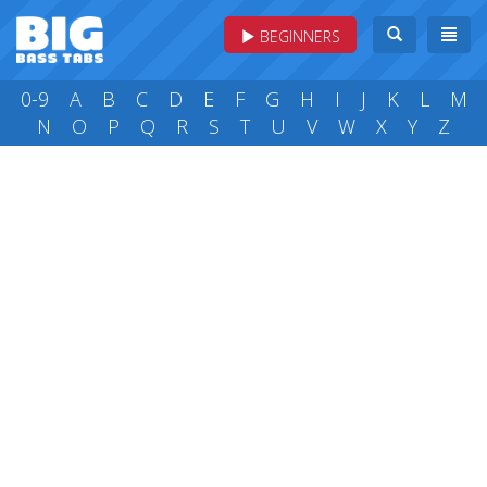
BEGINNERS
0-9
A
B
C
D
E
F
G
H
I
J
K
L
M
N
O
P
Q
R
S
T
U
V
W
X
Y
Z