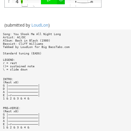
(submitted by
LoudLon
)
Song: You Shook Me All Night Long
Artist: AC/DC
Album: Back in Black (1980)
Bassist: Cliff Williams
Tabbed by LoudLon for Big BassTabs.com
Standard tuning (EADG)
LEGEND:
r = rest
()= sustained note
\ = slide down
INTRO:
(Rest x8)
G |—————————————————|
D |—————————————————|
A |—————————————————|
E |—r———————————————|
1 & 2 & 3 & 4 &
PRE—VERSE:
(Rest x8)
G |—————————————————|
D |—————————————————|
A |—————————————————|
E |—r———————————————|
1 & 2 & 3 & 4 &