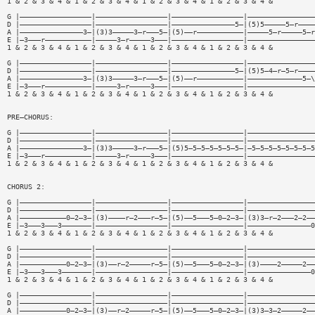
1 & 2 & 3 & 4 & 1 & 2 & 3 & 4 & 1 & 2 & 3 & 4 & 1 & 2 & 3 & 4 &
G |—————————————————|—————————————————|—————————————————|————————————————
D |—————————————————|—————————————————|———————————————5—|(5)5—————5—r————
A |———————————————3—|(3)3—————3—r———5—|(5)——r———————————|—————5—r—————5—r
E |—3———r———————————|—————3—r—————3———|—————————————————|————————————————
1 & 2 & 3 & 4 & 1 & 2 & 3 & 4 & 1 & 2 & 3 & 4 & 1 & 2 & 3 & 4 &
G |—————————————————|—————————————————|—————————————————|————————————————
D |—————————————————|—————————————————|———————————————5—|(5)5—4—r—5—r————
A |———————————————3—|(3)3—————3—r———5—|(5)——r———————————|—————————————5—\
E |—3———r———————————|—————3—r—————3———|—————————————————|————————————————
1 & 2 & 3 & 4 & 1 & 2 & 3 & 4 & 1 & 2 & 3 & 4 & 1 & 2 & 3 & 4 &
PRE—CHORUS:
G |—————————————————|—————————————————|—————————————————|————————————————
D |—————————————————|—————————————————|—————————————————|————————————————
A |———————————————3—|(3)3—————3—r———5—|(5)5—5—5—5—5—5—5—|—5—5—5—5—5—5—5—5
E |—3———r———————————|—————3—r—————3———|—————————————————|————————————————
1 & 2 & 3 & 4 & 1 & 2 & 3 & 4 & 1 & 2 & 3 & 4 & 1 & 2 & 3 & 4 &
CHORUS 2:
G |—————————————————|—————————————————|—————————————————|————————————————
D |—————————————————|—————————————————|—————————————————|————————————————
A |———————————0—2—3—|(3)————r—2———r—5—|(5)——5———5—0—2—3—|(3)3—r—2———2—2——
E |—3———3———3———————|—————————————————|—————————————————|———————————————0
1 & 2 & 3 & 4 & 1 & 2 & 3 & 4 & 1 & 2 & 3 & 4 & 1 & 2 & 3 & 4 &
G |—————————————————|—————————————————|—————————————————|————————————————
D |—————————————————|—————————————————|—————————————————|————————————————
A |———————————0—2—3—|(3)——r—2—————r—5—|(5)——5———5—0—2—3—|(3)————2—————2——
E |—3———3———3———————|—————————————————|—————————————————|———————————————0
1 & 2 & 3 & 4 & 1 & 2 & 3 & 4 & 1 & 2 & 3 & 4 & 1 & 2 & 3 & 4 &
G |—————————————————|—————————————————|—————————————————|————————————————
D |—————————————————|—————————————————|—————————————————|————————————————
A |———————————0—2—3—|(3)——r—2—————r—5—|(5)——5———5—0—2—3—|(3)3—3—2—————2——