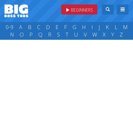
BEGINNERS
0-9
A
B
C
D
E
F
G
H
I
J
K
L
M
N
O
P
Q
R
S
T
U
V
W
X
Y
Z