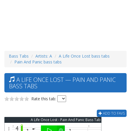
Bass Tabs
Artists: A
A Life Once Lost bass tabs
Pain And Panic bass tabs
A LIFE ONCE LOST — PAIN AND PANIC
BASS TABS
Rate this tab:
ADD TO FAVS
A Life Once Lost - Pain And Panic Bass Tab