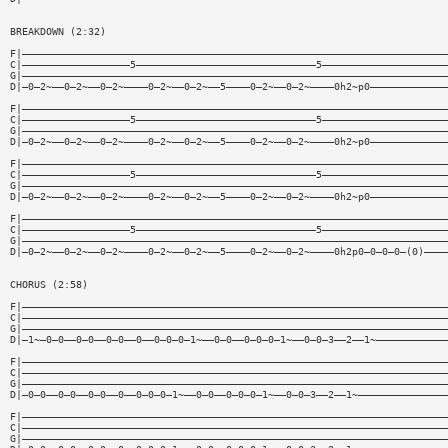
BREAKDOWN (2:32)
F|———————————————————————————————————————————————————————————————————————
C|——————————————————5——————————————————————————————5—————————————————————
G|———————————————————————————————————————————————————————————————————————
D|—0—2~——0—2~——0—2~————0—2~——0—2~——5————0—2~——0—2~————0h2~p0—————————————
F|———————————————————————————————————————————————————————————————————————
C|——————————————————5——————————————————————————————5—————————————————————
G|———————————————————————————————————————————————————————————————————————
D|—0—2~——0—2~——0—2~————0—2~——0—2~——5————0—2~——0—2~————0h2~p0—————————————
F|———————————————————————————————————————————————————————————————————————
C|——————————————————5——————————————————————————————5—————————————————————
G|———————————————————————————————————————————————————————————————————————
D|—0—2~——0—2~——0—2~————0—2~——0—2~——5————0—2~——0—2~————0h2~p0—————————————
F|———————————————————————————————————————————————————————————————————————
C|——————————————————5——————————————————————————————5—————————————————————
G|———————————————————————————————————————————————————————————————————————
D|—0—2~——0—2~——0—2~————0—2~——0—2~——5————0—2~——0—2~————0h2p0—0—0—0—(0)————
CHORUS (2:58)
F|———————————————————————————————————————————————————————————————————————
C|———————————————————————————————————————————————————————————————————————
G|———————————————————————————————————————————————————————————————————————
D|—1~—0—0——0—0——0—0——0——0—0—0—1~——0—0——0—0—0—1~——0—0—3——2——1~————————————
F|———————————————————————————————————————————————————————————————————————
C|———————————————————————————————————————————————————————————————————————
G|———————————————————————————————————————————————————————————————————————
D|—0—0——0—0——0—0——0——0—0—0—1~——0—0——0—0—0—1~——0—0—3——2——1~———————————————
F|———————————————————————————————————————————————————————————————————————
C|———————————————————————————————————————————————————————————————————————
G|———————————————————————————————————————————————————————————————————————