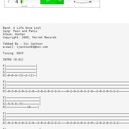
Band: A Life Once Lost
Song: Pain and Panic
Album: Hunter
Copyright: 2005, Ferret Records
Tabbed By : Vic Jackson
e—mail:
vjackson83@msn.com
Tuning: DGCF
INTRO (0:01)
F|—————————————————|
C|—————————————————|
G|—————————————————|
D|—0—0—3—(3)—2—(2)—|
F|———————————————————————————————————————————————————————————————————————
C|———————————————————————————————————————————————————————————————————————
G|———————————————————————————————————————————————————————————————————————
D|—0—2—0—2—0—2—2—0——2—0—2—0—2—2—X————0—2—0—2—0—2—2—0——2—0—2—0—2—2—2——————
F|———————————————————|
C|———————————————————|
G|—5—5—5—(5)—————————|
D|————————————10————|
F|———————————————————————————————————————————————————————————————————————
C|———————————————————————————————————————————————————————————————————————
G|———————————————————————————————————————————————————————————————————————
D|—0—2—0—2—0—2—2—0——2—0—2—0—2—2—2————0—2—0—2—0—2—2—0——2—0—2—0—2—2—2——————