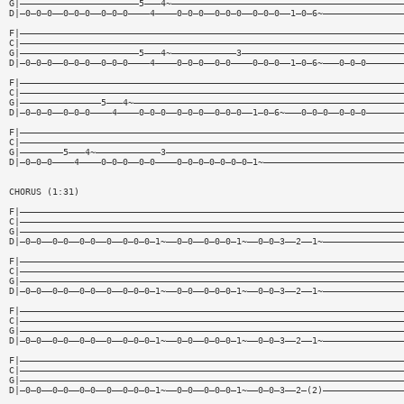
G|——————————————————————5———4~———————————————————————————————————————————
D|—0—0—0——0—0—0——0—0—0————4————0—0—0——0—0—0——0—0—0——1—0—6~———————————————
F|———————————————————————————————————————————————————————————————————————
C|———————————————————————————————————————————————————————————————————————
G|——————————————————————5———4~————————————3——————————————————————————————
D|—0—0—0——0—0—0——0—0—0————4————0—0—0——0—0————0—0—0——1—0—6~———0—0—0———————
F|———————————————————————————————————————————————————————————————————————
C|———————————————————————————————————————————————————————————————————————
G|———————————————5———4~——————————————————————————————————————————————————
D|—0—0—0——0—0—0————4————0—0—0——0—0—0——0—0—0——1—0—6~———0—0—0——0—0—0———————
F|———————————————————————————————————————————————————————————————————————
C|———————————————————————————————————————————————————————————————————————
G|————————5———4~————————————3————————————————————————————————————————————
D|—0—0—0————4————0—0—0——0—0————0—0—0—0—0—0—0—1~——————————————————————————
CHORUS (1:31)
F|———————————————————————————————————————————————————————————————————————
C|———————————————————————————————————————————————————————————————————————
G|———————————————————————————————————————————————————————————————————————
D|—0—0——0—0——0—0——0——0—0—0—1~——0—0——0—0—0—1~——0—0—3——2——1~———————————————
F|———————————————————————————————————————————————————————————————————————
C|———————————————————————————————————————————————————————————————————————
G|———————————————————————————————————————————————————————————————————————
D|—0—0——0—0——0—0——0——0—0—0—1~——0—0——0—0—0—1~——0—0—3——2——1~———————————————
F|———————————————————————————————————————————————————————————————————————
C|———————————————————————————————————————————————————————————————————————
G|———————————————————————————————————————————————————————————————————————
D|—0—0——0—0——0—0——0——0—0—0—1~——0—0——0—0—0—1~——0—0—3——2——1~———————————————
F|———————————————————————————————————————————————————————————————————————
C|———————————————————————————————————————————————————————————————————————
G|———————————————————————————————————————————————————————————————————————
D|—0—0——0—0——0—0——0——0—0—0—1~——0—0——0—0—0—1~——0—0—3——2—(2)———————————————