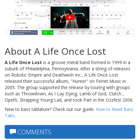
About A Life Once Lost
A Life Once Lost
is a groove metal band formed in 1999 in a
suburb of Philadelphia, Pennsylvania. After a string of releases
on Robotic Empire and Deathwish Inc., A Life Once Lost
released their successful album, "Hunter" on Ferret Music in
2005. The group supported the release by touring with groups
such as Throwdown, As I Lay Dying, Lamb of God, Clutch ,
Opeth, Strapping Young Lad, and took Part in the Ozzfest 2006.
New to bass tablature? Check out our guide:
How to Read Bass
Tabs
.
COMMENTS