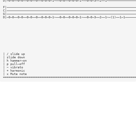
D|—0—0——0—0——0—0——0——0—0—0—1~——0—0——0—0—0—1~——0—0—3——2——1~———————————————
F|———————————————————————————————————————————————————————————————————————
C|———————————————————————————————————————————————————————————————————————
G|———————————————————————————————————————————————————————————————————————
D|—0—0——0—0——0—0——0——0—0—0—1~——0—0——0—0—0—1~——0—0—3——2——1~—(1)——1—1——————
| / slide up
| slide down
| h hammer—on
| p pull—off
| ~ vibrato
| + harmonic
| x Mute note
=========================================================================