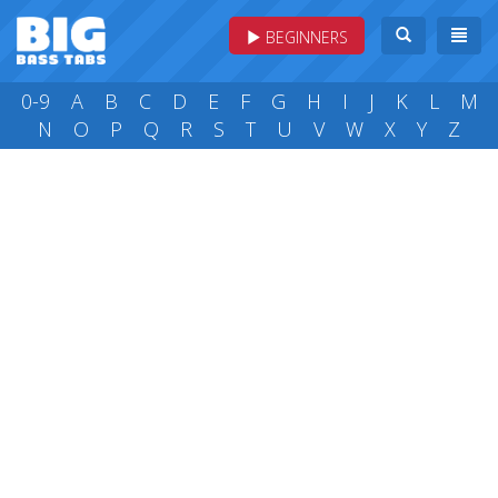
BEGINNERS
0-9
A
B
C
D
E
F
G
H
I
J
K
L
M
N
O
P
Q
R
S
T
U
V
W
X
Y
Z