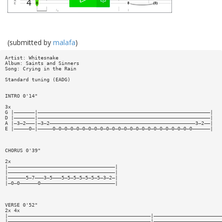
(submitted by
malafa
)
Artist: Whitesnake
Album: Saints and Sinners
Song: Crying in the Rain
Standard tuning (EADG)
INTRO 0'14"
3x
G |———————|——————————————————————————————————————————————————————————|
D |———————|——————————————————————————————————————————————————————————|
A |—3—2———|—3—2—————————————————————————————————————————————————3—2——|
E |—————0—|—————0—0—0—0—0—0—0—0—0—0—0—0—0—0—0—0—0—0—0—0—0—0—0—0——————|
CHORUS 0'39"
2x
|————————————————————————————————————|
|————————————————————————————————————|
|——————5—7———3—5———5—5—5—5—5—5—5—3—2—|
|—0—0——————0—————————————————————————|
VERSE 0'52"
2x 4x
|————————————————————————————————————————————————|———————————————————————
|————————————————————————————————————————————————|———————————————————————