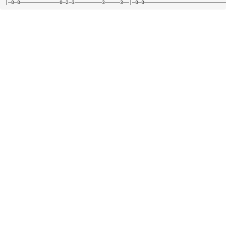
|—0—0—————————————0—2—3—————————3—————3——|—0—0———————————————————————————