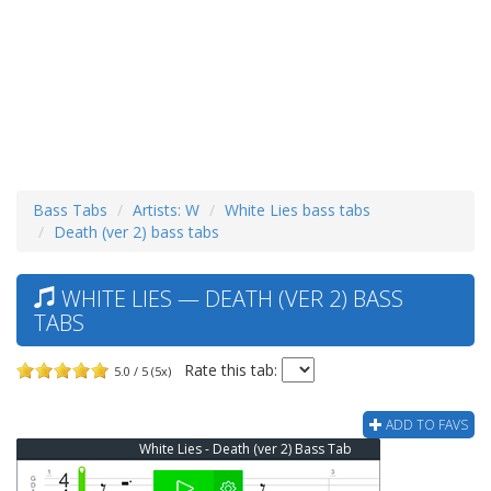
Bass Tabs
Artists: W
White Lies bass tabs
Death (ver 2) bass tabs
WHITE LIES — DEATH (VER 2) BASS
TABS
Rate this tab:
5.0 / 5 (5x)
ADD TO FAVS
White Lies - Death (ver 2) Bass Tab