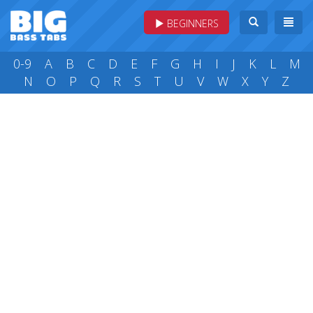
BEGINNERS
0-9
A
B
C
D
E
F
G
H
I
J
K
L
M
N
O
P
Q
R
S
T
U
V
W
X
Y
Z