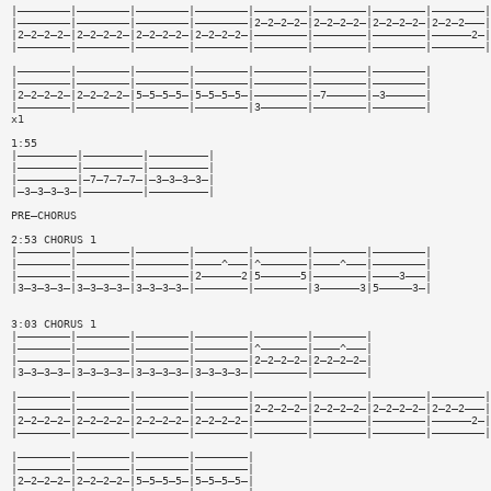
|————————|————————|————————|————————|————————|————————|————————|————————|
|————————|————————|————————|————————|2—2—2—2—|2—2—2—2—|2—2—2—2—|2—2—2———|
|2—2—2—2—|2—2—2—2—|2—2—2—2—|2—2—2—2—|————————|————————|————————|——————2—|
|————————|————————|————————|————————|————————|————————|————————|————————|
|————————|————————|————————|————————|————————|————————|————————|
|————————|————————|————————|————————|————————|————————|————————|
|2—2—2—2—|2—2—2—2—|5—5—5—5—|5—5—5—5—|————————|—7——————|—3——————|
|————————|————————|————————|————————|3———————|————————|————————|
x1
1:55
|—————————|—————————|—————————|
|—————————|—————————|—————————|
|—————————|—7—7—7—7—|—3—3—3—3—|
|—3—3—3—3—|—————————|—————————|
PRE—CHORUS
2:53 CHORUS 1
|————————|————————|————————|————————|————————|————————|————————|
|————————|————————|————————|————^———|^———————|————^———|————————|
|————————|————————|————————|2——————2|5——————5|————————|————3———|
|3—3—3—3—|3—3—3—3—|3—3—3—3—|————————|————————|3——————3|5—————3—|
3:03 CHORUS 1
|————————|————————|————————|————————|————————|————————|
|————————|————————|————————|————————|^———————|————^———|
|————————|————————|————————|————————|2—2—2—2—|2—2—2—2—|
|3—3—3—3—|3—3—3—3—|3—3—3—3—|3—3—3—3—|————————|————————|
|————————|————————|————————|————————|————————|————————|————————|————————|
|————————|————————|————————|————————|2—2—2—2—|2—2—2—2—|2—2—2—2—|2—2—2———|
|2—2—2—2—|2—2—2—2—|2—2—2—2—|2—2—2—2—|————————|————————|————————|——————2—|
|————————|————————|————————|————————|————————|————————|————————|————————|
|————————|————————|————————|————————|
|————————|————————|————————|————————|
|2—2—2—2—|2—2—2—2—|5—5—5—5—|5—5—5—5—|