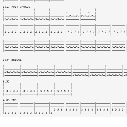
|————————|————————|————————|————————|
3:17 POST CHORUS
|————————|————————|————————|————————|————————|————————|
|————————|————————|————————|————————|^———————|————^———|
|————————|————————|————————|————————|2—2—2—2—|2—2—2—2—|
|3—3—3—3—|3—3—3—3—|3—3—3—3—|3—3—3—3—|————————|————————|
|————————|————————|————————|————————|————————|————————|————————|————————|
|————————|————————|————————|————————|————————|————————|————————|————————|
|2—2—2—2—|2—2—2—2—|2—2—2—2—|2—2—2—2—|—7—7—7—7|—7—7—7—7|—7—7—7—7|—7—7—7—7|
|————————|————————|————————|————————|————————|————————|————————|————————|
|————————|————————|————————|————————|————————|————————|————————|————————|
|————————|————————|————————|————————|————————|————————|————————|————————|
|2—2—2—2—|2—2—2—2—|2—2—2—2—|2—2—2—2—|5—5—5—5—|5—5—5—5—|5—5—5—5—|5—5—5—5—|
|————————|————————|————————|————————|————————|————————|————————|————————|
3:34 BRIDGE
|—————————|—————————|—————————|—————————|—————————|—————————|—————————|——
|—————————|—————————|—————————|—————————|—————————|—————————|—————————|——
|—3—3—3—3—|—3—3—3—3—|—5—5—5—5—|—5—5—5—5—|—————————|—————————|—————————|——
|—————————|—————————|—————————|—————————|—3—3—3—3—|—3—3—3—3—|—0—0—0—0—|—0
3:55
|—————————|—————————|—————————|—————————|
|—————————|—————————|—————————|—————————|
|—3—3—3—3—|—3—3—3—3—|—5—5—5—5—|—5—5—5—5—|
|—————————|—————————|—————————|—————————|
4:03 END
|————————|————————|————————|————————|————————|————————|————————|————————|
|————————|————————|————————|————————|————————|————————|————————|————————|
|————————|————————|————————|——5—5—3—|3—3—3—3—|3—3—3—3—|3—3—3—3—|3—5—5—5—|
|3—3—3—3—|3—3—3—3—|3—3—3—3—|3———————|————————|————————|————————|————————|