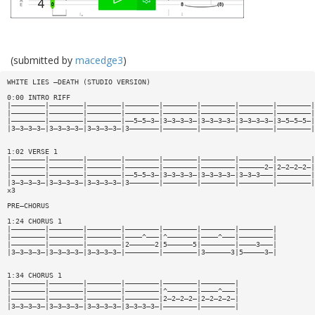
(submitted by
macedge3
)
WHITE LIES —DEATH (STUDIO VERSION)
0:00 INTRO RIFF
|————————|————————|————————|————————|————————|————————|————————|————————|
|————————|————————|————————|————————|————————|————————|————————|————————|
|————————|————————|————————|——5—5—3—|3—3—3—3—|3—3—3—3—|3—3—3—3—|3—5—5—5—|
|3—3—3—3—|3—3—3—3—|3—3—3—3—|3———————|————————|————————|————————|————————|
1:02 VERSE 1
|————————|————————|————————|————————|————————|————————|————————|————————|
|————————|————————|————————|————————|————————|————————|——————2—|2—2—2—2—|
|————————|————————|————————|——5—5—3—|3—3—3—3—|3—3—3—3—|3—3—3———|————————|
|3—3—3—3—|3—3—3—3—|3—3—3—3—|3———————|————————|————————|————————|————————|
x3
PRE—CHORUS
1:24 CHORUS 1
|————————|————————|————————|————————|————————|————————|————————|
|————————|————————|————————|————^———|^———————|————^———|————————|
|————————|————————|————————|2——————2|5——————5|————————|————3———|
|3—3—3—3—|3—3—3—3—|3—3—3—3—|————————|————————|3——————3|5—————3—|
1:34 CHORUS 1
|————————|————————|————————|————————|————————|————————|
|————————|————————|————————|————————|^———————|————^———|
|————————|————————|————————|————————|2—2—2—2—|2—2—2—2—|
|3—3—3—3—|3—3—3—3—|3—3—3—3—|3—3—3—3—|————————|————————|