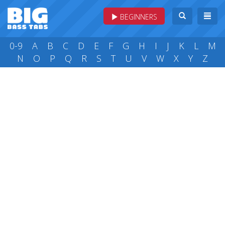
BEGINNERS
0-9
A
B
C
D
E
F
G
H
I
J
K
L
M
N
O
P
Q
R
S
T
U
V
W
X
Y
Z