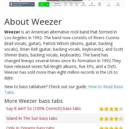
About Weezer
Weezer
is an American alternative rock band that formed in
Los Angeles in 1992. The band now consists of Rivers Cuomo
(lead vocals, guitar), Patrick Wilson (drums, guitar, backing
vocals), Brian Bell (guitar, backing vocals, keyboards), and Scott
Shriner (bass, backing vocals, keyboards). The band has
changed lineups several times since its formation in 1992.They
have released seven full-length albums, five EPs, and a DVD.
Weezer has sold more than eight million records in the US to
date.
New to bass tablature? Check out our guide:
How to Read Bass
Tabs
.
More Weezer bass tabs
Say It Ain't So (100% Correct!) bass tabs
Island In The Sun bass tabs
Only In Dreams bass tabs