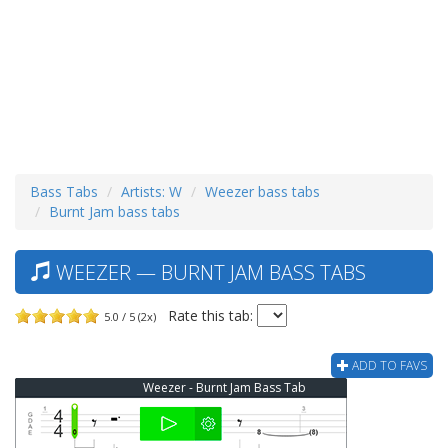
Bass Tabs
Artists: W
Weezer bass tabs
Burnt Jam bass tabs
WEEZER — BURNT JAM BASS TABS
Rate this tab:
5.0 / 5 (2x)
ADD TO FAVS
Weezer - Burnt Jam Bass Tab