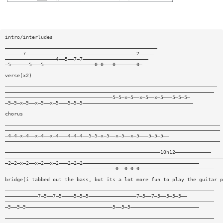
intro/interludes
———————————————————————————————————————————————————
——————7—————————————————————————————————————2—————
—————————————————4——5——7—7——————————————————————
—5——————5———5—————————————————0—0———0———————0—
verse(x2)
———————————————————————————————————————————————————————————————————————
——————————————————————————————————————————————————————————————————————
————————————————————————————————————5—5—x—5——x—5——x—5———5—5—5—
—5—5—x—5——x—5——x—5———5—5—5—————————————————————————————————————
chorus
————————————————————————————————————————————————————————————————————————
————————————————————————————————————————————————————————————————————————
—4—4—x—4——x—4——x—4———4—4—4——5—5—x—5——x—5——x—5———5—5—5——
————————————————————————————————————————————————————————————————————————
————————————————————————————————————————————————————10h12————————————
—————————————————————————————————————————————————————————————————————————
—2—2—x—2——x—2——x—2———2—2—2———————————————————————————————————————
—————————————————————————————————————0——0—0—0—————————————————————————
bridge(i tabbed out the bass, but its a lot more fun to play the guitar p
——————————————————————————————————————————————————————————————————————
———————————7—5——7—5————5—5—5————————————————7—5——7—5——5—5—5——
——————————————————————————————————————————————————————————————————————
—5——5—5—————————————————————————————5——5—5———————————————————————
——————————————————————————————————————————————————————————————————————