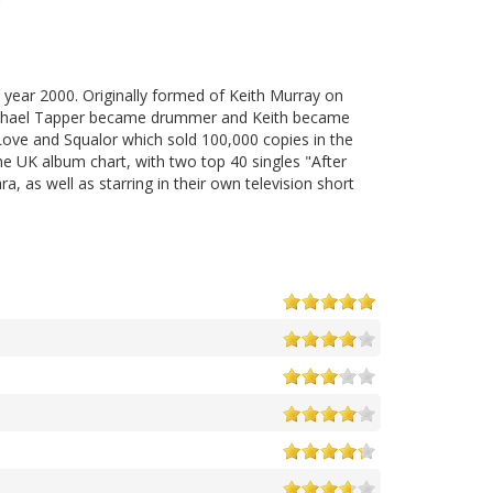
 year 2000. Originally formed of Keith Murray on
 Michael Tapper became drummer and Keith became
Love and Squalor which sold 100,000 copies in the
he UK album chart, with two top 40 singles "After
a, as well as starring in their own television short