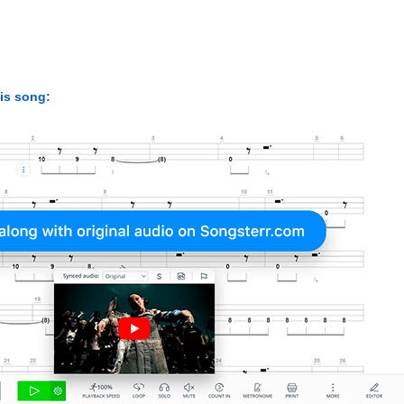
his song: