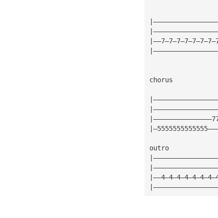
|————————————————
|————————————————
|——7—7—7—7—7—7—7—
|————————————————
chorus
|————————————————
|————————————————
|———————————————7
|—5555555555555——
outro
|————————————————
|————————————————
|——4—4—4—4—4—4—4—
|————————————————