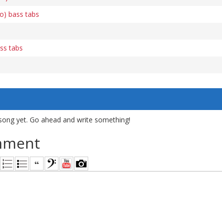
ro) bass tabs
ss tabs
song yet. Go ahead and write something!
mment