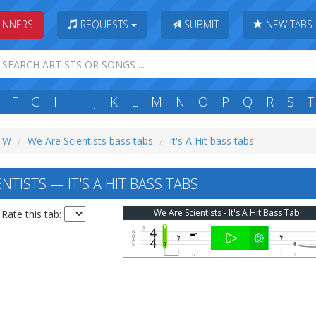
INNERS
REQUESTS
SUBMIT
NEW TABS
F
G
H
I
J
K
L
M
N
O
P
Q
R
S
T
: W
We Are Scientists bass tabs
It's A Hit bass tabs
NTISTS — IT'S A HIT BASS TABS
We Are Scientists - It's A Hit Bass Tab
Rate this tab: