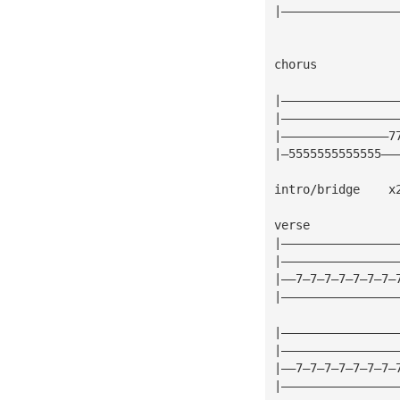
|————————————————
chorus
|————————————————
|————————————————
|———————————————7
|—5555555555555——
intro/bridge    x
verse
|————————————————
|————————————————
|——7—7—7—7—7—7—7—
|————————————————
|————————————————
|————————————————
|——7—7—7—7—7—7—7—
|————————————————