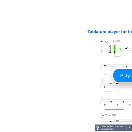
Tablature player for t