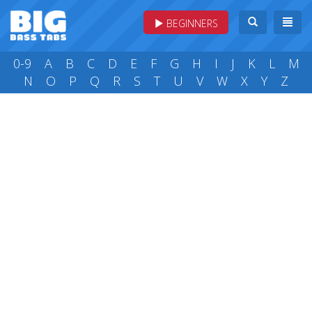
BEGINNERS
0-9
A
B
C
D
E
F
G
H
I
J
K
L
M
N
O
P
Q
R
S
T
U
V
W
X
Y
Z