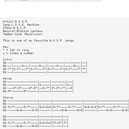
Artist:W.A.S.P.
Song:L.O.V.E. Machine
Album:W.A.S.P.
Bassist:Blackie Lawless
Tabber:Sind (Rocklvson)
This is one of my favorite W.A.S.P. songs.
Key:
* = let it ring
x = times a number
Intro
Gb:——|—————————|—————————|—————————|—————————|——|
Db:——|—————5———|—————5———|—————5———|—————5———|——|
Ab:7*|5—7*———7*|5—7*———7*|5—7*———7*|5—7*———7*|7*|
Eb:——|—————————|—————————|—————————|—————————|——|
Verse
Gb:—————————————————|——————|————————|———|
Db:—————————————————|5—————|————————|5——|
Ab:———3*—5*————3*—5*|——5—7*|3*—5*—7*|——5|
Eb:0*———————0*——————|——————|————————|———|
Chorus
Gb:—————————————————|———————|—————————————————|———————|—————————————————|
Db:—————————————————|———————|—————————————————|———————|—————————————————|
Ab:5—7*—————5—7*————|3x4—5x4|5—7*—————5—7*————|3x4—5x4|5—7*—————5—7*————|
Eb:—————0—0——————0—0|———————|—————0—0——————0—0|———————|—————0—0——————0—0|
Gb:—————————————————|———————|—————|——|
Db:—————————————————|———————|—————|——|
Ab:5—7*—————5—7*————|3x4—5x4|3*—5*|7*|
Eb:—————0—0——————0—0|———————|—————|——|