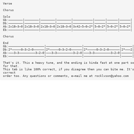
Verse
Chorus
Solo
Gb:————————|————————|————————|————————|———————————|——————|——————|——————|
Db:————————|————————|————————|————————|———————————|——————|——————|——————|
Ab:2x18—3—0|2x18—3—0|2x18—3—0|2x18—3—0|3x42—5—0—2*|5—0—2*|5—0—2*|5—0—2*|
Eb:————————|————————|————————|————————|———————————|——————|——————|——————|
Chorus
End
Gb:————————————————————|————————————————————|————————————————————|——————|
Db:2*—————0—3—2—0——————|2*—————0—3—2—0——————|2*—————0—3—2—0——————|2*———2|
Ab:———3—3—————————3—2—0|———3—3—————————3—2—0|———3—3—————————3—2—0|——————|
Eb:————————————————————|————————————————————|————————————————————|——————|
That's it. This a heavy tune, and the ending is kinda fast at one part so
for that.
This tab is like 100% correct, if you disagree then you can bite me. It's
correct
order too. Any questions or comments, e—mail me at
rocklvson@yahoo.com