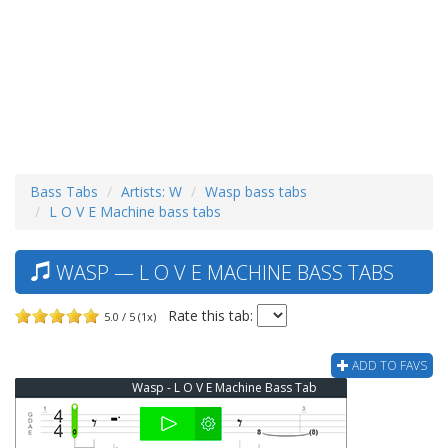
Bass Tabs
Artists: W
Wasp bass tabs
L O V E Machine bass tabs
WASP — L O V E MACHINE BASS TABS
Rate this tab:
5.0 / 5 (1x)
ADD TO FAVS
Wasp - L O V E Machine Bass Tab