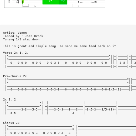
Artist: Venom
Tabbed by : Josh Brock
Tuning 1/2 step down
This is great and simple song. so send me some feed back on it
Verse 2x 1. 2.
||*———————————————————————————————————————————————————————*||—|—————|—|——
||*———————————————————————————————————————————————————————*||—|—————|—|——
||——0———0—0—0———0—0—0———0—0—3—5———0———0—0—0———0—0—0———0—0——||—|—3—5—|—|—3
||—————————————————————————————————————————————————————————||—|—————|—|——
Pre—chorus 2x
||*—————————————————————————————————————————————————————————————————*||——
||*—————————————————————————————————————————————————————————————————*||——
||———————————————————————————————————————————————————————————————————||——
||——0———0—0—0———0—0—0———0—0—3—3———0———0—0—0———0—0—0———0—0—3/5—(3)————||——
2x 1. 2
||*—————————————————*||—|———————————————————|—————————————————|——————————
||*—————————————————*||—|———————————————————|—————————————————|——————————
||————————3—3———5—5——||—|———3—5—3———3———3———|—3—5—3———3/5—(3)—|——————————
||——5—5——————————————||—|—————————————3—————|—————————————————|——————————
Chorus 2x
||*———————————————————————————————————*||————————————————————————————————
||*———————————————————————————————————*||————————————————————————————————
||——0—0—0—0—0—3—5—3———0—0—0—0—0—3———3——||————————————————————————————————