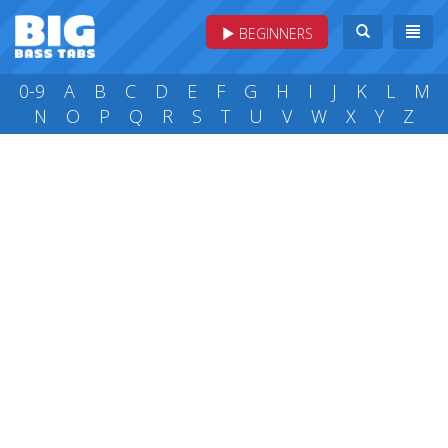
BEGINNERS
0-9
A
B
C
D
E
F
G
H
I
J
K
L
M
N
O
P
Q
R
S
T
U
V
W
X
Y
Z