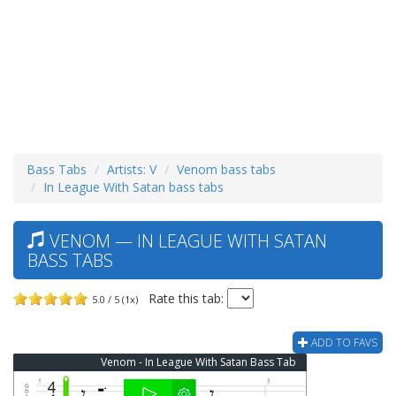
Bass Tabs
Artists: V
Venom bass tabs
In League With Satan bass tabs
VENOM — IN LEAGUE WITH SATAN
BASS TABS
Rate this tab:
5.0 / 5 (1x)
ADD TO FAVS
Venom - In League With Satan Bass Tab